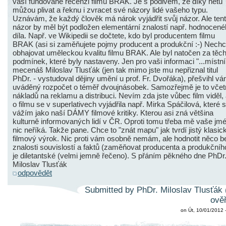
vaší fundované recenzi filmu BRAK. Je s podivem, že díky netu
můžou plivat a řeknu i zvracet své názory lidé vašeho typu.
Uznávám, že každý člověk má nárok vyjádřit svůj názor. Ale ten
názor by měl být podložen elementární znalostí např. hodnocen
díla. Např. ve Wikipedii se dočtete, kdo byl producentem filmu
BRAK (asi si zaměňujete pojmy producent a produkční :-) Nechc
obhajovat uměleckou kvalitu filmu BRAK. Ale byl natočen za těc
podmínek, které byly nastaveny. Jen pro vaši informaci "...místní
mecenáš Miloslav Tlusťák (jen tak mimo jste mu nepřiznal titul
PhDr. - vystudoval dějiny umění u prof. Fr. Dvořáka), přešvihl vá
uváděný rozpočet o téměř dvoujnásobek. Samozřejmě je to včet
nákladů na reklamu a distribuci. Nevím zda jste vůbec film viděl, 
o filmu se v superlativech vyjádřila např. Mirka Spáčilová, které s
vážím jako naší DÁMY filmové kritiky. Kterou asi zná většina
kulturně informovaných lidí v ČR. Oproti tomu třeba mě vaše jm
nic neříká. Takže pane. Chce to "znát mapu" jak tvrdí jistý klasic
filmový výrok. Nic proti vám osobně nemám, ale hodnotit něco b
znalosti souvislostí a faktů (zaměňovat producenta a produkčníh
je diletantské (velmi jemně řečeno). S přáním pěkného dne PhDr
Miloslav Tlusťák
odpovědět
Submitted by PhDr. Miloslav Tlusťák 
ověř
on Út, 10/01/2012 