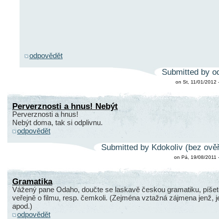
odpovědět
Submitted by o
on St, 11/01/2012 
Perverznosti a hnus! Nebýt
Perverznosti a hnus!
Nebýt doma, tak si odplivnu.
odpovědět
Submitted by Kdokoliv (bez ověř
on Pá, 19/08/2011 
Gramatika
Vážený pane Odaho, doučte se laskavě českou gramatiku, píšete
veřejně o filmu, resp. čemkoli. (Zejména vztažná zájmena jenž, j
apod.)
odpovědět