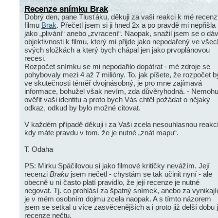
Recenze snímku Brak
Dobrý den, pane Tlusťáku, děkuji za vaši reakci k mé recenz
filmu
Brak
. Přečetl jsem si ji hned 2x a po pravdě mi nepřišla
jako „plivání“ anebo „zvracení“. Naopak, snažil jsem se o dá
objektivnosti k filmu, který mi přijde jako nepodařený ve všec
svých složkách a který bych chápal jen jako prvoplánovou
recesi.
Rozpočet snímku se mi nepodařilo dopátrat - mé zdroje se
pohybovaly mezi 4 až 7 milióny. To, jak píšete, že rozpočet b
ve skutečnosti téměř dvojnásobný, je pro mne zajímavá
informace, bohužel však nevím, zda důvěryhodná. - Nemoh
ověřit vaši identitu a proto bych Vás chtěl požádat o nějaký
odkaz, odkud by bylo možné citovat.
V každém případě děkuji i za Vaši zcela nesouhlasnou reakci
kdy máte pravdu v tom, že je nutné „znát mapu“.
T. Odaha
PS: Mirku Spáčilovou si jako filmové kritičky nevážím. Její
recenzi
Braku
jsem nečetl - chystám se tak učinit nyní - ale
obecně u ní často platí pravidlo, že její recenze je nutné
negovat. Tj. co prohlásí za špatný snímek, anebo za vynikajíc
je v mém osobním dojmu zcela naopak. A s tímto názorem
jsem se setkal u více zasvěcenějších a i proto již delší dobu j
recenze nečtu.