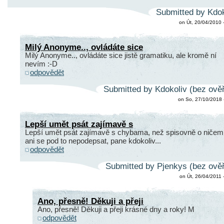
Submitted by Kdok
on Út, 20/04/2010 
Milý Anonyme.., ovládáte sice
Milý Anonyme.., ovládáte sice jistě gramatiku, ale kromě ní
nevím :-D
odpovědět
Submitted by Kdokoliv (bez ověř
on So, 27/10/2018 
Lepší umět psát zajímavě s
Lepší umět psát zajímavě s chybama, než spisovně o ničem
ani se pod to nepodepsat, pane kdokoliv...
odpovědět
Submitted by Pjenkys (bez ověř
on Út, 26/04/2011 
Ano, přesně! Děkuji a přeji
Ano, přesně! Děkuji a přeji krásné dny a roky! M
odpovědět