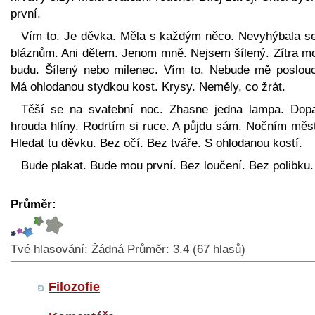
první.
Vím to. Je děvka. Měla s každým něco. Nevyhýbala se
bláznům. Ani dětem. Jenom mně. Nejsem šílený. Zítra m
budu. Šílený nebo milenec. Vím to. Nebude mě poslouc
Má ohlodanou stydkou kost. Krysy. Neměly, co žrát.
Těší se na svatební noc. Zhasne jedna lampa. Dop
hrouda hlíny. Rodrtím si ruce. A půjdu sám. Nočním měs
Hledat tu děvku. Bez očí. Bez tváře. S ohlodanou kostí.
Bude plakat. Bude mou první. Bez loučení. Bez polibku.
Průměr:
Tvé hlasování:
Žádná
Průměr:
3.4
(
67
hlasů)
Filozofie