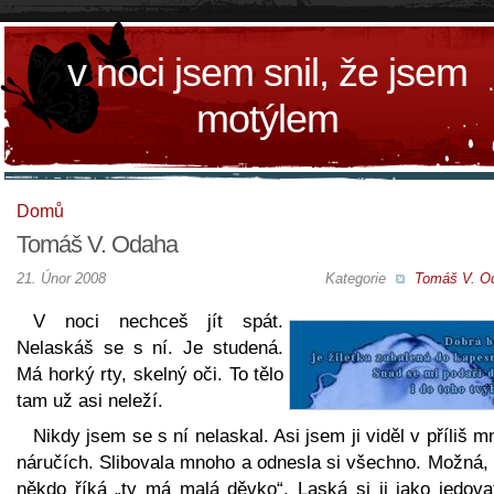
v noci jsem snil, že jsem
motýlem
Domů
Tomáš V. Odaha
21. Únor 2008
Kategorie
Tomáš V. O
V noci nechceš jít spát.
Nelaskáš se s ní. Je studená.
Má horký rty, skelný oči. To tělo
tam už asi neleží.
Nikdy jsem se s ní nelaskal. Asi jsem ji viděl v příliš 
náručích. Slibovala mnoho a odnesla si všechno. Možná, 
někdo říká „ty má malá děvko“. Laská si ji jako jedova