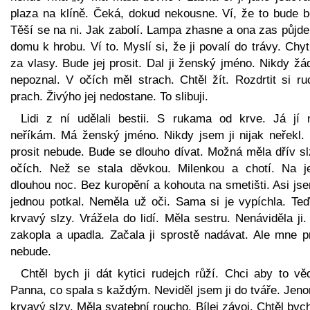
plaza na klíně. Čeká, dokud nekousne. Ví, že to bude bo
Těší se na ni. Jak zabolí. Lampa zhasne a ona zas půjde
domu k hrobu. Ví to. Myslí si, že ji povalí do trávy. Chyt
za vlasy. Bude jej prosit. Dal ji ženský jméno. Nikdy ž
nepoznal. V očích měl strach. Chtěl žít. Rozdrtit si ru
prach. Živýho jej nedostane. To slibuji.
Lidi z ní udělali bestii. S rukama od krve. Já jí n
neříkám. Má ženský jméno. Nikdy jsem ji nijak neřekl.
prosit nebude. Bude se dlouho dívat. Možná měla dřív sl
očích. Než se stala děvkou. Milenkou a chotí. Na j
dlouhou noc. Bez kuropění a kohouta na smetišti. Asi js
jednou potkal. Neměla už oči. Sama si je vypíchla. Teď 
krvavý slzy. Vrážela do lidí. Měla sestru. Nenáviděla ji
zakopla a upadla. Začala ji sprostě nadávat. Ale mne pr
nebude.
Chtěl bych ji dát kytici rudejch růží. Chci aby to vě
Panna, co spala s každým. Neviděl jsem ji do tváře. Jen
krvavý slzy. Měla svatební roucho. Bílej závoj. Chtěl byc