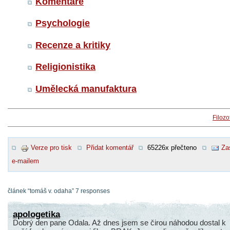
Komentáře
Psychologie
Recenze a kritiky
Religionistika
Umělecká manufaktura
Filozo
Verze pro tisk
Přidat komentář
65226x přečteno
Za
e-mailem
článek “tomáš v. odaha” 7 responses
apologetika
Dobrý den pane Odala. Až dnes jsem se čirou náhodou dostal k