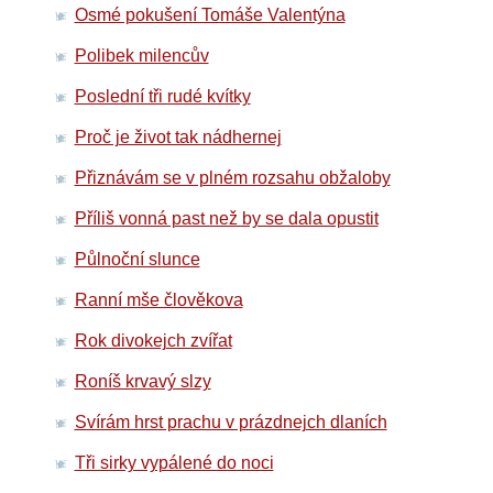
Osmé pokušení Tomáše Valentýna
Polibek milencův
Poslední tři rudé kvítky
Proč je život tak nádhernej
Přiznávám se v plném rozsahu obžaloby
Příliš vonná past než by se dala opustit
Půlnoční slunce
Ranní mše člověkova
Rok divokejch zvířat
Roníš krvavý slzy
Svírám hrst prachu v prázdnejch dlaních
Tři sirky vypálené do noci