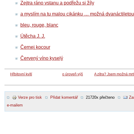
Zejtra ráno vstanu a podřežu si žíly
a myslím na tu malou cikánku … možná dvanáctiletou
bleu, rouge, blanc
Útěcha J. J.
Černej kocour
Červený víno kyselý
Hřbitovní kvítí
o úroveň výš
A zítra? Jsem možná mr
Verze pro tisk
Přidat komentář
21720x přečteno
Za
e-mailem