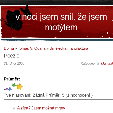
v noci jsem snil, že jsem
motýlem
Domů
»
Tomáš V. Odaha
»
Umělecká manufaktura
Poezie
21. Únor 2008
Kategorie
Manufak
Průměr:
Tvé hlasování:
Žádná
Průměr:
5
(
1
hodnocení )
A zítra? Jsem možná mrtev