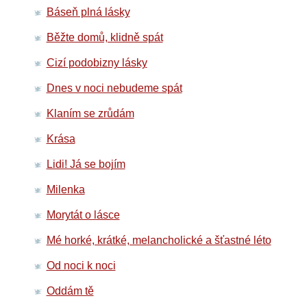
Báseň plná lásky
Běžte domů, klidně spát
Cizí podobizny lásky
Dnes v noci nebudeme spát
Klaním se zrůdám
Krása
Lidi! Já se bojím
Milenka
Morytát o lásce
Mé horké, krátké, melancholické a šťastné léto
Od noci k noci
Oddám tě