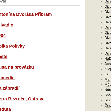
oval
Div
Div
Div
ntonína Dvořáka Příbram
Div
Diva
divadlo
Div
Diva
004
Diva
Div
olka Polívky
Diva
Div
este
HaD
Jan
usa na provázku
Klic
La 
Komedie
Mah
Měs
a zábradlí
Nár
Sha
etra Bezruče, Ostrava
Stu
Čin
eduta