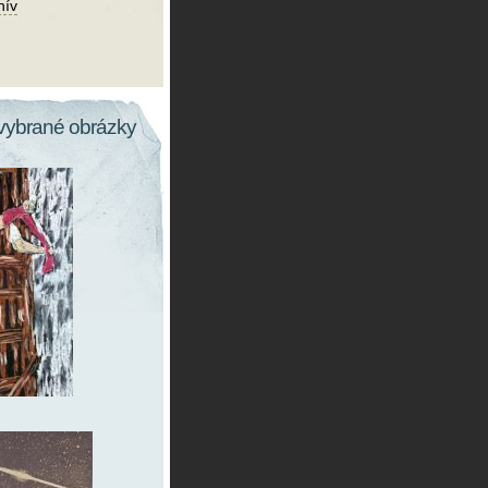
hív
vybrané obrázky