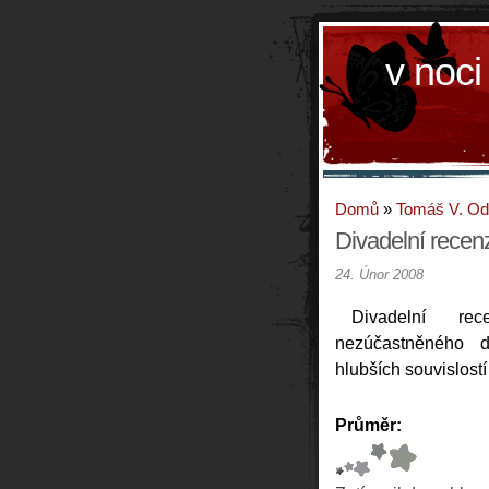
v noci
Domů
»
Tomáš V. O
Divadelní recenz
24. Únor 2008
Divadelní re
nezúčastněného 
hlubších souvislostí
Průměr: