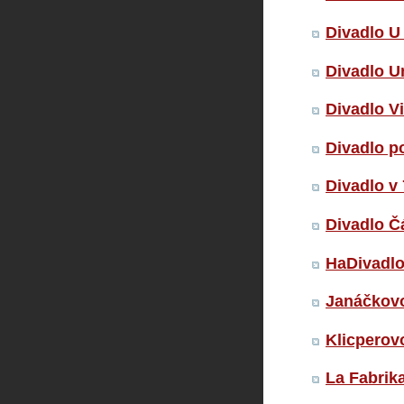
Divadlo U
Divadlo U
Divadlo Vi
Divadlo 
Divadlo v 
Divadlo Č
HaDivadl
Janáčkovo
Klicperov
La Fabrik