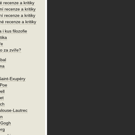
é recenze a kritiky
í recenze a kritiky
ní recenze a kritiky
né recenze a kritiky
 i kus filozofie
tika
ře
o za zvíře?
bal
íma
Saint-Exupéry
 Poe
ell
et
ch
ulouse-Lautrec
in
n Gogh
erg