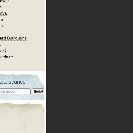
owski
e
Goya
se
ac
ard Burroughs
k
rský
delaire
této stránce