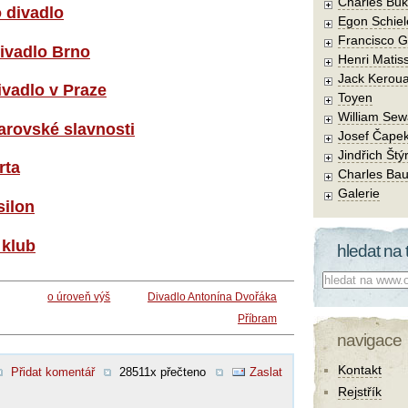
Charles Buk
 divadlo
Egon Schiel
Francisco 
ivadlo Brno
Henri Matis
Jack Kerou
ivadlo v Praze
Toyen
William Sew
rovské slavnosti
Josef Čape
Jindřich Štý
rta
Charles Bau
Galerie
silon
 klub
hledat na 
Co hledat:
o úroveň výš
Divadlo Antonína Dvořáka
Příbram
navigace
Kontakt
Přidat komentář
28511x přečteno
Zaslat
Rejstřík