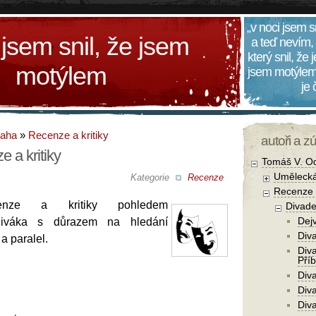
„v noci jsem s
 jsem snil, že jsem
a teď nevím,
který snil, že
motýlem
jsem motýlem
je
daha
»
Recenze a kritiky
autoři a z
e a kritiky
Tomáš V. O
Umělecká
Kategorie
Recenze
Recenze a
cenze a kritiky pohledem
Divade
Dejv
diváka s důrazem na hledání
Div
 a paralel.
Div
Pří
Diva
Div
Div