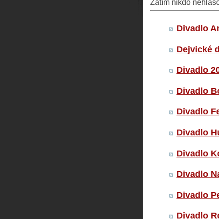
Zatím nikdo nehlas
Divadlo A
Dejvické 
Divadlo 2
Divadlo B
Divadlo F
Divadlo H
Divadlo 
Divadlo N
Divadlo P
Divadlo R