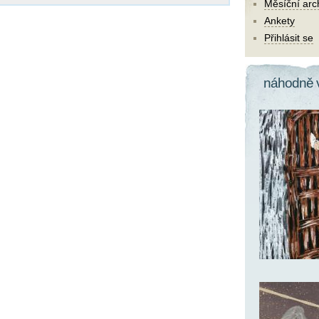
Měsíční arc
Ankety
Přihlásit se
náhodně 