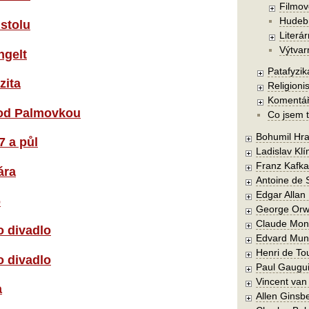
Filmov
Hudebn
 stolu
Literár
Výtvar
ngelt
Patafyzika
zita
Religionis
Komentá
pod Palmovkou
Co jsem t
Bohumil Hra
7 a půl
Ladislav Kl
Franz Kafka
ára
Antoine de 
Edgar Allan
o
George Orw
Claude Mon
 divadlo
Edvard Mun
Henri de To
o divadlo
Paul Gaugu
Vincent va
a
Allen Ginsb