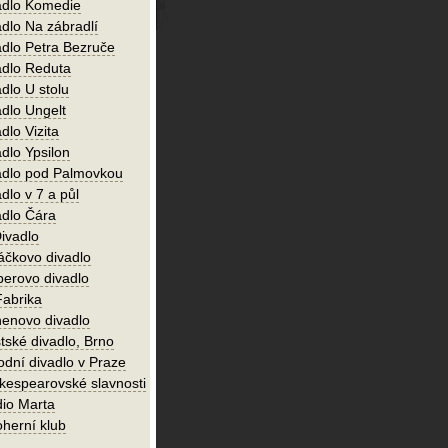
adlo Komedie
adlo Na zábradlí
adlo Petra Bezruče
adlo Reduta
dlo U stolu
adlo Ungelt
dlo Vizita
dlo Ypsilon
adlo pod Palmovkou
dlo v 7 a půl
adlo Čára
ivadlo
áčkovo divadlo
perovo divadlo
Fabrika
enovo divadlo
tské divadlo, Brno
odní divadlo v Praze
kespearovské slavnosti
dio Marta
oherní klub