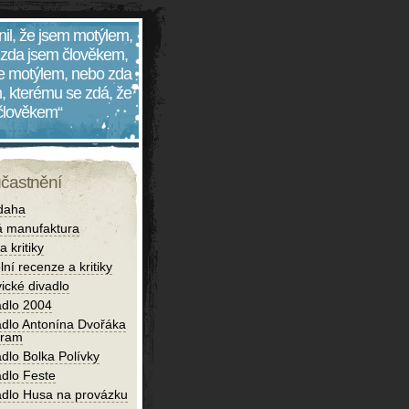
nil, že jsem motýlem,
 zda jsem člověkem,
 je motýlem, nebo zda
, kterému se zdá, že
 člověkem“
účastnění
daha
 manufaktura
 kritiky
lní recenze a kritiky
ické divadlo
adlo 2004
adlo Antonína Dvořáka
bram
dlo Bolka Polívky
adlo Feste
adlo Husa na provázku