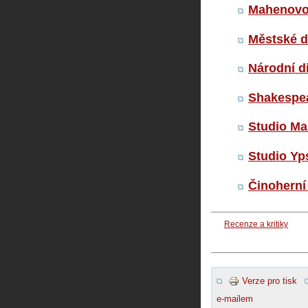
Mahenovo
Městské d
Národní d
Shakespea
Studio Ma
Studio Yp
Činoherní
Recenze a kritiky
Verze pro tisk
e-mailem