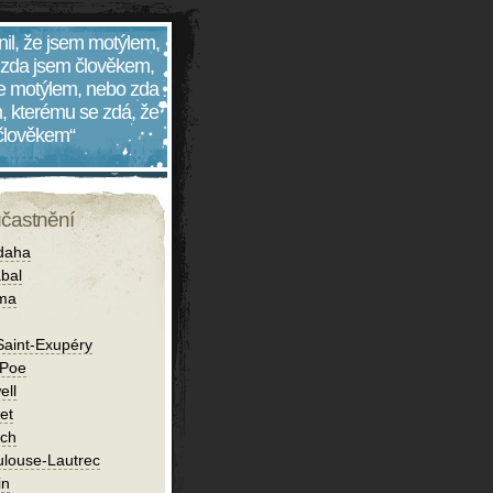
nil, že jsem motýlem,
 zda jsem člověkem,
 je motýlem, nebo zda
, kterému se zdá, že
 člověkem“
účastnění
daha
bal
íma
Saint-Exupéry
 Poe
ell
et
ch
ulouse-Lautrec
in