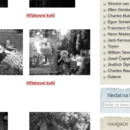
Vincent va
Allen Ginsb
Hřbitovní kvítí
Charles Buk
Egon Schiel
Francisco 
Henri Matis
Jack Kerou
Toyen
William Sew
Josef Čape
Jindřich Štý
Charles Bau
Galerie
Hřbitovní kvítí
hledat na 
Co hledat:
navigace