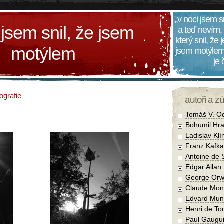
„v noci jsem s
 jsem snil, že jsem
a teď nevím,
který snil, že
motýlem
jsem motýlem
je
ografie
autoři a z
Tomáš V. O
Bohumil Hra
Ladislav Kl
Franz Kafka
Antoine de 
Edgar Allan
George Orw
Claude Mon
Edvard Mun
Henri de To
Paul Gaugu