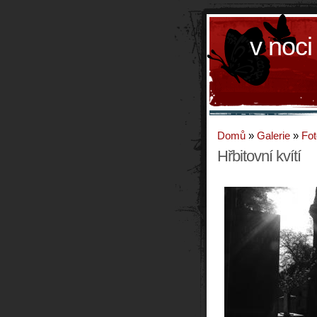
v noci
Domů
»
Galerie
»
Fot
Hřbitovní kvítí