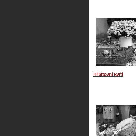
Hřbitovní kvítí