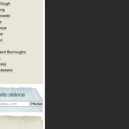
n Gogh
erg
owski
e
Goya
se
ac
ard Burroughs
k
rský
delaire
této stránce