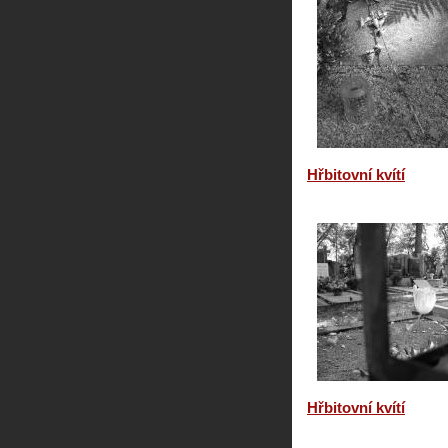
Hřbitovní kvítí
Hřbitovní kvítí