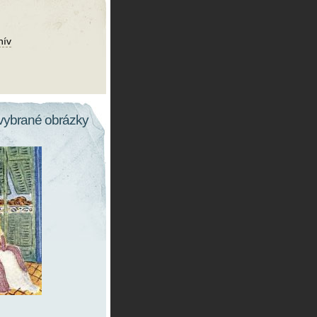
hív
vybrané obrázky