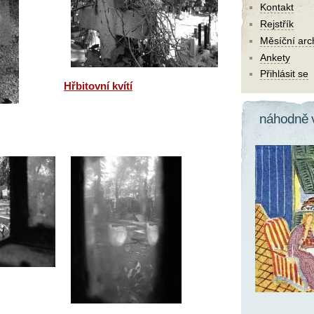
Kontakt
Rejstřík
Měsíční arc
Ankety
Přihlásit se
Hřbitovní kvítí
náhodně 