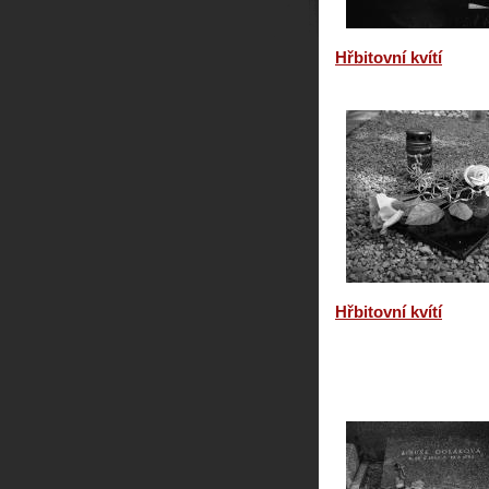
Hřbitovní kvítí
Hřbitovní kvítí