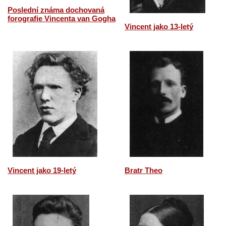
Poslední známa dochovaná
forografie Vincenta van Gogha
Vincent jako 13-letý
Vincent jako 19-letý
Bratr Theo