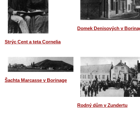
Domek Denisových v Borina
Strýc Cent a teta Cornelia
Šachta Marcasse v Borinage
Rodný dům v Zundertu