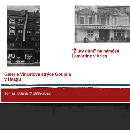
"Žlutý dům" na náměstí
Lamartine v Arles
Galerie Vincetova strýce Goupila
v Haagu
Tomáš Odaha © 1999-2022