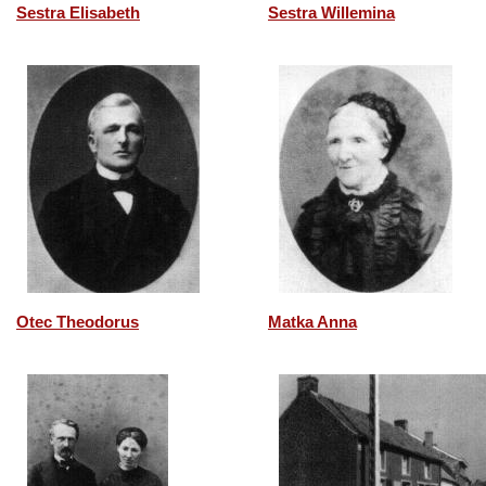
Sestra Elisabeth
Sestra Willemina
Otec Theodorus
Matka Anna