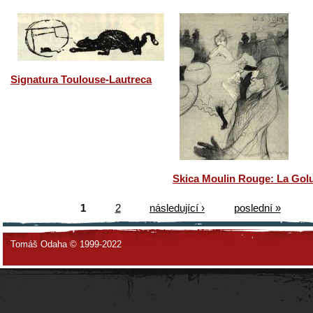
Signatura Toulouse-Lautreca
Skica Moulin Rouge: La Gol
1
2
následující ›
poslední »
Tomáš Odaha © 1999-2022