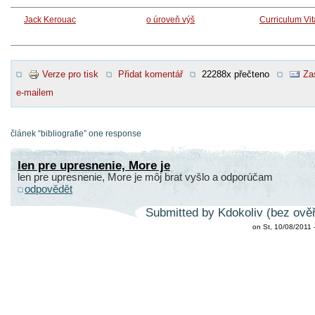
Jack Kerouac
o úroveň výš
Curriculum Vi
Verze pro tisk
Přidat komentář
22288x přečteno
Za
e-mailem
článek “bibliografie” one response
len pre upresnenie, More je
len pre upresnenie, More je môj brat vyšlo a odporúčam
odpovědět
Submitted by Kdokoliv (bez ověř
on St, 10/08/2011 