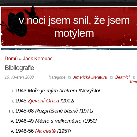
v noci jsem snil, že jsem
motýlem
Domů
»
Jack Kerouac
Bibliografie
16. Květen 2008
Kategorie
Americká literatura
Beatnici
Ker
1943
Moře je mým bratrem
/Nevyšlo/
1945
Zjevení Orfea
/2002/
1945-68
Rozprášené básně
/1971/
1946-49
Město s velkoměsto
/1950/
1948-56
Na cestě
/1957/