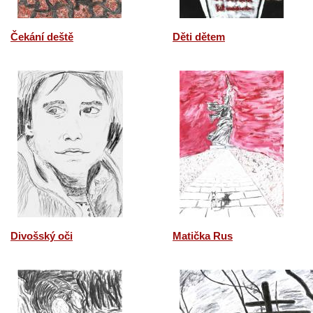
Čekání deště
Děti dětem
Divošský oči
Matička Rus