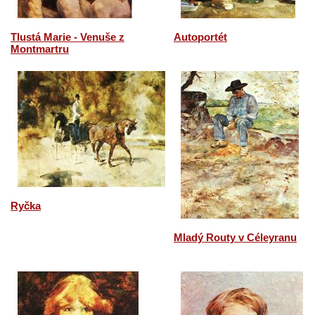
Tlustá Marie - Venuše z
Autoportét
Montmartru
Ryčka
Mladý Routy v Céleyranu