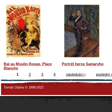
Bal au Moulin Rouge, Place
Portrét herce Samaryho
Blanche
1
2
3
4
následující ›
poslední 
Tomáš Odaha © 1999-2022