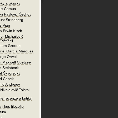
vky a ukázky
ert Camus
on Pavlovič Čechov
ust Strindberg
s Vian
n Erwin Kisch
or Michajlovič
ojevskij
ham Greene
riel García Márquez
rge Orwell
n Maxwell Coetzee
n Steinbeck
ef Škvorecký
el Čapek
nid Andrejev
Nikolajevič Tolstoj
né recenze a kritiky
 i kus filozofie
tika
ře