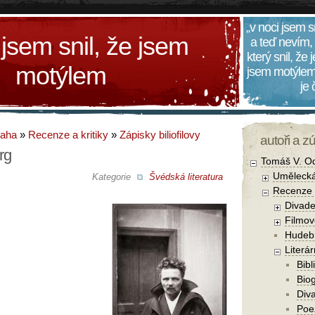
„v noci jsem s
 jsem snil, že jsem
a teď nevím,
který snil, že
motýlem
jsem motýlem
je
daha
»
Recenze a kritiky
»
Zápisky biliofilovy
autoři a z
rg
Tomáš V. O
Umělecká
Kategorie
Švédská literatura
Recenze a
Divade
Filmov
Hudebn
Literár
Bibl
Biog
Diva
Poe