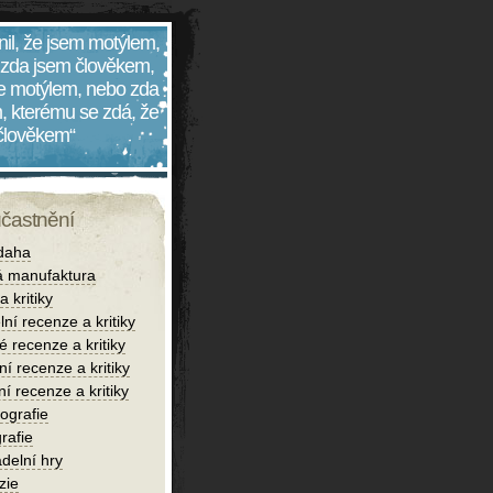
nil, že jsem motýlem,
 zda jsem člověkem,
 je motýlem, nebo zda
, kterému se zdá, že
 člověkem“
účastnění
daha
 manufaktura
 kritiky
lní recenze a kritiky
é recenze a kritiky
í recenze a kritiky
ní recenze a kritiky
iografie
rafie
delní hry
zie