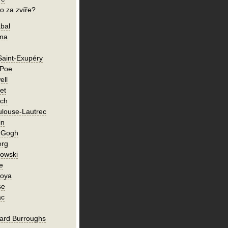
o za zvíře?
bal
íma
Saint-Exupéry
 Poe
ell
et
ch
ulouse-Lautrec
in
n Gogh
erg
owski
e
Goya
se
ac
ard Burroughs