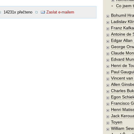
Co jsem t
14231x přečteno
Zaslat e-mailem
Bohumil Hra
Ladislav Kl
Franz Kafka
Antoine de 
Edgar Allan
George Orw
Claude Mon
Edvard Mun
Henri de To
Paul Gaugu
Vincent va
Allen Ginsb
Charles Buk
Egon Schiel
Francisco 
Henri Matis
Jack Kerou
Toyen
William Sew