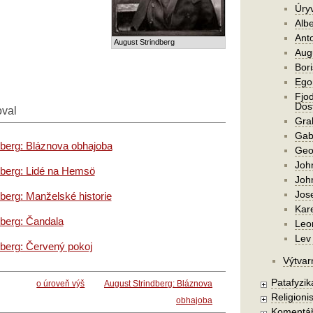
Úry
Alb
Ant
August Strindberg
Aug
Bori
Ego
Fjod
Dost
oval
Gra
Gab
dberg: Bláznova obhajoba
Geo
Joh
dberg: Lidé na Hemsö
Joh
Jos
berg: Manželské historie
Kar
dberg: Čandala
Leo
Lev 
dberg: Červený pokoj
Výtvar
Patafyzika
o úroveň výš
August Strindberg: Bláznova
Religionis
obhajoba
Komentá