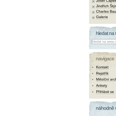
Josef Čape
Jindřich Štý
Charles Bau
Galerie
hledat na 
Co hledat:
navigace
Kontakt
Rejstřík
Měsíční arc
Ankety
Přihlásit se
náhodně 