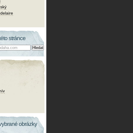
k
rský
delaire
této stránce
hív
vybrané obrázky