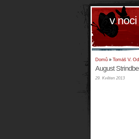
v noci
Domů
»
Tomáš V. O
August Strindbe
29. Květen 2013