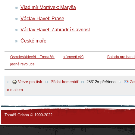
Vladimír Morávek: Maryša
Václav Havel: Prase
Václav Havel: Zahradní slavnost
České moře
Osmdesátdevět – Trenažér
o úroveň výš
Balada pro band
jedné revoluce
Verze pro tisk
Přidat komentář
25312x přečteno
Za
e-mailem
Tomáš Odaha © 1999-2022