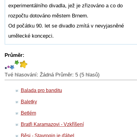
experimentálního divadla, jež je zřizováno a co do
rozpočtu dotováno městem Brnem.
Od počátku 90. let se divadlo zmítá v nevyjasněné
umělecké koncepci.
Průměr:
Tvé hlasování:
Žádná
Průměr:
5
(
5
hlasů)
Balada pro banditu
Baletky
Betlém
Bratři Karamazovi - Vzkříšení
Běsi - Stavrogin je ďábel