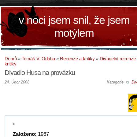
v noci jsem snil, že jsem
motýlem
Domů
»
Tomáš V. Odaha
»
Recenze a kritiky
»
Divadelní recenze
kritiky
Divadlo Husa na provázku
24. Únor 2008
Kategorie
Div
Založeno
: 1967