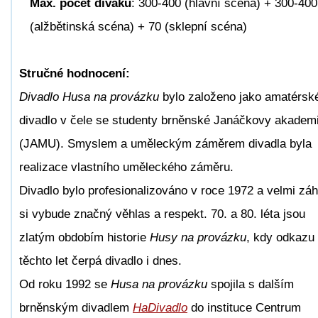
Max. počet diváků
: 300-400 (hlavní scéna) + 300-400
(alžbětinská scéna) + 70 (sklepní scéna)
Stručné hodnocení:
Divadlo Husa na provázku
bylo založeno jako amatérsk
divadlo v čele se studenty brněnské Janáčkovy akadem
(JAMU). Smyslem a uměleckým záměrem divadla byla
realizace vlastního uměleckého záměru.
Divadlo bylo profesionalizováno v roce 1972 a velmi zá
si vybude značný věhlas a respekt. 70. a 80. léta jsou
zlatým obdobím historie
Husy na provázku
, kdy odkazu
těchto let čerpá divadlo i dnes.
Od roku 1992 se
Husa na provázku
spojila s dalším
brněnským divadlem
HaDivadlo
do instituce Centrum