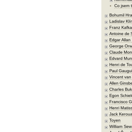
Co jsem t
Bohumil Hra
Ladislav Kl
Franz Kafka
Antoine de 
Edgar Allan
George Orw
Claude Mon
Edvard Mun
Henri de To
Paul Gaugu
Vincent va
Allen Ginsb
Charles Buk
Egon Schiel
Francisco 
Henri Matis
Jack Kerou
Toyen
William Sew