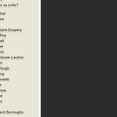
o za zvíře?
bal
íma
Saint-Exupéry
 Poe
ell
et
ch
ulouse-Lautrec
in
n Gogh
erg
owski
e
Goya
se
ac
ard Burroughs