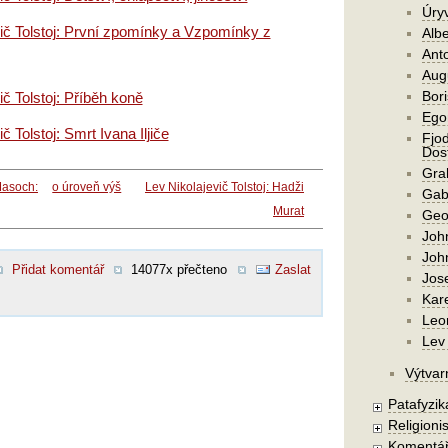
Úry
ič Tolstoj: První zpomínky a Vzpomínky z
Alb
Ant
Aug
Bori
ič Tolstoj: Příběh koně
Ego
č Tolstoj: Smrt Ivana Iljiče
Fjod
Dost
Gra
Masoch:
o úroveň výš
Lev Nikolajevič Tolstoj: Hadži
Gab
Murat
Geo
Joh
Joh
Přidat komentář
14077x přečteno
Zaslat
Jos
Kar
Leo
Lev 
Výtvar
Patafyzika
Religionis
Komentá