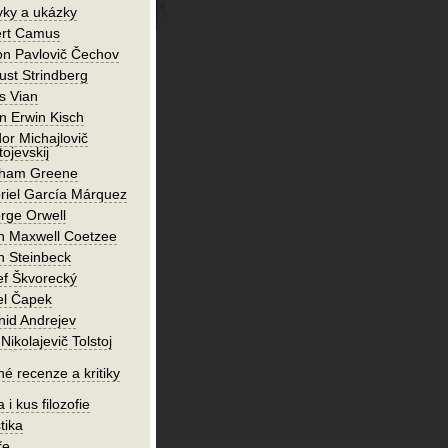
vky a ukázky
ert Camus
on Pavlovič Čechov
ust Strindberg
s Vian
n Erwin Kisch
or Michajlovič
ojevskij
ham Greene
riel García Márquez
rge Orwell
n Maxwell Coetzee
n Steinbeck
ef Škvorecký
el Čapek
nid Andrejev
Nikolajevič Tolstoj
né recenze a kritiky
 i kus filozofie
tika
ře