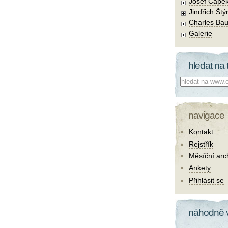
Josef Čape
Jindřich Štý
Charles Bau
Galerie
hledat na 
Co hledat:
navigace
Kontakt
Rejstřík
Měsíční arc
Ankety
Přihlásit se
náhodně 