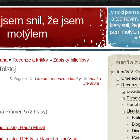
„v noci jsem s
 jsem snil, že jsem
a teď nevím,
který snil, že
motýlem
jsem motýlem
je
daha
»
Recenze a kritiky
»
Zápisky biliofilovy
autoři a z
Tolstoj
Tomáš V. O
Umělecká
Kategorie
Literární recenze a kritiky
Ruská
literatura
Recenze a
Divade
Filmov
Hudebn
Literár
ná
Průměr:
5
(
2
hlasy)
Bibl
Biog
ič Tolstoj: Hadži Murat
Diva
Poe
č Tolstoj: Dětství, chlapectví, jinošství