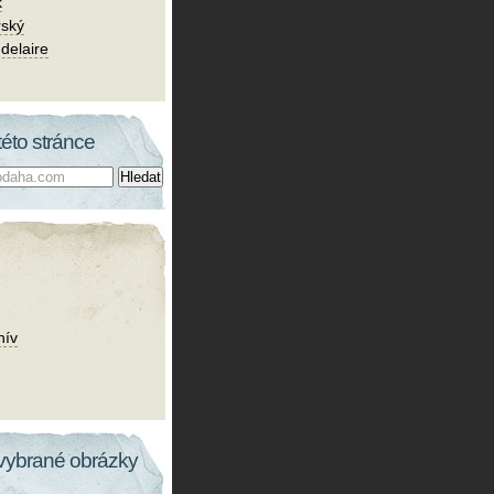
k
rský
delaire
této stránce
hív
vybrané obrázky