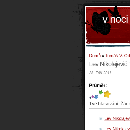
v noci
Domů
»
Tomáš V. O
Lev Nikolajevič 
28. Září 2011
Průměr:
Tvé hlasování:
Žád
Lev Nikolajev
Lev Nikolajevi