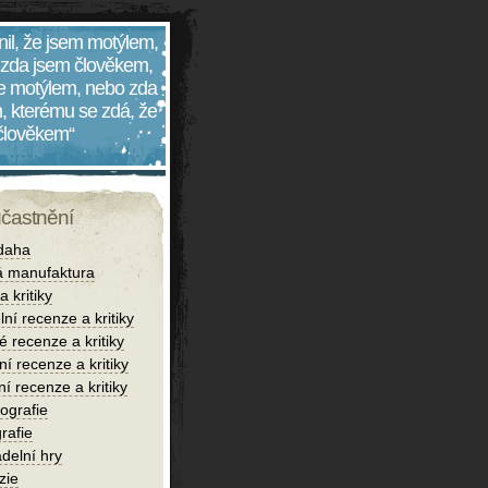
nil, že jsem motýlem,
 zda jsem člověkem,
 je motýlem, nebo zda
, kterému se zdá, že
 člověkem“
účastnění
daha
 manufaktura
 kritiky
lní recenze a kritiky
é recenze a kritiky
í recenze a kritiky
ní recenze a kritiky
iografie
rafie
delní hry
zie