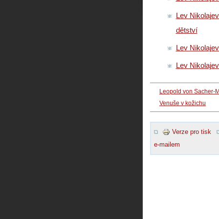
Lev Nikolajev
dětství
Lev Nikolajev
Lev Nikolajevi
Leopold von Sacher-
Venuše v kožichu
Verze pro tisk
e-mailem