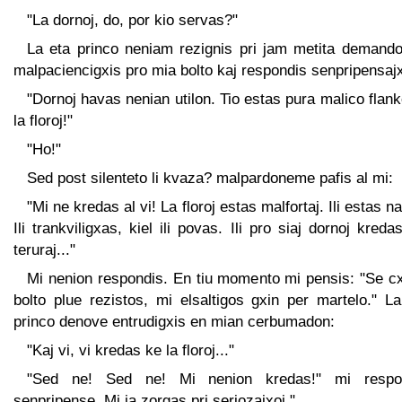
"La dornoj, do, por kio servas?"
La eta princo neniam rezignis pri jam metita demando
malpaciencigxis pro mia bolto kaj respondis senpripensaj
"Dornoj havas nenian utilon. Tio estas pura malico flan
la floroj!"
"Ho!"
Sed post silenteto li kvaza? malpardoneme pafis al mi:
"Mi ne kredas al vi! La floroj estas malfortaj. Ili estas na
Ili trankviligxas, kiel ili povas. Ili pro siaj dornoj kreda
teruraj..."
Mi nenion respondis. En tiu momento mi pensis: "Se cx
bolto plue rezistos, mi elsaltigos gxin per martelo." L
princo denove entrudigxis en mian cerbumadon:
"Kaj vi, vi kredas ke la floroj..."
"Sed ne! Sed ne! Mi nenion kredas!" mi respo
senpripense. Mi ja zorgas pri seriozajxoj."