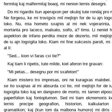
fermitaj kaj malfermitaj boaoj, mi nenion lernis desegni.
Do mi rigardis tiun aperajxon per okuloj tute rondaj pro 
Ne forgesu, ke mi trovigxis mil mejlojn for de iu ajn logx
loko. Nu, mia hometo sxajnis al mi nek vojerarinta,
mortanta pro laceco, malsato, soifo, a? timo. Li neniel 
aspekton de infano perdita meze de dezerto, mil mejlojn
de iu ajn logxigita loko. Kiam mi fine sukcesis paroli, mi 
al li:
"Sed... kion vi faras cxi tie?"
Kaj tiam li ripetis, tute milde, kiel aferon tre gravan:
"Mi petas... desegnu por mi sxafeton!"
Kiam mistero tro impresas, oni ne kuragxas malobei.
se tio sxajnas al mi absurda cxi tie, mil mejlojn for de i
logxigita loko kaj en dangxero de morto, mi tamen elpos
paperfolion kaj fontoplumon. Sed mi tiam ekmemoris k
lernis precipe geografion, historion, kalkularton
gramatikon; kaj (kun iom da malbona humoro) mi diris a