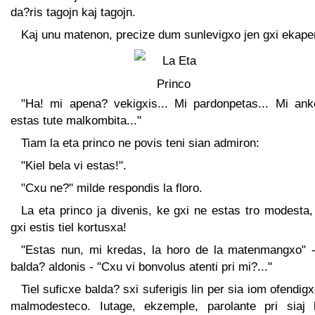
da?ris tagojn kaj tagojn.
Kaj unu matenon, precize dum sunlevigxo jen gxi ekaper
"Ha! mi apena? vekigxis... Mi pardonpetas... Mi ank
estas tute malkombita..."
Tiam la eta princo ne povis teni sian admiron:
"Kiel bela vi estas!".
"Cxu ne?" milde respondis la floro.
La eta princo ja divenis, ke gxi ne estas tro modesta
gxi estis tiel kortusxa!
"Estas nun, mi kredas, la horo de la matenmangxo" -
balda? aldonis - "Cxu vi bonvolus atenti pri mi?..."
Tiel suficxe balda? sxi suferigis lin per sia iom ofendi
malmodesteco. Iutage, ekzemple, parolante pri siaj 