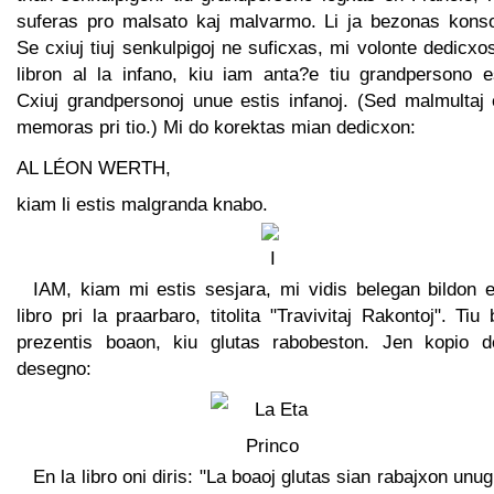
suferas pro malsato kaj malvarmo. Li ja bezonas konso
Se cxiuj tiuj senkulpigoj ne suficxas, mi volonte dedicxo
libron al la infano, kiu iam anta?e tiu grandpersono es
Cxiuj grandpersonoj unue estis infanoj. (Sed malmultaj e
memoras pri tio.) Mi do korektas mian dedicxon:
AL LÉON WERTH,
kiam li estis malgranda knabo.
IAM, kiam mi estis sesjara, mi vidis belegan bildon e
libro pri la praarbaro, titolita "Travivitaj Rakontoj". Tiu 
prezentis boaon, kiu glutas rabobeston. Jen kopio d
desegno:
En la libro oni diris: "La boaoj glutas sian rabajxon unug