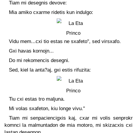
Tiam mi desegnis devove:
Mia amiko cxarme ridetis kun indulgo:
Vidu mem...cxi tio estas ne sxafeto", sed virsxafo.
Gxi havas kornojn...
Do mi rekomencis desegni.
Sed, kiel la anta?aj, gxi estis rifuzita:
Tiu cxi estas tro maljuna.
Mi volas sxafeton, kiu longe vivu."
Tiam mi senpaciencigxis kaj, cxar mi volis senprokr
komnci la malmuntadon de mia motoro, mi skizacxis cxi 
lastan desegnon.