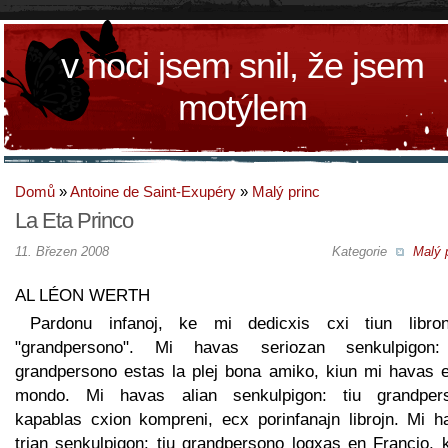
v noci jsem snil, že jsem
motýlem
Domů
»
Antoine de Saint-Exupéry
»
Malý princ
La Eta Princo
11. Březen 2008
Kategorie
Malý 
AL LÉON WERTH
Pardonu infanoj, ke mi dedicxis cxi tiun libro
"grandpersono". Mi havas seriozan senkulpigon:
grandpersono estas la plej bona amiko, kiun mi havas e
mondo. Mi havas alian senkulpigon: tiu grandper
kapablas cxion kompreni, ecx porinfanajn librojn. Mi h
trian senkulpigon: tiu grandpersono logxas en Francio, k