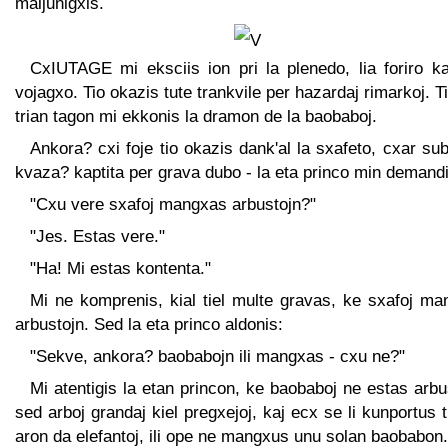
maljunigxis.
CxIUTAGE mi eksciis ion pri la plenedo, lia foriro ka
vojagxo. Tio okazis tute trankvile per hazardaj rimarkoj. Ti
trian tagon mi ekkonis la dramon de la baobaboj.
Ankora? cxi foje tio okazis dank'al la sxafeto, cxar sub
kvaza? kaptita per grava dubo - la eta princo min demandi
"Cxu vere sxafoj mangxas arbustojn?"
"Jes. Estas vere."
"Ha! Mi estas kontenta."
Mi ne komprenis, kial tiel multe gravas, ke sxafoj ma
arbustojn. Sed la eta princo aldonis:
"Sekve, ankora? baobabojn ili mangxas - cxu ne?"
Mi atentigis la etan princon, ke baobaboj ne estas arbu
sed arboj grandaj kiel pregxejoj, kaj ecx se li kunportus 
aron da elefantoj, ili ope ne mangxus unu solan baobabon.