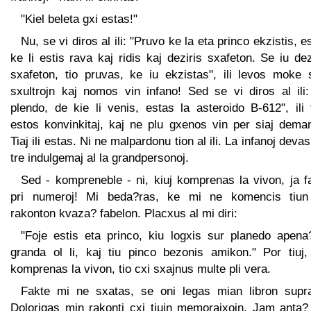
"Kiel beleta gxi estas!"
Nu, se vi diros al ili: "Pruvo ke la eta princo ekzistis, e
ke li estis rava kaj ridis kaj deziris sxafeton. Se iu de
sxafeton, tio pruvas, ke iu ekzistas", ili levos moke s
sxultrojn kaj nomos vin infano! Sed se vi diros al ili:
plendo, de kie li venis, estas la asteroido B-612", ili
estos konvinkitaj, kaj ne plu gxenos vin per siaj deman
Tiaj ili estas. Ni ne malpardonu tion al ili. La infanoj devas
tre indulgemaj al la grandpersonoj.
Sed - kompreneble - ni, kiuj komprenas la vivon, ja f
pri numeroj! Mi beda?ras, ke mi ne komencis tiun
rakonton kvaza? fabelon. Placxus al mi diri:
"Foje estis eta princo, kiu logxis sur planedo apena?
granda ol li, kaj tiu pinco bezonis amikon." Por tiuj, 
komprenas la vivon, tio cxi sxajnus multe pli vera.
Fakte mi ne sxatas, se oni legas mian libron supra
Dolorigas min rakonti cxi tiujn memorajxojn. Jam anta?