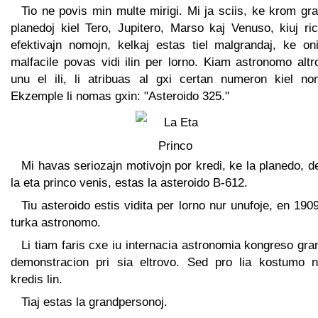
Tio ne povis min multe mirigi. Mi ja sciis, ke krom gr
planedoj kiel Tero, Jupitero, Marso kaj Venuso, kiuj ri
efektivajn nomojn, kelkaj estas tiel malgrandaj, ke oni
malfacile povas vidi ilin per lorno. Kiam astronomo alt
unu el ili, li atribuas al gxi certan numeron kiel no
Ekzemple li nomas gxin: "Asteroido 325."
Mi havas seriozajn motivojn por kredi, ke la planedo, d
la eta princo venis, estas la asteroido B-612.
Tiu asteroido estis vidita per lorno nur unufoje, en 190
turka astronomo.
Li tiam faris cxe iu internacia astronomia kongreso gr
demonstracion pri sia eltrovo. Sed pro lia kostumo n
kredis lin.
Tiaj estas la grandpersonoj.