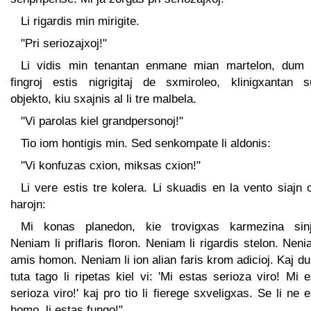
Li rigardis min mirigite.
"Pri seriozajxoj!"
Li vidis min tenantan enmane mian martelon, dum 
fingroj estis nigrigitaj de sxmiroleo, klinigxantan s
objekto, kiu sxajnis al li tre malbela.
"Vi parolas kiel grandpersonoj!"
Tio iom hontigis min. Sed senkompate li aldonis:
"Vi konfuzas cxion, miksas cxion!"
Li vere estis tre kolera. Li skuadis en la vento siajn 
harojn:
Mi konas planedon, kie trovigxas karmezina sinj
Neniam li priflaris floron. Neniam li rigardis stelon. Neni
amis homon. Neniam li ion alian faris krom adicioj. Kaj d
tuta tago li ripetas kiel vi: 'Mi estas serioza viro! Mi 
serioza viro!' kaj pro tio li fierege sxveligxas. Se li ne 
homo, li estas fungo!"