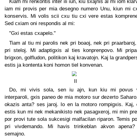
Kiam mi renkontis inter ili iun, kiu sxajnis al mi iom klar
iam mi provis per mia desegno numero Unu, kiun mi c
konservis. Mi volis scii cxu tiu cxi vere estas kompren
Sed cxiam oni respondis al mi:
"Gxi estas cxapelo."
Tiam al tiu mi parolis nek pri boaoj, nek pri praarbaroj
pri steloj. Mi adaptigxis al ties konprenpovo. Mi pripa
brigxon, golfludon, politikon kaj kravatojn. Kaj la grandpe
estis ja kontenta koni homon tiel konvenan.
Do, mi vivis sola, sen iu ajn, kun kiu mi povus 
interparoli, gxis paneo de mia motoro sur dezerto Saharo
okazis anta? ses jaroj. Io en la motoro rompigxis. Kaj,
estis kun mi nek mekanikisto nek pasagxeroj, mi min pre
por provi tute sola sukcesigi malfacilan riparon. Temis p
pri vivdemando. Mi havis trinkeblan akvon apena?
semajno.