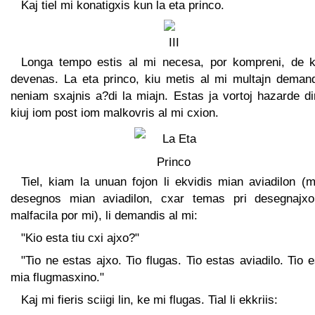
Kaj tiel mi konatigxis kun la eta princo.
Longa tempo estis al mi necesa, por kompreni, de ki
devenas. La eta princo, kiu metis al mi multajn demand
neniam sxajnis a?di la miajn. Estas ja vortoj hazarde dir
kiuj iom post iom malkovris al mi cxion.
Tiel, kiam la unuan fojon li ekvidis mian aviadilon (
desegnos mian aviadilon, cxar temas pri desegnajxo
malfacila por mi), li demandis al mi:
"Kio esta tiu cxi ajxo?"
"Tio ne estas ajxo. Tio flugas. Tio estas aviadilo. Tio 
mia flugmasxino."
Kaj mi fieris sciigi lin, ke mi flugas. Tial li ekkriis: