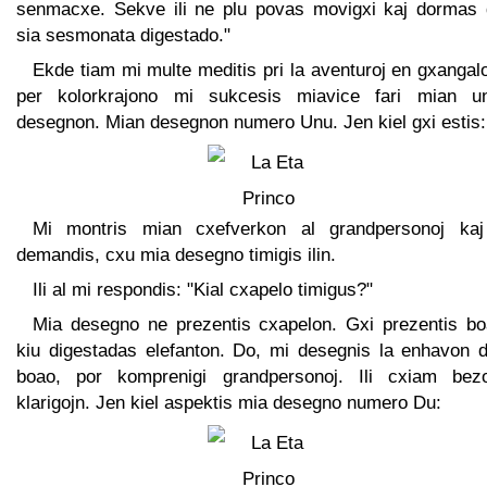
senmacxe. Sekve ili ne plu povas movigxi kaj dormas
sia sesmonata digestado."
Ekde tiam mi multe meditis pri la aventuroj en gxangal
per kolorkrajono mi sukcesis miavice fari mian u
desegnon. Mian desegnon numero Unu. Jen kiel gxi estis:
Mi montris mian cxefverkon al grandpersonoj kaj 
demandis, cxu mia desegno timigis ilin.
Ili al mi respondis: "Kial cxapelo timigus?"
Mia desegno ne prezentis cxapelon. Gxi prezentis bo
kiu digestadas elefanton. Do, mi desegnis la enhavon d
boao, por komprenigi grandpersonoj. Ili cxiam bez
klarigojn. Jen kiel aspektis mia desegno numero Du: