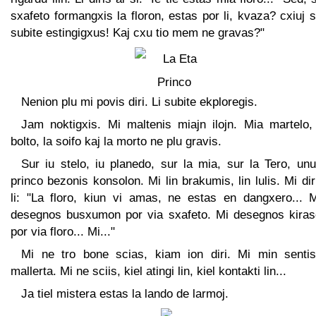
sxafeto formangxis la floron, estas por li, kvaza? cxiuj s
subite estingigxus! Kaj cxu tio mem ne gravas?"
Nenion plu mi povis diri. Li subite ekploregis.
Jam noktigxis. Mi maltenis miajn ilojn. Mia martelo,
bolto, la soifo kaj la morto ne plu gravis.
Sur iu stelo, iu planedo, sur la mia, sur la Tero, un
princo bezonis konsolon. Mi lin brakumis, lin lulis. Mi dir
li: "La floro, kiun vi amas, ne estas en dangxero... M
desegnos busxumon por via sxafeto. Mi desegnos kiras
por via floro... Mi..."
Mi ne tro bone scias, kiam ion diri. Mi min sentis
mallerta. Mi ne sciis, kiel atingi lin, kiel kontakti lin...
Ja tiel mistera estas la lando de larmoj.