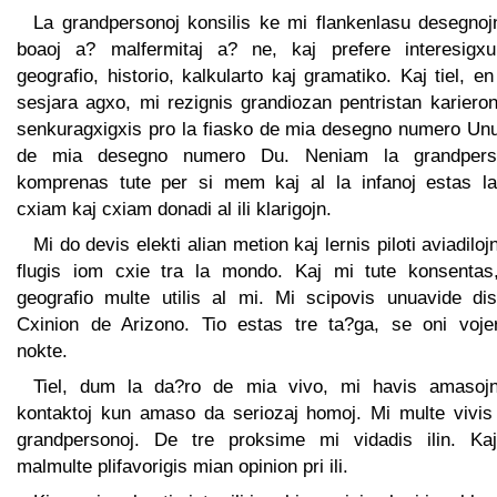
La grandpersonoj konsilis ke mi flankenlasu desegnoj
boaoj a? malfermitaj a? ne, kaj prefere interesigxu
geografio, historio, kalkularto kaj gramatiko. Kaj tiel, e
sesjara agxo, mi rezignis grandiozan pentristan kariero
senkuragxigxis pro la fiasko de mia desegno numero Unu
de mia desegno numero Du. Neniam la grandpers
komprenas tute per si mem kaj al la infanoj estas la
cxiam kaj cxiam donadi al ili klarigojn.
Mi do devis elekti alian metion kaj lernis piloti aviadiloj
flugis iom cxie tra la mondo. Kaj mi tute konsentas
geografio multe utilis al mi. Mi scipovis unuavide dist
Cxinion de Arizono. Tio estas tre ta?ga, se oni vojer
nokte.
Tiel, dum la da?ro de mia vivo, mi havis amasoj
kontaktoj kun amaso da seriozaj homoj. Mi multe vivis
grandpersonoj. De tre proksime mi vidadis ilin. Kaj
malmulte plifavorigis mian opinion pri ili.