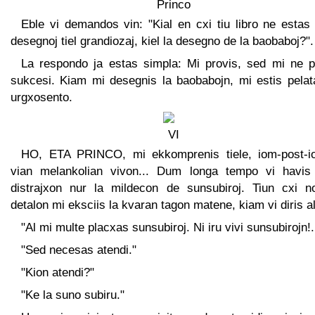
Eble vi demandos vin: "Kial en cxi tiu libro ne estas 
desegnoj tiel grandiozaj, kiel la desegno de la baobaboj?".
La respondo ja estas simpla: Mi provis, sed mi ne p
sukcesi. Kiam mi desegnis la baobabojn, mi estis pelat
urgxosento.
HO, ETA PRINCO, mi ekkomprenis tiele, iom-post-i
vian melankolian vivon... Dum longa tempo vi havis 
distrajxon nur la mildecon de sunsubiroj. Tiun cxi n
detalon mi eksciis la kvaran tagon matene, kiam vi diris al
"Al mi multe placxas sunsubiroj. Ni iru vivi sunsubirojn!.
"Sed necesas atendi."
"Kion atendi?"
"Ke la suno subiru."