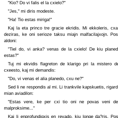
"Kio? Do vi falis el la cxielo?"
"Jes," mi diris modeste.
"Ha! Tio estas miriga!"
Kaj la eta princo tre gracie ekridis. Mi ekkoleris, cx
deziras, ke oni serioze taksu miajn malfacilajxojn. Pos
aldoni:
"Tiel do, vi anka? venas de la cxielo! De kiu planed
estas?"
Tuj mi ekvidis flagreton de klarigo pri la mistero de
cxeesto, kaj mi demandis:
"Do, vi venas el alia planedo, cxu ne?"
Sed li ne respondis al mi. Li trankvile kapskuetis, rigar
mian aviadilon:
"Estas vere, ke per cxi tio oni ne povas veni de
malproksime..."
Kaj li enprofundigxis en revado, kiu longe da?ris. Pos