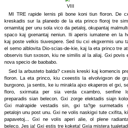
MI TRE rapide lernis pli bone koni tiun floron. De c
kreskadis sur la planedo de la eta princo floroj tre sim
ornamitaj per unu sola vico da petaloj, okupantaj malmul
spaco kaj gxenantaj neniun. Ili aperis iumatene en la h
kaj poste velkis tiuvespere. Sed tiu cxi ekgxermis unu 
el semo alblovita Dio-scias-de-kie, kaj la eta princo tre a
observis tiun sxoson, kiu ne similis al la aliaj. Gxi povis 
nova specio de baobabo.
Sed la arbusteto balda? cxesis kreski kaj komencis pr
floron. La eta princo, kiu cxeestis la elvolvigxon de g
burgxono, ja sentis, ke iu mirakla ajxo ekaperos el gxi, s
floro, sxirmata per sia verda cxambro, senfine l
preparadis sian belecon. Gxi zorge elektadis siajn kolo
Gxi malrapide vestadis sin, gxi ta?ge surmetadis s
petalojn unu post unu. Gxi ne volis naskigxi tute cxifita, ki
papavetoj... Gxi ne volis aperi alie, ol plene radiant
beleco. Jes ja! Gxi estis tre koketa! Gxia mistera tualeta