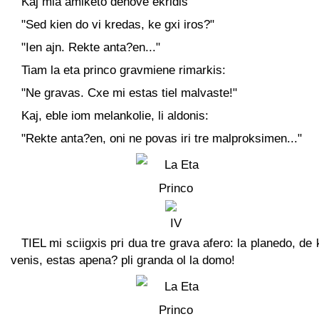
Kaj mia amiketo denove ekridis"
"Sed kien do vi kredas, ke gxi iros?"
"Ien ajn. Rekte anta?en..."
Tiam la eta princo gravmiene rimarkis:
"Ne gravas. Cxe mi estas tiel malvaste!"
Kaj, eble iom melankolie, li aldonis:
"Rekte anta?en, oni ne povas iri tre malproksimen..."
TIEL mi sciigxis pri dua tre grava afero: la planedo, de k
venis, estas apena? pli granda ol la domo!