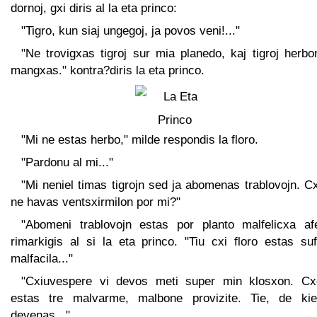
dornoj, gxi diris al la eta princo:
"Tigro, kun siaj ungegoj, ja povos veni!..."
"Ne trovigxas tigroj sur mia planedo, kaj tigroj herb
mangxas." kontra?diris la eta princo.
"Mi ne estas herbo," milde respondis la floro.
"Pardonu al mi..."
"Mi neniel timas tigrojn sed ja abomenas trablovojn. C
ne havas ventsxirmilon por mi?"
"Abomeni trablovojn estas por planto malfelicxa afe
rimarkigis al si la eta princo. "Tiu cxi floro estas su
malfacila..."
"Cxiuvespere vi devos meti super min klosxon. Cx
estas tre malvarme, malbone provizite. Tie, de ki
devenas..."