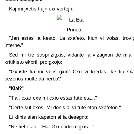
Kaj mi jxetis tiujn cxi vortojn:
"Jen estas la kesto. La sxafeto, kiun vi volas, trovi
interne."
Sed mi tre susprizigxis, vidante la vizagxon de mia 
kritikisto ekbrili pro gxojo:
"Gxuste tia mi volis gxin! Cxu vi kredas, ke tiu sxa
bezonos multe da herbo?"
"Kial?"
"Tial, cxar cxe mi cxio estas tute eta..."
"Certe suficxos. Mi donis al vi tute etan sxafeton."
Li klinis sian kapeton al la desegno:
"Ne tiel etan... Ha! Gxi endormigxis..."