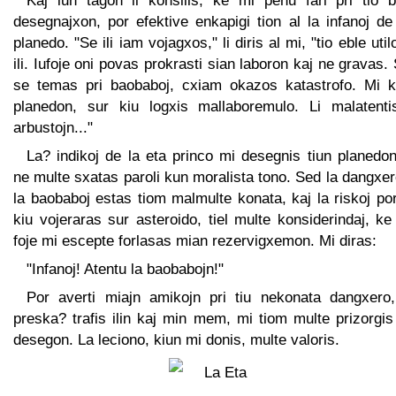
Kaj iun tagon li konsilis, ke mi penu fari pri tio b
desegnajxon, por efektive enkapigi tion al la infanoj d
planedo. "Se ili iam vojagxos," li diris al mi, "tio eble util
ili. Iufoje oni povas prokrasti sian laboron kaj ne gravas.
se temas pri baobaboj, cxiam okazos katastrofo. Mi k
planedon, sur kiu logxis mallaboremulo. Li malatentis
arbustojn..."
La? indikoj de la eta princo mi desegnis tiun planedo
ne multe sxatas paroli kun moralista tono. Sed la dangxe
la baobaboj estas tiom malmulte konata, kaj la riskoj por
kiu vojeraras sur asteroido, tiel multe konsiderindaj, ke
foje mi escepte forlasas mian rezervigxemon. Mi diras:
"Infanoj! Atentu la baobabojn!"
Por averti miajn amikojn pri tiu nekonata dangxero,
preska? trafis ilin kaj min mem, mi tiom multe prizorgis
desegon. La leciono, kiun mi donis, multe valoris.