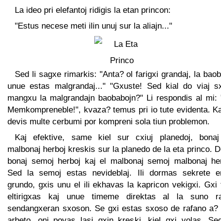
La ideo pri elefantoj ridigis la etan princon:
"Estus necese meti ilin unuj sur la aliajn..."
Sed li sagxe rimarkis: "Anta? ol farigxi grandaj, la bao
unue estas malgrandaj..." "Gxuste! Sed kial do viaj sx
mangxu la malgrandajn baobabojn?" Li respondis al mi: 
Memkompreneble!", kvaza? temus pri io tute evidenta. Ka
devis multe cerbumi por kompreni sola tiun problemon.
Kaj efektive, same kiel sur cxiuj planedoj, bonaj
malbonaj herboj kreskis sur la planedo de la eta princo. D
bonaj semoj herboj kaj el malbonaj semoj malbonaj her
Sed la semoj estas nevideblaj. Ili dormas sekrete e
grundo, gxis unu el ili ekhavas la kapricon vekigxi. Gxi
eltirigxas kaj unue timeme direktas al la suno r
sendangxeran sxoson. Se gxi estas sxoso de rafano a? 
arbeto, oni povas lasi gxin kreski, kiel gxi volas. Se