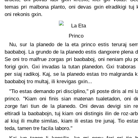
temas pri malbona planto, oni devas gxin elradikigi tuj
oni rekonis gxin.
Nu, sur la planedo de la eta princo estis teruraj sem
baobaboj. La grundo de la planedo estis dangxere plena de
Se oni tro malfrue zorgas pri baobaboj, oni neniam plu 
forigi gxin. Gxi invadas la tutan planedon. Gxi traboras
per siaj radikoj. Kaj, se la planedo estas tro malgranda k
baobaboj tro multaj, ili krevigas gxin...
"Tio estas demando pri disciplino," pli poste diris al mi l
princo. "Kiam oni finis sian matenan tualetadon, oni d
zorge fari tiun de la planedo. Oni devas devigi sin re
eltiradi la baobabojn, tuj kiam oni distingis ilin de roz-arb
al kiuj ili multe similas, kiam ili estas tre junaj. Tio esta
teda, tamen tre facila laboro."