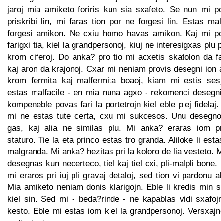
jaroj mia amiketo foriris kun sia sxafeto. Se nun mi p
priskribi lin, mi faras tion por ne forgesi lin. Estas ma
forgesi amikon. Ne cxiu homo havas amikon. Kaj mi p
farigxi tia, kiel la grandpersonoj, kiuj ne interesigxas plu p
krom ciferoj. Do anka? pro tio mi acxetis skatolon da f
kaj aron da krajonoj. Cxar mi neniam provis desegni ion 
krom fermita kaj malfermita boaoj, kiam mi estis sesj
estas malfacile - en mia nuna agxo - rekomenci desegni
kompeneble povas fari la portetrojn kiel eble plej fidelaj
mi ne estas tute certa, cxu mi sukcesos. Unu desegno
gas, kaj alia ne similas plu. Mi anka? eraras iom pr
staturo. Tie la eta princo estas tro granda. Aliloke li esta
malgranda. Mi anka? hezitas pri la koloro de lia vesteto. 
desegnas kun necerteco, tiel kaj tiel cxi, pli-malpli bone.
mi eraros pri iuj pli gravaj detaloj, sed tion vi pardonu a
Mia amiketo neniam donis klarigojn. Eble li kredis min 
kiel sin. Sed mi - beda?rinde - ne kapablas vidi sxafoj
kesto. Eble mi estas iom kiel la grandpersonoj. Versxaj