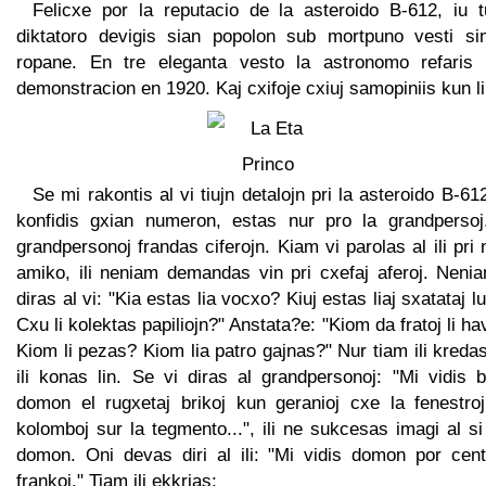
Felicxe por la reputacio de la asteroido B-612, iu t
diktatoro devigis sian popolon sub mortpuno vesti si
ropane. En tre eleganta vesto la astronomo refaris 
demonstracion en 1920. Kaj cxifoje cxiuj samopiniis kun li
Se mi rakontis al vi tiujn detalojn pri la asteroido B-61
konfidis gxian numeron, estas nur pro la grandpersoj
grandpersonoj frandas ciferojn. Kiam vi parolas al ili pri
amiko, ili neniam demandas vin pri cxefaj aferoj. Nenia
diras al vi: "Kia estas lia vocxo? Kiuj estas liaj sxatataj l
Cxu li kolektas papiliojn?" Anstata?e: "Kiom da fratoj li h
Kiom li pezas? Kiom lia patro gajnas?" Nur tiam ili kreda
ili konas lin. Se vi diras al grandpersonoj: "Mi vidis 
domon el rugxetaj brikoj kun geranioj cxe la fenestroj
kolomboj sur la tegmento...", ili ne sukcesas imagi al si
domon. Oni devas diri al ili: "Mi vidis domon por cent
frankoj." Tiam ili ekkrias: