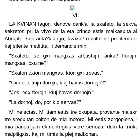
LA KVINAN tagon, denove dank'al la sxafeto, la sekva
sekreton pri la vivo de la eta princo estis malkasxita a
Abrupte, sen anta?klarigo, kvaza? rezulte de problemo l
kaj silente meditita, li demandis min:
"Sxafeto, se gxi mangxas arbustojn, anka? florojn
mangxas, cxu ne?"
"Sxafon cxion mangxas, kion gxi trovas."
"Cxu ecx tiujn florojn, kiuj havas dornojn?"
"Jes, ecx florojn, kiuj havas dornojn."
"La dornoj, do, por kio servas?"
Mi ne scias, Mi tiam estis tre okupata, provante malsx
tro srecxitan bolton de mia motoro. Mi estis zorgoplena,
mia paneo jam ekmontrigxis vere serioza, dum la trink
malpliigxis, kaj mi timis la plej malbonan.