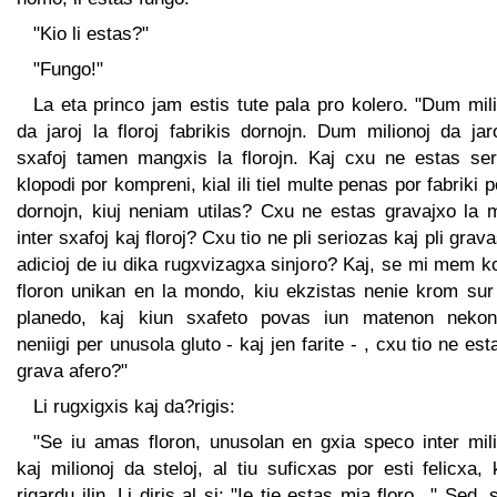
"Kio li estas?"
"Fungo!"
La eta princo jam estis tute pala pro kolero. "Dum mil
da jaroj la floroj fabrikis dornojn. Dum milionoj da jar
sxafoj tamen mangxis la florojn. Kaj cxu ne estas ser
klopodi por kompreni, kial ili tiel multe penas por fabriki p
dornojn, kiuj neniam utilas? Cxu ne estas gravajxo la m
inter sxafoj kaj floroj? Cxu tio ne pli seriozas kaj pli grava
adicioj de iu dika rugxvizagxa sinjoro? Kaj, se mi mem 
floron unikan en la mondo, kiu ekzistas nenie krom sur
planedo, kaj kiun sxafeto povas iun matenon nekon
neniigi per unusola gluto - kaj jen farite - , cxu tio ne est
grava afero?"
Li rugxigxis kaj da?rigis:
"Se iu amas floron, unusolan en gxia speco inter mili
kaj milionoj da steloj, al tiu suficxas por esti felicxa, 
rigardu ilin. Li diris al si: "Ie tie estas mia floro..." Sed, 