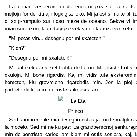
La unuan vesperon mi do endormigxis sur la sablo,
mejlojn for de kiu ajn logxigita loko. Mi ja estis multe pli iz
ol sxip-rompulo sur floso meze de oceano. Sekve vi i
mian surprizon, kiam tagigxe vekis min kurioza vocxeto:
"Mi petas vin... desegnu por mi sxafeton!"
"Kion?"
"Desegnu por mi sxafeton!"
Mi salte ekstaris kiel trafita de fulmo. Mi insiste frotis 
okulojn. Mi bone rigardis. Kaj mi vidis tute eksterordi
hometon, kiu gravmiene rigardadis min. Jen la plej 
portreto de li, kiun mi poste sukcesis fari.
Sed kompreneble mia desegno estas ja multe malpli rav
la modelo. Sed mi ne kulpas: La grandpersonoj senkuragx
min de pentrista karieo jam kiam mi estis sesjara, kaj,