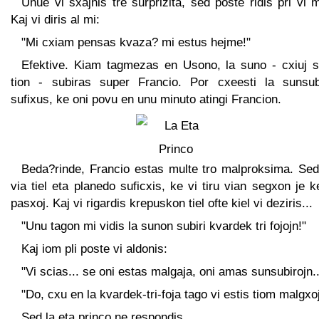
Unue vi sxajnis tre surprizita, sed poste ridis pri vi
Kaj vi diris al mi:
"Mi cxiam pensas kvaza? mi estus hejme!"
Efektive. Kiam tagmezas en Usono, la suno - cxiuj s
tion - subiras super Francio. Por cxeesti la sunsub
sufixus, ke oni povu en unu minuto atingi Francion.
Beda?rinde, Francio estas multe tro malproksima. Sed
via tiel eta planedo suficxis, ke vi tiru vian segxon je k
pasxoj. Kaj vi rigardis krepuskon tiel ofte kiel vi deziris...
"Unu tagon mi vidis la sunon subiri kvardek tri fojojn!"
Kaj iom pli poste vi aldonis:
"Vi scias... se oni estas malgaja, oni amas sunsubirojn..
"Do, cxu en la kvardek-tri-foja tago vi estis tiom malgxo
Sed la eta princo ne respondis.