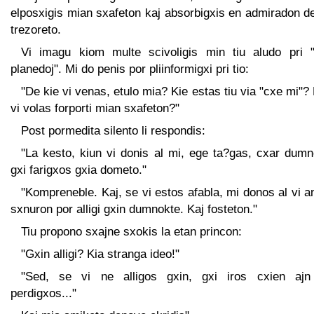
elposxigis mian sxafeton kaj absorbigxis en admiradon d
trezoreto.
Vi imagu kiom multe scivoligis min tiu aludo pri "a
planedoj". Mi do penis por pliinformigxi pri tio:
"De kie vi venas, etulo mia? Kie estas tiu via "cxe mi"?
vi volas forporti mian sxafeton?"
Post pormedita silento li respondis:
"La kesto, kiun vi donis al mi, ege ta?gas, cxar dumn
gxi farigxos gxia dometo."
"Kompreneble. Kaj, se vi estos afabla, mi donos al vi 
sxnuron por alligi gxin dumnokte. Kaj fosteton."
Tiu propono sxajne sxokis la etan princon:
"Gxin alligi? Kia stranga ideo!"
"Sed, se vi ne alligos gxin, gxi iros cxien ajn
perdigxos..."