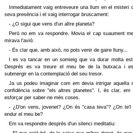
Inmediatament vaig entreveure una llum en el misteri 
seva presència i el vaig interrogar bruscament:
- ¿O sigui que vens d'un altre planeta?
Però no em va respondre. Movia el cap suaument me
mirava l'avió:
- És clar que, amb això, no pots venir de gaire lluny...
I es va tancar en un somieig que va durar molta est
Després es va treure el meu be de la butxaca i e
submergir en la contemplació del seu tresor.
Ja us podeu imaginar com em devia intrigar aquella m
confidència sobre "els altres planetes". I, és clar, em
esforçar per saber-ne més coses.
- ¿D'on vens, jovenet? ¿On és "casa teva"? ¿On te'l 
endur el meu be?
Em va respondre després d'un silenci meditatiu: