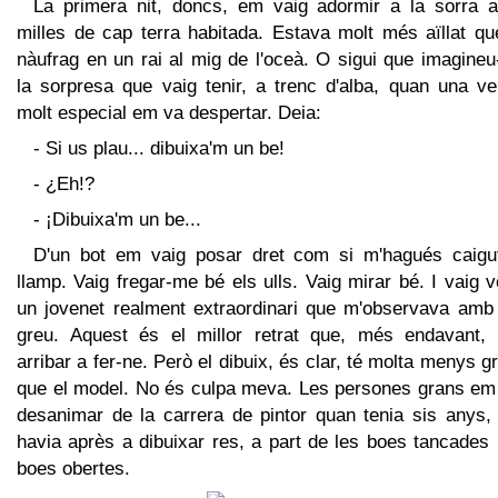
La primera nit, doncs, em vaig adormir a la sorra a
milles de cap terra habitada. Estava molt més aïllat qu
nàufrag en un rai al mig de l'oceà. O sigui que imagine
la sorpresa que vaig tenir, a trenc d'alba, quan una ve
molt especial em va despertar. Deia:
- Si us plau... dibuixa'm un be!
- ¿Eh!?
- ¡Dibuixa'm un be...
D'un bot em vaig posar dret com si m'hagués caigu
llamp. Vaig fregar-me bé els ulls. Vaig mirar bé. I vaig 
un jovenet realment extraordinari que m'observava amb 
greu. Aquest és el millor retrat que, més endavant, 
arribar a fer-ne. Però el dibuix, és clar, té molta menys g
que el model. No és culpa meva. Les persones grans em
desanimar de la carrera de pintor quan tenia sis anys, 
havia après a dibuixar res, a part de les boes tancades 
boes obertes.