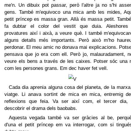
me'n. Un dibuix pot passar, però l'altre ja no s'hi ass
gens. També m'equivoco una mica amb les mides, Aqu
petit príncep es massa gran. Allà és massa petit. Tamb
fa dubtar el color del vestit que duia. Aleshores 
provatures així i aixà, a veure què. I també m'equivoca
alguns detalls més importants. Però això m'ho haure
perdonar. El meu amic no donava mai explicacions. Potse
pensava que jo era com ell. Però jo, malauradament, n
veure els bens a través de les caixes. Potser sóc una 
com les persones grans. Em dec haver fet vell.
Cada dia aprenia alguna cosa del planeta, de la marxa
viatge. Li anava sortint de mica en mica, entremig de
reflexions que feia. Va ser així com, el tercer dia, 
descobrir el drama dels baobabs.
Aquesta vegada també va ser gràcies al be, perquè
d'una el petit príncep em va interrogar, com si tingué