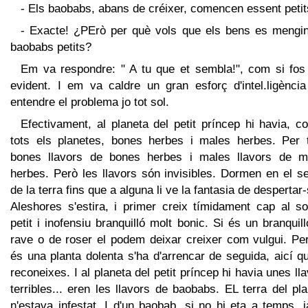
- Els baobabs, abans de créixer, comencen essent petit
- Exacte! ¿PErò per què vols que els bens es mengin
baobabs petits?
Em va respondre: " A tu que et sembla!", com si fos
evident. I em va caldre un gran esforç d'intel.ligència
entendre el problema jo tot sol.
Efectivament, al planeta del petit príncep hi havia, 
tots els planetes, bones herbes i males herbes. Per t
bones llavors de bones herbes i males llavors de m
herbes. Però les llavors són invisibles. Dormen en el s
de la terra fins que a alguna li ve la fantasia de despertar-
Aleshores s'estira, i primer creix tímidament cap al so
petit i inofensiu branquilló molt bonic. Si és un branquil
rave o de roser el podem deixar creixer com vulgui. Per
és una planta dolenta s'ha d'arrencar de seguida, aicí q
reconeixes. I al planeta del petit príncep hi havia unes ll
terribles... eren les llavors de baobabs. EL terra del pl
n'estava infestat. I d'un baobab, si no hi eta a temps, 