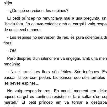
pitjor.
- ¿De què serveixen, les espines?
El petit príncep no renunciava mai a una pregunta, un
l'havia feta. Jo estava enfadat amb el cargol i vaig resp
de qualsevol manera:
- Les espines no serveixen de res, és pura dolenteria d
flors!
- Oh!
Però després d'un silenci em va engegar, amb una men
rancúnia:
- No et crec! Les flors són febles. Són ingènues. Es
passar la por com poden. Es pensen que són terribles
les seves espines...
No vaig respondre res. En aquell moment em deia:
aquest cargol es continua resistint el faré saltar d'un c
martell." El petit príncep em va tornar a destorba