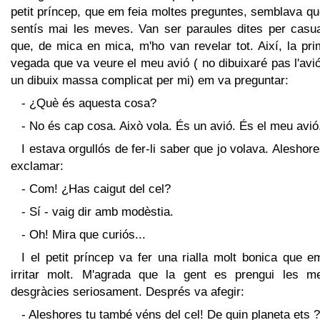
petit príncep, que em feia moltes preguntes, semblava q
sentís mai les meves. Van ser paraules dites per casual
que, de mica en mica, m'ho van revelar tot. Així, la pr
vegada que va veure el meu avió ( no dibuixaré pas l'avi
un dibuix massa complicat per mi) em va preguntar:
- ¿Què és aquesta cosa?
- No és cap cosa. Això vola. És un avió. És el meu avió
I estava orgullós de fer-li saber que jo volava. Aleshor
exclamar:
- Com! ¿Has caigut del cel?
- Sí - vaig dir amb modèstia.
- Oh! Mira que curiós...
I el petit príncep va fer una rialla molt bonica que 
irritar molt. M'agrada que la gent es prengui les m
desgràcies seriosament. Després va afegir:
- Aleshores tu també véns del cel! De quin planeta ets ?