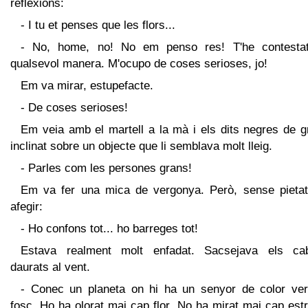
reflexions:
- I tu et penses que les flors...
- No, home, no! No em penso res! T'he contesta
qualsevol manera. M'ocupo de coses serioses, jo!
Em va mirar, estupefacte.
- De coses serioses!
Em veia amb el martell a la mà i els dits negres de g
inclinat sobre un objecte que li semblava molt lleig.
- Parles com les persones grans!
Em va fer una mica de vergonya. Però, sense pietat
afegir:
- Ho confons tot... ho barreges tot!
Estava realment molt enfadat. Sacsejava els cab
daurats al vent.
- Conec un planeta on hi ha un senyor de color ver
fosc. Ho ha olorat mai cap flor. No ha mirat mai cap estr