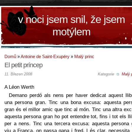
v noci jsem snil, že jsem
motýlem
Domů
»
Antoine de Saint-Exupéry
»
Malý princ
El petit príncep
11. Březen 2008
Kategorie
Malý 
A Léon Werth
Demano perdó als nens per haver dedicat aquest llib
una persona gran. Tinc una bona excusa: aquesta per
gran és el millor amic que tinc al món. Tinc una altra ex
aquesta persona gran ho pot entendre tot, fins i tot els ll
per a nens. Tinc una tercera excusa: aquesta persona 
viu a França, on passa gana i fred. I és clar, necessita