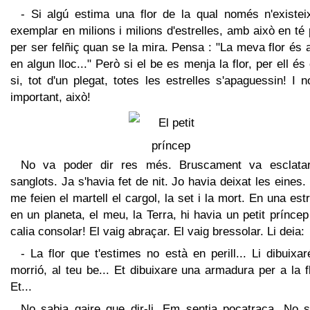
- Si algú estima una flor de la qual només n'existei
exemplar en milions i milions d'estrelles, amb això en té
per ser felñiç quan se la mira. Pensa : "La meva flor és 
en algun lloc..." Però si el be es menja la flor, per ell é
si, tot d'un plegat, totes les estrelles s'apaguessin! I 
important, això!
No va poder dir res més. Bruscament va esclata
sanglots. Ja s'havia fet de nit. Jo havia deixat les eines.
me feien el martell el cargol, la set i la mort. En una estr
en un planeta, el meu, la Terra, hi havia un petit prínce
calia consolar! El vaig abraçar. El vaig bressolar. Li deia:
- La flor que t'estimes no està en perill... Li dibuixa
morrió, al teu be... Et dibuixare una armadura per a la fl
Et...
No sabia gaire que dir-li. Em sentia pocatraça. No s