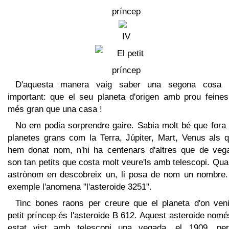
D'aquesta manera vaig saber una segona cosa 
important: que el seu planeta d'origen amb prou feines
més gran que una casa !
No em podia sorprendre gaire. Sabia molt bé que fora 
planetes grans com la Terra, Júpiter, Mart, Venus als q
hem donat nom, n'hi ha centenars d'altres que de veg
son tan petits que costa molt veure'ls amb telescopi. Qu
astrònom en descobreix un, li posa de nom un nombre.
exemple l'anomena "l'asteroide 3251".
Tinc bones raons per creure que el planeta d'on veni
petit príncep és l'asteroide B 612. Aquest asteroide nom
estat vist amb telescopi una vegada, el 1909, pe