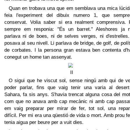
Quan en trobava una que em semblava una mica lúcida
feia l'experiment del dibuix numero 1, que sempr
conservat. Volia saber si era realment comprensiva. 
sempre em responia: "És un barret." Aleshores ja n
parlava ni de boes, ni de selves verges, ni d'estrelles
posava al seu nivell. Li parlava de bridge, de golf, de polít
de corbates. I la persona gran estava ben contenta d'h
conegut un home tan assenyat.
O sigui que he viscut sol, sense ningú amb qui de ver
poder parlar, fins que vaig tenir una varia al desert
Sahara, fa sis anys. S'havia trencat alguna cosa del mot
com que no anava amb cap mecànic ni amb cap passat
em vaig preparar per mirar de fer, tot sol, una repar
difícil. Per mi era una qüestió de vida o mort. Amb prou f
tenia aigua per beure per a vuit dies.