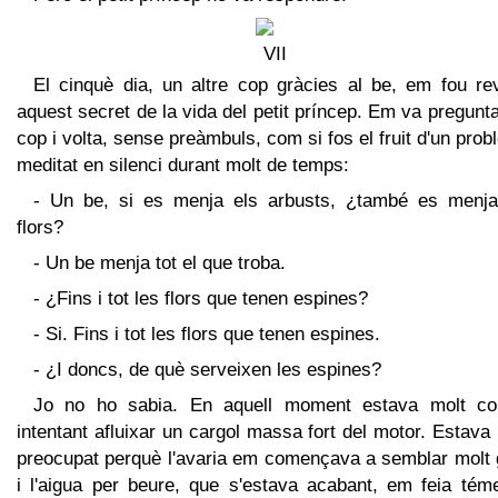
El cinquè dia, un altre cop gràcies al be, em fou rev
aquest secret de la vida del petit príncep. Em va pregunt
cop i volta, sense preàmbuls, com si fos el fruit d'un pro
meditat en silenci durant molt de temps:
- Un be, si es menja els arbusts, ¿també es menja
flors?
- Un be menja tot el que troba.
- ¿Fins i tot les flors que tenen espines?
- Si. Fins i tot les flors que tenen espines.
- ¿I doncs, de què serveixen les espines?
Jo no ho sabia. En aquell moment estava molt co
intentant afluixar un cargol massa fort del motor. Estava
preocupat perquè l'avaria em començava a semblar molt 
i l'aigua per beure, que s'estava acabant, em feia téme