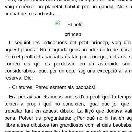
Vaig conèixer un planetat habitat per un gandul. No s'h
ocupat de tres arbusts i...
I, seguint les indicacions del petit príncep, vaig dib
aquest planeta. No m'agrada gens prendre un to de moral
Però el perill dels baobabs és tan poc conegut, i els risc
corrien els qui es perdessin en un asteroide són
considerables, que, per un cop, faig una excepció a la 
reserva. Dic:
- Criatures! Pareu esment als baobabs!
Era per avisar els meus amics d'un perill que fa temp
tenien a prop i que no coneixien, igual que jo, que 
treballar tant en aquest dibuix. La lliçó que donava val
pena. Potser us preguntareu: ¿Per què no hi ha en aq
llibre altres dibuixos tan grandiosos com el dels baobab