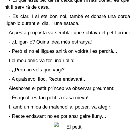
- El que està bé, de la caixa que m'has donat, és que
nit li servirà de casa.
- És clar. I si ets bon noi, també et donaré una cord
lligar-lo durant el dia. I una estaca.
Aquesta proposta va semblar que sobtava el petit prínc
- ¿Lligar-lo? Quina idea més estranya!
- Però si no el lligues anirà on voldrà i es perdrà...
I el meu amic va fer una rialla:
- ¿Però on vols que vagi?
- A qualsevol lloc. Recte endavant...
Aleshores el petit príncep va observar greument:
- És igual, és tan petit, a casa meva!
I, amb un mica de malencolia, potser, va afegir:
- Recte endavant no es pot anar gaire lluny...