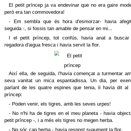
El petit príncep ja va endevinar que no era gaire mod
però era tan commovedora!
- Em sembla que és hora d'esmorzar- havia afegi
seguida -, si fossis tan amable de pensar en mi...
I el petit príncep, tot confús, havia anat a buscar
regadora d'aigua fresca i havia servit la flor.
Així ella, de seguida, l'havia començat a turmentar a
seva vanitat un mica espantadissa. Un dia, per exem
parlant de les quatre espines que tenia, li havia dit al 
príncep:
- Poden venir, els tigres, amb les seves urpes!
- No n'hi ha de tigres en el meu planeta - havia object
petit príncep -, i a més els tigres no megen herba.
- No sóc cap herba - havia respost suaument la flor.