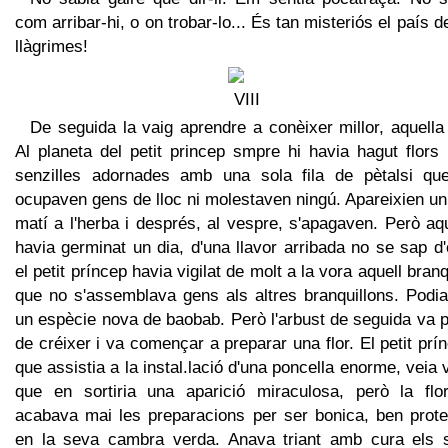
com arribar-hi, o on trobar-lo... És tan misteriós el país d
llàgrimes!
De seguida la vaig aprendre a conèixer millor, aquella 
Al planeta del petit princep smpre hi havia hagut flors
senzilles adornades amb una sola fila de pètalsi qu
ocupaven gens de lloc ni molestaven ningú. Apareixien u
matí a l'herba i després, al vespre, s'apagaven. Però aq
havia germinat un dia, d'una llavor arribada no se sap d'
el petit príncep havia vigilat de molt a la vora aquell branq
que no s'assemblava gens als altres branquillons. Podia
un espècie nova de baobab. Però l'arbust de seguida va 
de créixer i va començar a preparar una flor. El petit prí
que assistia a la instal.lació d'una poncella enorme, veia 
que en sortiria una aparició miraculosa, però la flo
acabava mai les preparacions per ser bonica, ben prote
en la seva cambra verda. Anava triant amb cura els 