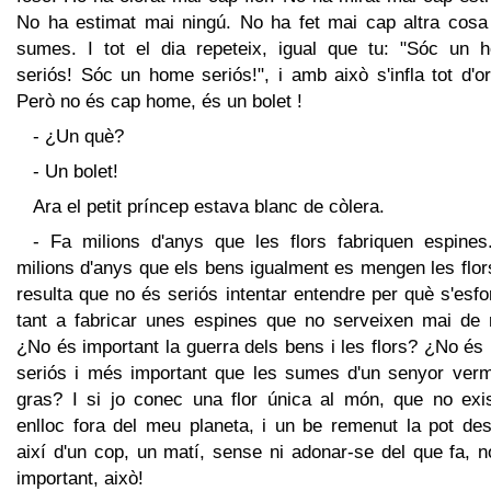
No ha estimat mai ningú. No ha fet mai cap altra cosa
sumes. I tot el dia repeteix, igual que tu: "Sóc un 
seriós! Sóc un home seriós!", i amb això s'infla tot d'or
Però no és cap home, és un bolet !
- ¿Un què?
- Un bolet!
Ara el petit príncep estava blanc de còlera.
- Fa milions d'anys que les flors fabriquen espines
milions d'anys que els bens igualment es mengen les flor
resulta que no és seriós intentar entendre per què s'esf
tant a fabricar unes espines que no serveixen mai de 
¿No és important la guerra dels bens i les flors? ¿No é
seriós i més important que les sumes d'un senyor verme
gras? I si jo conec una flor única al món, que no exis
enlloc fora del meu planeta, i un be remenut la pot des
així d'un cop, un matí, sense ni adonar-se del que fa, 
important, això!