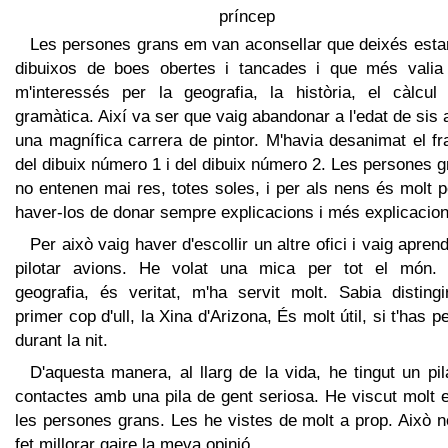
Les persones grans em van aconsellar que deixés estar
dibuixos de boes obertes i tancades i que més valia
m'interessés per la geografia, la història, el càlcul 
gramàtica. Així va ser que vaig abandonar a l'edat de sis
una magnífica carrera de pintor. M'havia desanimat el f
del dibuix número 1 i del dibuix número 2. Les persones 
no entenen mai res, totes soles, i per als nens és molt 
haver-los de donar sempre explicacions i més explicacion
Per això vaig haver d'escollir un altre ofici i vaig apren
pilotar avions. He volat una mica per tot el món. 
geografia, és veritat, m'ha servit molt. Sabia distingi
primer cop d'ull, la Xina d'Arizona, És molt útil, si t'has p
durant la nit.
D'aquesta manera, al llarg de la vida, he tingut un pi
contactes amb una pila de gent seriosa. He viscut molt 
les persones grans. Les he vistes de molt a prop. Això 
fet millorar gaire la meva opinió.