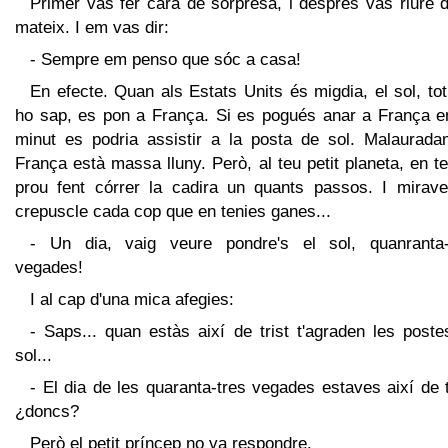
Primer vas fer cara de sorpresa, i després vas riure 
mateix. I em vas dir:
- Sempre em penso que sóc a casa!
En efecte. Quan als Estats Units és migdia, el sol, t
ho sap, es pon a França. Si es pogués anar a França e
minut es podria assistir a la posta de sol. Malaurada
França està massa lluny. Però, al teu petit planeta, en t
prou fent córrer la cadira un quants passos. I mirave
crepuscle cada cop que en tenies ganes...
- Un dia, vaig veure pondre's el sol, quanranta-
vegades!
I al cap d'una mica afegies:
- Saps... quan estàs així de trist t'agraden les post
sol...
- El dia de les quaranta-tres vegades estaves així de t
¿doncs?
Però el petit príncep no va respondre.