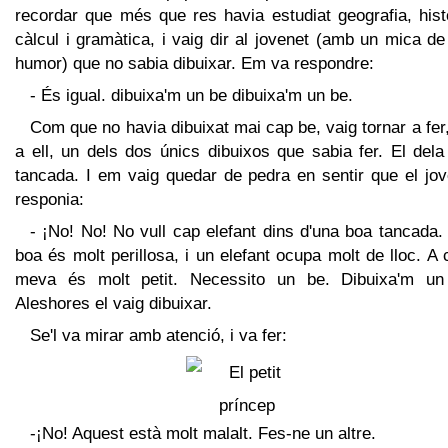
recordar que més que res havia estudiat geografia, hist
càlcul i gramàtica, i vaig dir al jovenet (amb un mica d
humor) que no sabia dibuixar. Em va respondre:
- És igual. dibuixa'm un be dibuixa'm un be.
Com que no havia dibuixat mai cap be, vaig tornar a fer
a ell, un dels dos únics dibuixos que sabia fer. El del
tancada. I em vaig quedar de pedra en sentir que el jov
responia:
- ¡No! No! No vull cap elefant dins d'una boa tancada
boa és molt perillosa, i un elefant ocupa molt de lloc. A
meva és molt petit. Necessito un be. Dibuixa'm un
Aleshores el vaig dibuixar.
Se'l va mirar amb atenció, i va fer:
-¡No! Aquest està molt malalt. Fes-ne un altre.