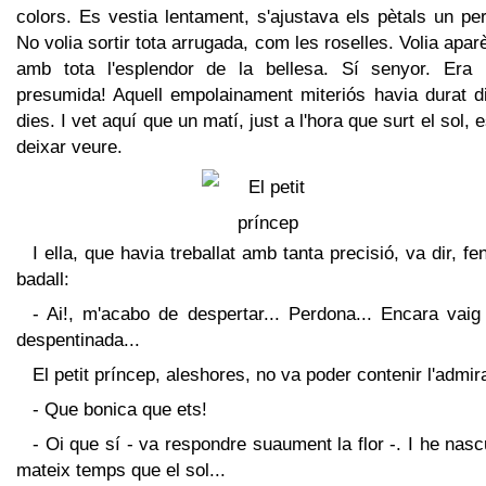
colors. Es vestia lentament, s'ajustava els pètals un pe
No volia sortir tota arrugada, com les roselles. Volia apar
amb tota l'esplendor de la bellesa. Sí senyor. Era 
presumida! Aquell empolainament miteriós havia durat di
dies. I vet aquí que un matí, just a l'hora que surt el sol, 
deixar veure.
I ella, que havia treballat amb tanta precisió, va dir, fe
badall:
- Ai!, m'acabo de despertar... Perdona... Encara vaig
despentinada...
El petit príncep, aleshores, no va poder contenir l'admir
- Que bonica que ets!
- Oi que sí - va respondre suaument la flor -. I he nasc
mateix temps que el sol...