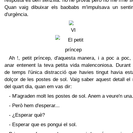
resposta és ben senzilla: ho he provat però no me n'he so
Quan vaig dibuixar els baobabs m'impulsava un senti
d'urgència.
Ah !, petit príncep, d'aquesta manera, i a poc a poc,
anar entenent la teva petita vida malenconiosa. Durant 
de temps l'única distracció que havies tingut havia est
dolçor de les postes de sol. Vaig saber aquest detall el
del quart dia, quan em vas dir:
- M'agraden molt les postes de sol. Anem a veure'n una.
- Però hem d'esperar...
- ¿Esperar què?
- Esperar que es pongui el sol.