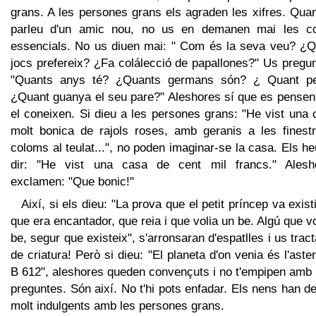
grans. A les persones grans els agraden les xifres. Qua
parleu d'un amic nou, no us en demanen mai les c
essencials. No us diuen mai: " Com és la seva veu? ¿Q
jocs prefereix? ¿Fa colálecció de papallones?" Us pregu
"Quants anys té? ¿Quants germans són? ¿ Quant p
¿Quant guanya el seu pare?" Aleshores sí que es pensen
el coneixen. Si dieu a les persones grans: "He vist una
molt bonica de rajols roses, amb geranis a les finestr
coloms al teulat...", no poden imaginar-se la casa. Els h
dir: "He vist una casa de cent mil francs." Alesh
exclamen: "Que bonic!"
Així, si els dieu: "La prova que el petit príncep va exist
que era encantador, que reia i que volia un be. Algú que v
be, segur que existeix", s'arronsaran d'espatlles i us trac
de criatura! Però si dieu: "El planeta d'on venia és l'aste
B 612", aleshores queden convençuts i no t'empipen amb
preguntes. Són així. No t'hi pots enfadar. Els nens han d
molt indulgents amb les persones grans.