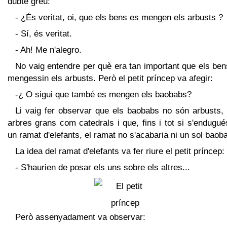
dubte greu:
- ¿És veritat, oi, que els bens es mengen els arbusts ?
- Sí, és veritat.
- Ah! Me n'alegro.
No vaig entendre per què era tan important que els be
mengessin els arbusts. Però el petit príncep va afegir:
-¿ O sigui que també es mengen els baobabs?
Li vaig fer observar que els baobabs no són arbusts, 
arbres grans com catedrals i que, fins i tot si s'endugué
un ramat d'elefants, el ramat no s'acabaria ni un sol baob
La idea del ramat d'elefants va fer riure el petit príncep:
- S'haurien de posar els uns sobre els altres...
Però assenyadament va observar: