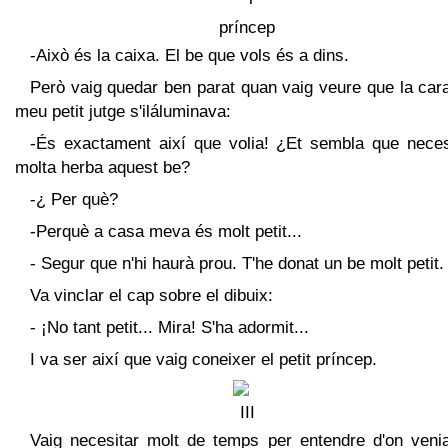
-Això és la caixa. El be que vols és a dins.
Però vaig quedar ben parat quan vaig veure que la car
meu petit jutge s'iláluminava:
-És exactament així que volia! ¿Et sembla que neces
molta herba aquest be?
-¿ Per què?
-Perquè a casa meva és molt petit...
- Segur que n'hi haurà prou. T'he donat un be molt petit.
Va vinclar el cap sobre el dibuix:
- ¡No tant petit... Mira! S'ha adormit...
I va ser així que vaig coneixer el petit príncep.
Vaig necesitar molt de temps per entendre d'on venia