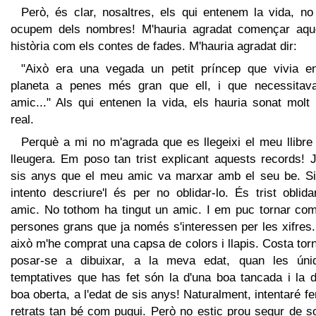
Però, és clar, nosaltres, els qui entenem la vida, no
ocupem dels nombres! M'hauria agradat començar aqu
història com els contes de fades. M'hauria agradat dir:
"Això era una vegada un petit príncep que vivia e
planeta a penes més gran que ell, i que necessitav
amic..." Als qui entenen la vida, els hauria sonat molt
real.
Perquè a mi no m'agrada que es llegeixi el meu llibre
lleugera. Em poso tan trist explicant aquests records! 
sis anys que el meu amic va marxar amb el seu be. Si
intento descriure'l és per no oblidar-lo. És trist oblid
amic. No tothom ha tingut un amic. I em puc tornar com
persones grans que ja només s'interessen per les xifres
això m'he comprat una capsa de colors i llapis. Costa tor
posar-se a dibuixar, a la meva edat, quan les úni
temptatives que has fet són la d'una boa tancada i la d
boa oberta, a l'edat de sis anys! Naturalment, intentaré fe
retrats tan bé com pugui. Però no estic prou segur de so