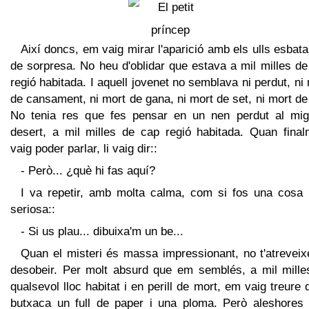
Així doncs, em vaig mirar l'aparició amb els ulls esbat
de sorpresa. No heu d'oblidar que estava a mil milles d
regió habitada. I aquell jovenet no semblava ni perdut, ni
de cansament, ni mort de gana, ni mort de set, ni mort de
No tenia res que fes pensar en un nen perdut al mig
desert, a mil milles de cap regió habitada. Quan final
vaig poder parlar, li vaig dir::
- Però... ¿què hi fas aquí?
I va repetir, amb molta calma, com si fos una cosa 
seriosa::
- Si us plau... dibuixa'm un be...
Quan el misteri és massa impressionant, no t'atreveix
desobeir. Per molt absurd que em semblés, a mil mille
qualsevol lloc habitat i en perill de mort, em vaig treure 
butxaca un full de paper i una ploma. Però aleshores 