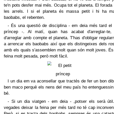
te'n pots desfer mai més. Ocupa tot el planeta. El forad
les arrels. I si el planeta és massa petit i hi ha m
baobabs, el rebenten.
- És una questió de disciplina - em deia més tard el 
príncep -. Al matí, quan has acabat d'arreglar-te,
d'arreglar amb compte el planeta. T'has d'obligar regula
a arrencar els baobabs així que els distingeixes dels ro
amb els quals s'assemblen molt quan són molt joves. És
feina molt pesada, però molt fàcil.
I un dia em va aconsellar que tractés de fer un bon dib
ben maco perquè els nens del meu país ho entenguessin
bé.
- Si un dia viatgen - em deia - ,potser els serà útil
vegades deixar la feina per més tard no té cap inconven
Però, si es tracta dels baobabs, sempres és una catastr