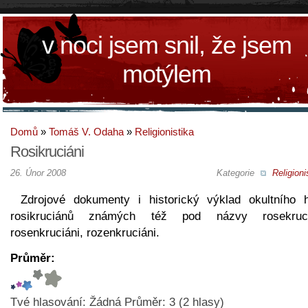
v noci jsem snil, že jsem
motýlem
Domů
»
Tomáš V. Odaha
»
Religionistika
Rosikruciáni
26. Únor 2008
Kategorie
Religioni
Zdrojové dokumenty i historický výklad okultního h
rosikruciánů známých též pod názvy rosekruci
rosenkruciáni, rozenkruciáni.
Průměr:
Tvé hlasování:
Žádná
Průměr:
3
(
2
hlasy)