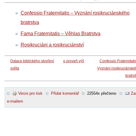
Confessio Fraternitatis – Vyznání rosikruciánského
bratrstva
Fama Fraternitatis – Věhlas Bratrstva
Rosikruciáni a rosikruciánství
Datace biblického stvoření
o úroveň výš
Confessio Fraternitati
světa
Vyznání rosikruciánsk
bratrs
Verze pro tisk
Přidat komentář
22554x přečteno
Za
e-mailem