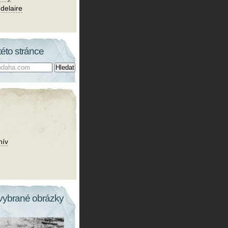
delaire
této stránce
hív
vybrané obrázky