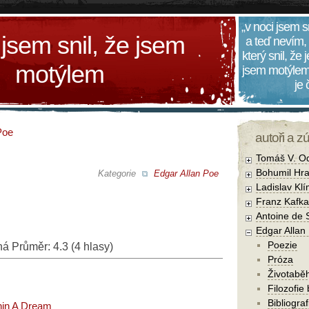
„v noci jsem s
 jsem snil, že jsem
a teď nevím,
který snil, že
motýlem
jsem motýlem
je
Poe
autoři a z
Tomáš V. O
Bohumil Hra
Kategorie
Edgar Allan Poe
Ladislav Kl
Franz Kafka
Antoine de 
Edgar Allan
Poezie
ná
Průměr:
4.3
(
4
hlasy)
Próza
Životabě
Filozofie
Bibliogra
hin A Dream