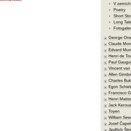
V zemích
Poetry
Short Sto
Long Tal
Fotogaler
George Orw
Claude Mon
Edvard Mun
Henri de To
Paul Gaugu
Vincent va
Allen Ginsb
Charles Buk
Egon Schiel
Francisco 
Henri Matis
Jack Kerou
Toyen
William Sew
Josef Čape
Jindřich Štý