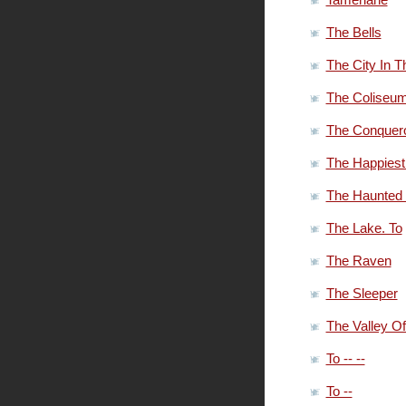
The Bells
The City In 
The Coliseu
The Conquer
The Happiest
The Haunted
The Lake. To
The Raven
The Sleeper
The Valley Of
To -- --
To --