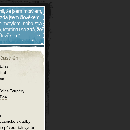
nil, že jsem motýlem,
 zda jsem člověkem,
 je motýlem, nebo zda
, kterému se zdá, že
 člověkem“
účastnění
daha
bal
íma
Saint-Exupéry
 Poe
h
 básnické skladby
fie původních vydání