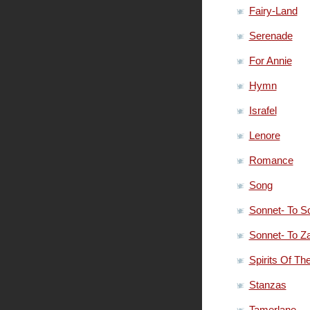
Fairy-Land
Serenade
For Annie
Hymn
Israfel
Lenore
Romance
Song
Sonnet- To S
Sonnet- To Z
Spirits Of Th
Stanzas
Tamerlane