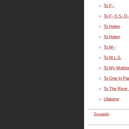
To F--
To F--S S. O
To Helen
To Helen
To M--
To M.L.S.
To My Mothe
To One In Pa
To The River 
Ulalume
Životaběh