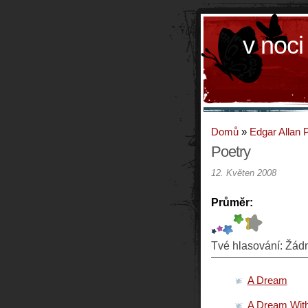
v noci
Domů
»
Edgar Allan 
Poetry
12. Květen 2008
Průměr:
Tvé hlasování:
Žád
A Dream
A Dream Wit