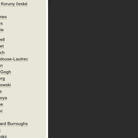
 Koruny české
ries
es
ie
ell
et
ch
ulouse-Lautrec
in
n Gogh
erg
owski
e
Goya
se
ac
ard Burroughs
k
rský