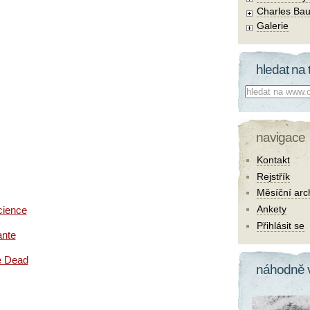
Charles Bau
Galerie
hledat na 
Co hledat:
navigace
Kontakt
Rejstřík
Měsíční arc
Ankety
cience
Přihlásit se
ante
e Dead
náhodně 