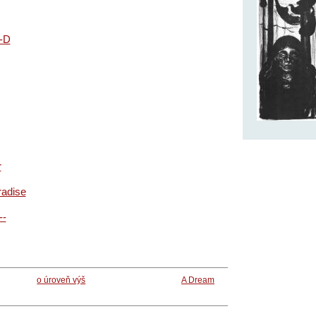
--D
r
radise
--
o úroveň výš
A Dream