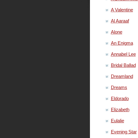
A Valentine
Al Aaraaf
Alone
An Enigma
Annabel Lee
Bridal Ballad
Dreamland
Dreams
Eldorado
Elizabeth
Eulalie
Evening Star