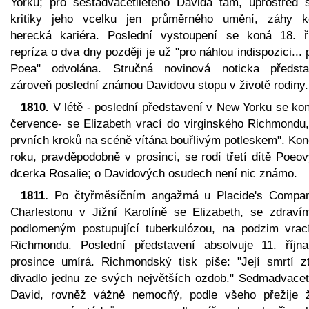
Yorku; pro šestadvacetiletého Davida tam, uprostřed sí
kritiky jeho vcelku jen průměrného umění, záhy k
herecká kariéra. Poslední vystoupení se koná 18. ří
repríza o dva dny později je už "pro náhlou indispozici...
Poea" odvolána. Stručná novinová noticka předsta
zároveň poslední známou Davidovu stopu v životě rodiny.
1810.
V létě - poslední představení v New Yorku se kon
července- se Elizabeth vrací do virginského Richmondu,
prvních kroků na scéně vítána bouřlivým potleskem". Ko
roku, pravděpodobně v prosinci, se rodí třetí dítě Poeo
dcerka Rosalie; o Davidových osudech není nic známo.
1811.
Po čtyřměsíčním angažmá u Placide's Compa
Charlestonu v Jižní Karolíně se Elizabeth, se zdravím
podlomeným postupující tuberkulózou, na podzim vrac
Richmondu. Poslední představení absolvuje 11. října
prosince umírá. Richmondský tisk píše: "Její smrtí zt
divadlo jednu ze svých největších ozdob." Sedmadvaceti
David, rovněž vážně nemocňý, podle všeho přežije 