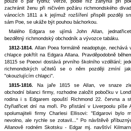
pouze o pár týdnů; verze, podle níž zahynul při po
zachránit ženu při ničivém požáru richmondského divad
vánocích 1811 a k jejímuž rozšíření přispěl později sn
sám Poe, se ukáže být pouhou báchorkou.
Malého Edgara se ujímá John Allan, jednatřiceti
bezdětný richmondský obchodník a vývozce tabáku.
1812-1814.
Allan Poea formálně neadoptuje, nechává 
chlapce pokřtít na Edgara Allana. Pravděpodobně během
18115 se Poeovi dostává prvního školního vzdělání; jed
richmondských učitelů se o něm později zmíní ja
"okouzlujícím chlapci".
1815-1816.
Na jaře 1815 se Allan, ve snaze zle
obchodní bilanci firmy, rozhodne založit pobočku v Lond
rodina i s Edgarem opouští Richmond 22. června a st
čtyřiatřicet dní na moři. Po přistání v Liverpoolu píše 
spolumajiteli firmy Charlesi Ellisovi: "Edgarovi bylo m
nevolno, ale rychle se zotavil..." Po návštěvě příbuzný
Allanově rodném Skotsku - Edgar mj. navštíví Kilmarn