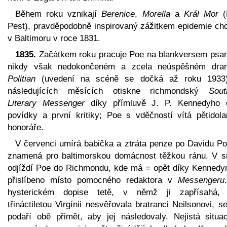
Během roku vznikají
Berenice
,
Morella
a
Král Mor
(
Pest), pravděpodobně inspirovaný zážitkem epidemie cho
v Baltimoru v roce 1831.
1835.
Začátkem roku pracuje Poe na blankversem psa
nikdy však nedokončeném a zcela neúspěšném dra
Politian
(uvedení na scéně se dočká až roku 1933
následujících měsících otiskne richmondský
Sout
Literary Messenger
díky přímluvě J. P. Kennedyho č
povídky a první kritiky; Poe s vděčností vítá pětidola
honoráře.
V červenci umírá babička a ztráta penze po Davidu Po
znamená pro baltimorskou domácnost těžkou ránu. V s
odjíždí Poe do Richmondu, kde má = opět díky Kennedy
přislíbeno místo pomocného redaktora v
Messengeru
hysterickém dopise tetě, v němž ji zapřísahá,
třináctiletou Virgínii nesvěřovala bratranci Neilsonovi, 
podaří obě přimět, aby jej následovaly. Nejistá situa