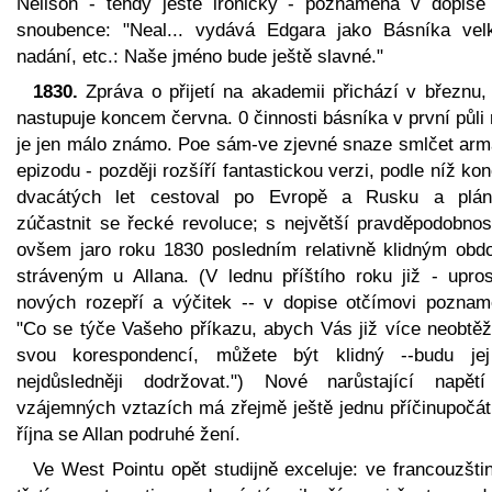
Neilson - tehdy ještě ironicky - poznamená v dopise
snoubence: "Neal... vydává Edgara jako Básníka vel
nadání, etc.: Naše jméno bude ještě slavné."
1830.
Zpráva o přijetí na akademii přichází v březnu,
nastupuje koncem června. 0 činnosti básníka v první půli
je jen málo známo. Poe sám-ve zjevné snaze smlčet arm
epizodu - později rozšíří fantastickou verzi, podle níž k
dvacátých let cestoval po Evropě a Rusku a plán
zúčastnit se řecké revoluce; s největší pravděpodobnost
ovšem jaro roku 1830 posledním relativně klidným obd
stráveným u Allana. (V lednu příštího roku již - upros
nových rozepří a výčitek -- v dopise otčímovi poznam
"Co se týče Vašeho příkazu, abych Vás již více neobtěž
svou korespondencí, můžete být klidný --budu je
nejdůsledněji dodržovat.") Nové narůstající napět
vzájemných vztazích má zřejmě ještě jednu příčinupočá
října se Allan podruhé žení.
Ve West Pointu opět studijně exceluje: ve francouzšti