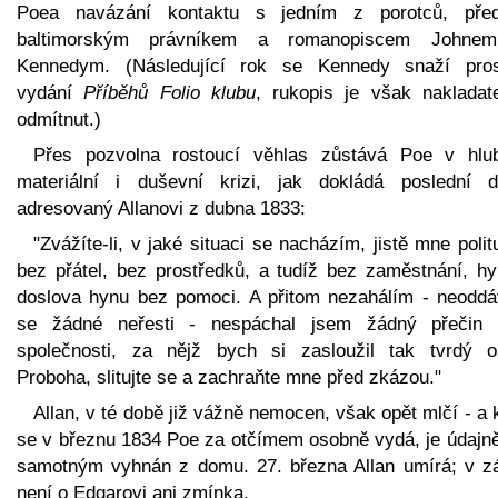
Poea navázání kontaktu s jedním z porotců, pře
baltimorským právníkem a romanopiscem Johne
Kennedym. (Následující rok se Kennedy snaží pros
vydání
Příběhů Folio klubu
, rukopis je však nakladat
odmítnut.)
Přes pozvolna rostoucí věhlas zůstává Poe v hlu
materiální i duševní krizi, jak dokládá poslední d
adresovaný Allanovi z dubna 1833:
"Zvážíte-li, v jaké situaci se nacházím, jistě mne polit
bez přátel, bez prostředků, a tudíž bez zaměstnání, hy
doslova hynu bez pomoci. A přitom nezahálím - neodd
se žádné neřesti - nespáchal jsem žádný přečin 
společnosti, za nějž bych si zasloužil tak tvrdý o
Proboha, slitujte se a zachraňte mne před zkázou."
Allan, v té době již vážně nemocen, však opět mlčí - a
se v březnu 1834 Poe za otčímem osobně vydá, je údajně
samotným vyhnán z domu. 27. března Allan umírá; v zá
není o Edgarovi ani zmínka.