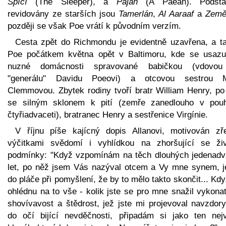
Spící
(The Sleeper), a
Paján
(A Paean). Podstat
revidovány ze starších jsou
Tamerlán
,
Al Aaraaf
a
Země
později se však Poe vrátí k původním verzím.
Cesta zpět do Richmondu je evidentně uzavřena, a ta
Poe počátkem května opět v Baltimoru, kde se usazu
nuzné domácnosti spravované babičkou (vdovo
"generálu" Davidu Poeovi) a otcovou sestrou M
Clemmovou. Zbytek rodiny tvoří bratr William Henry, po 
se silným sklonem k pití (zemře zanedlouho v pou
čtyřiadvaceti), bratranec Henry a sestřenice Virgínie.
V říjnu píše kajícný dopis Allanovi, motivován zř
výčitkami svědomí i vyhlídkou na zhoršující se živ
podmínky: "Když vzpomínám na těch dlouhých jedenadv
let, po něž jsem Vás nazýval otcem a Vy mne synem, j
do pláče při pomyšlení, že by to mělo takto skončit... Kd
ohlédnu na to vše - kolik jste se pro mne snažil vykona
shovívavost a štědrost, jež jste mi projevoval navzdor
do očí bijící nevděčnosti, připadám si jako ten nejv