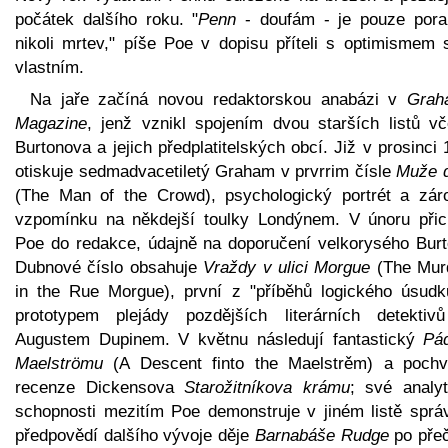
počátek dalšího roku. "
Penn
- doufám - je pouze pora
nikoli mrtev," píše Poe v dopisu příteli s optimismem 
vlastním.
Na jaře začíná novou redaktorskou anabázi v
Grah
Magazine
, jenž vznikl spojením dvou starších listů vč
Burtonova a jejich předplatitelských obcí. Již v prosinci
otiskuje sedmadvacetiletý Graham v prvrrim čísle
Muže 
(The Man of the Crowd), psychologický portrét a zár
vzpomínku na někdejší toulky Londýnem. V únoru přic
Poe do redakce, údajně na doporučení velkorysého Burt
Dubnové číslo obsahuje
Vraždy v ulici Morgue
(The Mur
in the Rue Morgue), první z "příběhů logického úsudk
prototypem plejády pozdějších literárních detektiv
Augustem Dupinem. V květnu následují fantastický
Pá
Maelströmu
(A Descent finto the Maelstrěm) a pochv
recenze Dickensova
Starožitníkova krámu
; své analyt
schopnosti mezitím Poe demonstruje v jiném listě sprá
předpovědí dalšího vývoje děje
Barnabáše Rudge
po přeč