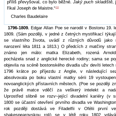
příliš převyšoval, co bylo běžné.
Jaký puch skladiště
, 
říkal Joseph de Maistre.“
[1]
Charles Baudelaire
1796-1809.
Edgar Allan Poe se narodil v Bostonu 19. l
1809. (Sám později, v jedné z četných mystifikací týkaj
se vlastního života, uvádí z různých důvodů jako 
narození léta 1811 a 1813.) O předcích z matčiny stran
známo jen málo: matka Elizabeth, rozená Arnold
pocházela snad z anglické herecké rodiny; sama se po
objevila na scéně bostonského divadla užv devíti letech
1796 krátce po příjezdu z Anglie, v následující se
absolvovala po boku vlastní matky sérii 19 vystoupen
novoanglických přístavních městech. (Poe se později zm
že právě matce vděčí za veškerý intelekt a nadá
Uprostřed slibně se rozv~jející divadelní kariéry (v s
1800 se účastní otevření prvního divadla ve Washington
rok později dostává ve Filadelfii v Ofélii první ve
shakespearovskou roli) se v létě roku 1802 vdáv