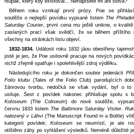
hlupák, který kdy existoval... Nenapíšete mi ani slova?"
Během roku vznikají první prózy. Poe se přihlás
soutěže o nejlepší povídku vypsané listem
The Philadel
Saturday Courier
, první cena mu ještě unikne, o kvalitě
zaslaných prací však svědčí, že se během příštího 
všechny na stránkách listu objeví.
1832-1834.
Události roku 1832 jáou obestřeny tajemst
jisté je jen, že Poe usilovně pracuje na nových povídká
nichž zřejmě spatřuje i spolehlivější zdroj výdělku.
Následujícího roku je dokončen soubor jedenácti
Pří
Folio klubu
(Tales of the Folio Club) parodujících dob
žánrovou tvorbu, nedočká se však vydání, byf o to
usiluje. Šest z povídek nakonec přihlašuje spolu s b
Koloseum
(The Coliseum) do nové soutěže, vypsa
červnu 1833 listem
The Baltimore Saturday Visiter
.
Ruk
nalezený v Láhvi
(The Manuscript Found in a Bottle) vítě
kategorii povídek;
Koloseum
se neumístí, je ale ro
otištěno záhy po vyhlášení výsledků. Neméně důležité je