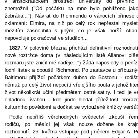
v aristokratickém prostředí univerzity od prvního
znemožnil ("Od počátku na mne bylo pohlíženo jak
žebráka..."). Návrat do Richmondu o vánocích přinese d
zklamání: Elmira, na niž po celý rok nepřestal myslet
mezitím zasnoubila s jiným, co je však horší: Alla
nepovoluje pokračovat ve studiích...
1827.
V polovině března přichází definitivní rozhodnut
nové roztržce doma (v následujícím listě Allanovi píše
rozmaru jste zničil mé naděje...") žádá naposledy o pení
lodní lístek a opouští Richmond. Po zastávce u příbuzný
Baltimoru přijíždí počátkem dubna do Bostonu - rodišt
němuž po celý život nepocítí vřelejšího pouta a jehož lite
život několikrát učiní předmětem ostré satiry. I ted' je 
chladnou úvahou - kde jinde hledat příležitost prorazi
kulturního povědomí a dočkat se vytoužené knížky veršů
Podle nepříliš věrohodných svědectví zkouší řem
rodičů, po měsíci jej však nouze dožene ke kraj
rozhodnutí: 26. května vstupuje pod jménem Edgar A. Pe