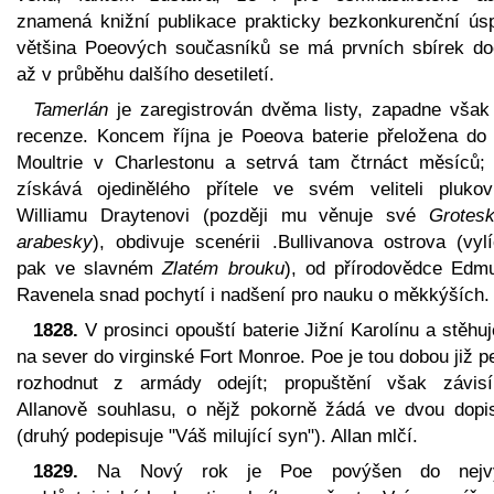
znamená knižní publikace prakticky bezkonkurenční ús
většina Poeových současníků se má prvních sbírek do
až v průběhu dalšího desetiletí.
Tamerlán
je zaregistrován dvěma listy, zapadne však
recenze. Koncem října je Poeova baterie přeložena do 
Moultrie v Charlestonu a setrvá tam čtrnáct měsíců;
získává ojedinělého přítele ve svém veliteli plukov
Williamu Draytenovi (později mu věnuje své
Grotes
arabesky
), obdivuje scenérii .Bullivanova ostrova (vylí
pak ve slavném
Zlatém brouku
), od přírodovědce Edm
Ravenela snad pochytí i nadšení pro nauku o měkkýších.
1828.
V prosinci opouští baterie Jižní Karolínu a stěhu
na sever do virginské Fort Monroe. Poe je tou dobou již 
rozhodnut z armády odejít; propuštění však závis
Allanově souhlasu, o nějž pokorně žádá ve dvou dopi
(druhý podepisuje "Váš milující syn"). Allan mlčí.
1829.
Na Nový rok je Poe povýšen do nejvy