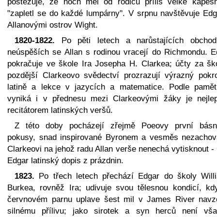
postěžuje, že hoch měl od rodičů příliš velké kapes
"zapletl se do každé lumpárny". V srpnu navštěvuje Edg
Allanovými ostrov Wight.
1820-1822.
Po pěti letech a narůstajících obchod
neúspěších se Allan s rodinou vracejí do Richmondu. E
pokračuje ve škole Ira Josepha H. Clarkea; účty za ško
pozdější Clarkeovo svědectví prozrazují výrazný pokr
latině a lekce v jazycích a matematice. Podle pamět
vyniká i v přednesu mezi Clarkeovými žáky je nejle
recitátorem latinských veršů.
Z této doby pocházejí zřejmě Poeovy první básn
pokusy, snad inspirované Byronem a vesměs nezachov
Clarkeovi na jehož radu Allan verše nenechá vytisknout -
Edgar latinský dopis z prázdnin.
1823.
Po třech letech přechází Edgar do školy Will
Burkea, rovněž Ira; udivuje svou tělesnou kondicí, kd
červnovém parnu uplave šest mil v James River navz
silnému přílivu; jako sirotek a syn herců není vš