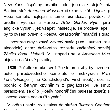
New York, úspěchy prvního roku jsou ale stejně miz
Baltimorské
American Museum
otiskne v září
Ligeiu
, 
Poea samého nejlepší z téměř osmdesáti povídek. J
předtím vychází u Harpera
Artur Gordon Pym
; pirá
anglické vydání, jež vzápětí následuje, se prodává lépe,
by to ovšem ovlivnilo Poeovu katastrofální finanční situaci
Uprostřed bídy vzniká
Zakletý palác
(The Haunted Pala
alegorický obraz duševního rozpadu začleněný pozděj
Zániku domu Usherů
. V listopadu se v
American Mu
objevují další dvě povídky.
1839.
Počátkem roku svolí Poe k tomu, aby byl uveden 
autor přírodovědného kompilátu o měkkýších
Přír
konchyliologa
(The Conchologist's First Book), což z
podnět k četným obviněním z plagiátorství. Je smu
paradoxem, že dílo (Poeův honorář činí padesát dolarů) 
Poeova života dočká tří vydání.
V květnu nabízí svůj talent do služeb
Burton's Gentlem