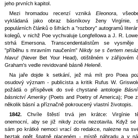
jeho prvních kapitol.
Mezi hromadou recenzí vzniká
Eleonora
, všeob
vykládaná jako obraz básníkovy ženy Virgínie, s
populárních článků o šifrách a "rozbory" autogramů literá
kolegů, v nichž Poe vychvaluje Longfellowa a J. R. Lowe
strhá Emersona. Transcendentalistům se vysměje
"příběhu s mravním naučením"
Nikdy se s čertem nesáz
hlavu!
(Never Bet Your Head), otištěném v zářijovém č
Graham's vedle revidované básně
Heleně
.
Na jaře dojde k setkání, jež má mít pro Poea poz
osudový význam - publicista a kritik Rufus W. Griswold
požádá o příspěvek do své chystané antologie
Básní
básnictví Ameriky
(Poets and Poetry of America); Poe z
několik básní a příznačně pokroucený vlastní životopis.
1842.
Chvíle štěstí trvá jen krátce: Virgínie t
onemocní, aby se již nikdy zcela nezotavila. Když se
sám po krátké nemoci vrací do redakce, nalezne na sv
beztak opět špatně placeném - místě náhradu a v ná