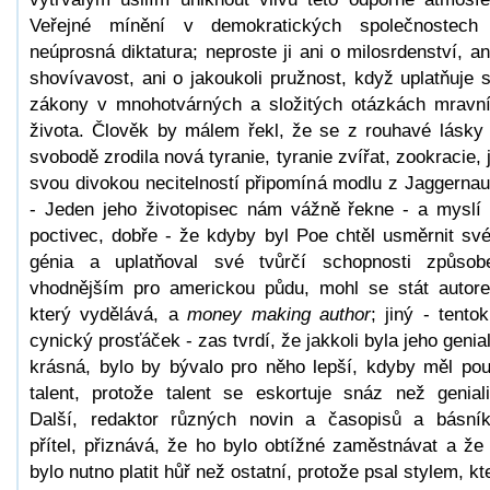
Veřejné mínění v demokratických společnostech
neúprosná diktatura; neproste ji ani o milosrdenství, an
shovívavost, ani o jakoukoli pružnost, když uplatňuje 
zákony v mnohotvárných a složitých otázkách mravn
života. Člověk by málem řekl, že se z rouhavé lásky
svobodě zrodila nová tyranie, tyranie zvířat, zookracie, 
svou divokou necitelností připomíná modlu z Jaggernau
- Jeden jeho životopisec nám vážně řekne - a myslí 
poctivec, dobře - že kdyby byl Poe chtěl usměrnit sv
génia a uplatňoval své tvůrčí schopnosti způso
vhodnějším pro americkou půdu, mohl se stát autor
který vydělává, a
money making author
; jiný - tentok
cynický prosťáček - zas tvrdí, že jakkoli byla jeho genial
krásná, bylo by bývalo pro něho lepší, kdyby měl po
talent, protože talent se eskortuje snáz než geniali
Další, redaktor různých novin a časopisů a básní
přítel, přiznává, že ho bylo obtížné zaměstnávat a že
bylo nutno platit hůř než ostatní, protože psal stylem, kt