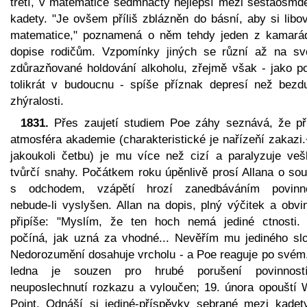
třetí, v matematice sedmnáctý nejlepší mezi šestaosmde
kadety. "Je ovšem příliš zblázněn do básní, aby si libo
matematice," poznamená o něm tehdy jeden z kamará
dopise rodičům. Vzpomínky jiných se různí až na sv
zdůrazňované holdování alkoholu, zřejmě však - jako p
tolikrát v budoucnu - spíše příznak depresí než bezd
zhýralosti.
1831.
Přes zaujetí studiem Poe záhy seznává, že př
atmosféra akademie (charakteristické je nařízeňí zakazi.
jakoukoli četbu) je mu více než cizí a paralyzuje veš
tvůrčí snahy. Počátkem roku úpěnlivě prosí Allana o sou
s odchodem, vzápětí hrozí zanedbáváním povinno
nebude-li vyslyšen. Allan na dopis, plný výčitek a obvi
připíše: "Myslím, že ten hoch nemá jediné ctnosti. 
počíná, jak uzná za vhodné... Nevěřím mu jediného slo
Nedorozumění dosahuje vrcholu - a Poe reaguje po svém.
ledna je souzen pro hrubé porušení povinnos
neuposlechnutí rozkazu a vyloučen; 19. února opouští 
Point. Odnáší si jediné-příspěvky sebrané mezi kadet