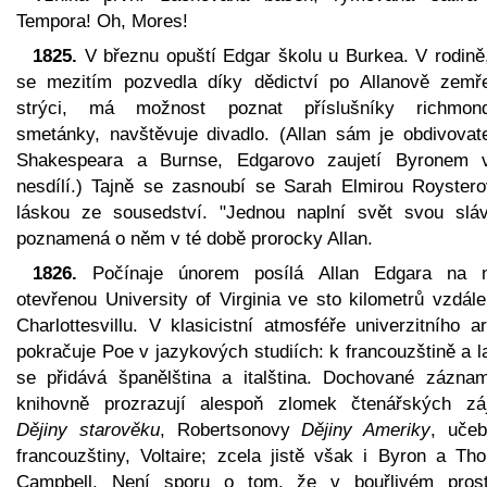
Tempora! Oh, Mores!
1825.
V březnu opuští Edgar školu u Burkea. V rodině,
se mezitím pozvedla díky dědictví po Allanově zemř
strýci, má možnost poznat příslušníky richmon
smetánky, navštěvuje divadlo. (Allan sám je obdivovat
Shakespeara a Burnse, Edgarovo zaujetí Byronem 
nesdílí.) Tajně se zasnoubí se Sarah Elmirou Roystero
láskou ze sousedství. "Jednou naplní svět svou sláv
poznamená o něm v té době prorocky Allan.
1826.
Počínaje únorem posílá Allan Edgara na 
otevřenou University of Virginia ve sto kilometrů vzdál
Charlottesvillu. V klasicistní atmosféře univerzitního a
pokračuje Poe v jazykových studiích: k francouzštině a l
se přidává španělština a italština. Dochované zázna
knihovně prozrazují alespoň zlomek čtenářských zá
Dějiny starověku
, Robertsonovy
Dějiny Ameriky
, učeb
francouzštiny, Voltaire; zcela jistě však i Byron a Th
Campbell. Není sporu o tom, že v bouřlivém prost