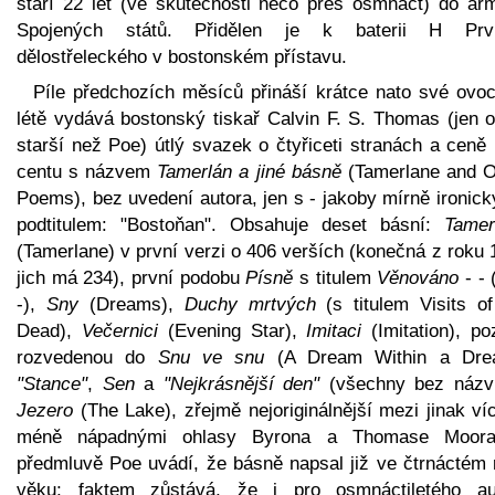
stáří 22 let (ve skutečnosti něco přes osmnáct) do ar
Spojených států. Přidělen je k baterii H Prv
dělostřeleckého v bostonském přístavu.
Píle předchozích měsíců přináší krátce nato své ovoc
létě vydává bostonský tiskař Calvin F. S. Thomas (jen o
starší než Poe) útlý svazek o čtyřiceti stranách a ceně
centu s názvem
Tamerlán a jiné básně
(Tamerlane and O
Poems), bez uvedení autora, jen s - jakoby mírně ironic
podtitulem: "Bostoňan". Obsahuje deset básní:
Tamer
(Tamerlane) v první verzi o 406 verších (konečná z roku
jich má 234), první podobu
Písně
s titulem
Věnováno
- - 
-),
Sny
(Dreams),
Duchy mrtvých
(s titulem Visits of
Dead),
Večernici
(Evening Star),
Imitaci
(Imitation), po
rozvedenou do
Snu ve snu
(A Dream Within a Dre
"Stance"
,
Sen
a
"Nejkrásnější den"
(všechny bez názv
Jezero
(The Lake), zřejmě nejoriginálnější mezi jinak ví
méně nápadnými ohlasy Byrona a Thomase Moor
předmluvě Poe uvádí, že básně napsal již ve čtrnáctém 
věku; faktem zůstává, že i pro osmnáctiletého au