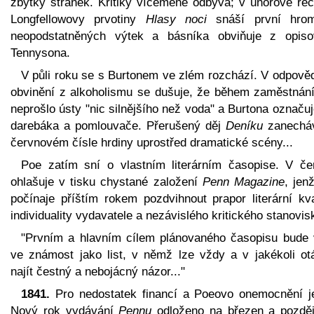
zbytky střánek. Kritiky víceméně odbývá; v únorové rec
Longfellowovy prvotiny
Hlasy noci
snáší první hro
neopodstatněných výtek a básníka obviňuje z opiso
Tennysona.
V půli roku se s Burtonem ve zlém rozchází. V odpověd
obvinění z alkoholismu se dušuje, že během zaměstnán
neprošlo ústy "nic silnějšího než voda" a Burtona označu
darebáka a pomlouvače. Přerušený děj
Deníku
zanechá
červnovém čísle hrdiny uprostřed dramatické scény...
Poe zatím sní o vlastním literárním časopise. V če
ohlašuje v tisku chystané založení
Penn Magazine
, jen
počínaje příštím rokem pozdvihnout prapor literární kva
individuality vydavatele a nezávislého kritického stanovis
"Prvním a hlavním cílem plánovaného časopisu bude v
ve známost jako list, v němž lze vždy a v jakékoli ot
najít čestný a nebojácný názor..."
1841.
Pro nedostatek financí a Poeovo onemocnění j
Nový rok vydávání
Pennu
odloženo na březen a pozděj