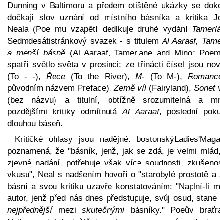
Dunning v Baltimoru a předem otištěné ukázky se dok
dočkají slov uznání od místního básníka a kritika J
Neala (Poe mu vzápětí dedikuje druhé vydání
Tamerl
Sedmdesátistránkový svazek - s titulem
Al Aaraaf, Tame
a menší básně
(Al Aaraaf, Tamerlane and Minor Poem
spatří světlo světa v prosinci; ze třinácti čísel jsou n
(To - -),
Řece
(To the River),
M-
(To M-),
Romanc
původním názvem Preface),
Země víl
(Fairyland),
Sonet 
(bez názvu) a titulní, obtížně srozumitelná a m
pozdějšími kritiky odmítnutá
Al Aaraaf
, poslední pok
dlouhou báseň.
Kritičké ohlasy jsou nadějné: bostonskýLadies'Maga
poznamená, že "básník, jenž, jak se zdá, je velmi mlád
zjevné nadání, potřebuje však více soudnosti, zkušenos
vkusu", Neal s nadšením hovoří o "starobylé prostotě a 
básní a svou kritiku uzavře konstatováním: "Naplní-li m
autor, jenž před nás dnes předstupuje, svůj osud, stane
nejpřednější
mezi
skutečnými
básníky." Poeův braťr