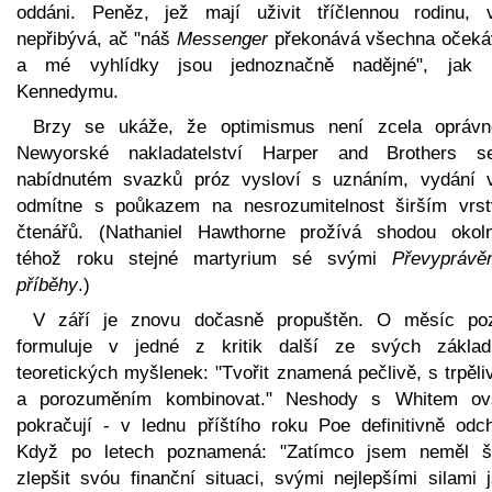
oddáni. Peněz, jež mají uživit tříčlennou rodinu, 
nepřibývá, ač "náš
Messenger
překonává všechna očeká
a mé vyhlídky jsou jednoznačně nadějné", jak 
Kennedymu.
Brzy se ukáže, že optimismus není zcela oprávn
Newyorské nakladatelství Harper and Brothers 
nabídnutém svazků próz vysloví s uznáním, vydání 
odmítne s poůkazem na nesrozumitelnost širším vrs
čtenářů. (Nathaniel Hawthorne prožívá shodou okoln
téhož roku stejné martyrium sé svými
Převyprávě
příběhy
.)
V září je znovu dočasně propuštěn. O měsíc poz
formuluje v jedné z kritik další ze svých základ
teoretických myšlenek: "Tvořit znamená pečlivě, s trpěli
a porozuměním kombinovat." Neshody s Whitem o
pokračují - v lednu příštího roku Poe definitivně odch
Když po letech poznamená: "Zatímco jsem neměl š
zlepšit svóu finanční situaci, svými nejlepšími silami 