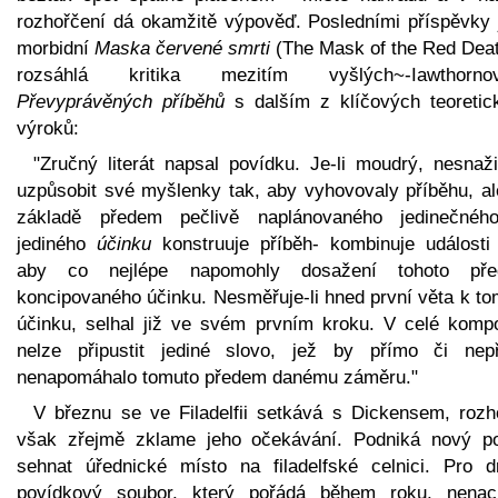
rozhořčení dá okamžitě výpověď. Posledními příspěvky 
morbidní
Maska červené smrti
(The Mask of the Red Deat
rozsáhlá kritika mezitím vyšlých~-Iawthorno
Převyprávěných příběhů
s dalším z klíčových teoretic
výroků:
"Zručný literát napsal povídku. Je-li moudrý, nesnaži
uzpůsobit své myšlenky tak, aby vyhovovaly příběhu, al
základě předem pečlivě naplánovaného jedinečnéh
jediného
účinku
konstruuje příběh- kombinuje události 
aby co nejlépe napomohly dosažení tohoto př
koncipovaného účinku. Nesměřuje-li hned první věta k to
účinku, selhal již ve svém prvním kroku. V celé kompo
nelze připustit jediné slovo, jež by přímo či nep
nenapomáhalo tomuto předem danému záměru."
V březnu se ve Filadelfii setkává s Dickensem, rozh
však zřejmě zklame jeho očekávání. Podniká nový p
sehnat úřednické místo na filadelfské celnici. Pro d
povídkový soubor, který pořádá během roku, nenac