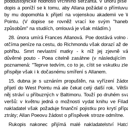
poddůstojnické hodnosti vrchního seržanta. V únoru píše 
dopis a poníží se k tomu, aby Allana požádal o přímluvu
by mu dopomohla k přijetí na vojenskou akademii ve 
Pointu. (V dopise se rovněž vrací ke svým "hane
způsobům" na studiích, omlouvá je však mládím.)
28. února umírá Frances Allanová. Poe dostává volno 
otčíma peníze na cestu, do Richmondu však dorazí až de
pohřbu. Smrt nevlastní matky - k níž jej zjevně vá
důvěrné pouto - Poea citelně zasáhne (v následujícím l
poznamená: "Teprve tedvím, co to je, cítit se vskutku zle.
přispěje však i k dočasnému smíření s Allanem.
15. dubna je s uznáním propuštěn, na vyřízení žádos
přijetí do West Pointu má ale čekat celý další rok. Větš
něj stráví u příbuzných v Baltimoru. Touží po druhém sv
veršů: v květnu jedná o možnosti vydat knihu ve Filadel
nakladatel však požaduje finanční pojistku pro krytí pří
ztráty; Allan Poeovu žádost o příspěvek stroze odmítne.
Rukopis nakonec přijímá malé nakladatelství Hat