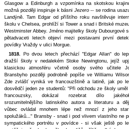
Glasgow a Edinburgh a vzpomínka na skotskou krajinu
možná později inspiruje k básni
Jezero
-- se rodina usazu
Landýně. Tam Edgar od příštího roku navštěvuje intern
školu v Chelsea, prohlíží si Tower a snad i Britské muz
Westminster Abbey. Jméno majitelky školy Dubourgové s
pětadvaceti letech objeví mezi postavami první detekt
povídky Vraždy v ulici Morgue.
1818.
Po dvou letech přechází "Edgar Allan" do lep
dražší školy v nedalekém Stoke Newingtonu, jejíž upj
klasickou atmosféru včetně osoby svého učitele J
Bransbyho později podrobně popíše ve Williamu Wilson
Zde zvlášť vyniká ve francouzštině a latině, jak po le
dosvědčí jeden ze studentů: "Při odchodu ze školy uměl
francouzsky, dokázal rozebrat dílo jakéhok
srozumitelnějšího latinského autora a literaturu a děj
vůbec ovládal mnohem lépe než mnozí z jeho star
spolužáků..." Bransby - snad i pod vlivem vlastního ne 
sympatického portrétu v povídce - si však ještě po le