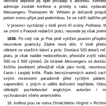
nervové deprese jej opět přivádějí k alkoholu. Kenne
adresuje zoufalé konfese a prosby o radu; vydavat
Messengeru Thomasem W. Whitem je dočasně propuš
potom znovu přijat pod podmínkou, že se zdrží dalšího pit
V prosinci vycházejí v listě první tři scény
Politiana
. W
se zmíní o Poeově redakční práci, neuvede jej však jmé
1836.
Po celý rok je Poe plně vytížen psaním příspěv
nevznikne prakticky žádné nové dílo. V listě přetis
některé ze starších básní a próz. Dostává 520 dolarů ro
platu, je však nadále nedoceňován, přestože zvýší nákl
500 na 3 500 výtisků. Ze stránek
Messengeru
se dostáv
širšího povědomí převážně však jako tvrdý, nesmlouv
často i zaujatý kritik. Řadu bezvýznamných autorů zach
svými recenzemi paradoxně před rychlým páde
zapomnění; z jiných si udělá doživotní nepřátele. Odsu
někdejší pochlebování anglickým autorům i m
vychvalování všeho amerického.
16. května jsou se sotva čtrnáctiletou Virgínií v Rich