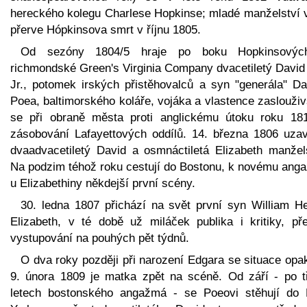
hereckého kolegu Charlese Hopkinse; mladé manželství 
přerve Hópkinsova smrt v říjnu 1805.
Od sezóny 1804/5 hraje po boku Hopkinsový
richmondské Green's Virginia Company dvacetiletý David
Jr., potomek irských přistěhovalců a syn "generála" Da
Poea, baltimorského koláře, vojáka a vlastence zaslouži
se při obraně města proti anglickému útoku roku 18
zásobování Lafayettových oddílů. 14. března 1806 uzaví
dvaadvacetiletý David a osmnáctiletá Elizabeth manžels
Na podzim téhož roku cestují do Bostonu, k novému ang
u Elizabethiny někdejší první scény.
30. ledna 1807 přichází na svět první syn William He
Elizabeth, v té době už miláček publika i kritiky, pře
vystupování na pouhých pět týdnů.
O dva roky později při narození Edgara se situace opa
9. února 1809 je matka zpět na scéně. Od září - po t
letech bostonského angažmá - se Poeovi stěhují do