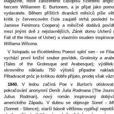
Magazine
, nově založeného časopisu řízeného angli
hercem Williamem E. Burtonem, a je přijat jako pomo
vydavatele. Během příštích dvanácti měsíců píše vět
kritik (v červencovém čísle zaujatě strhá poslední tv
Jamese Fenimora Coopera) a měsíčně dodává povíd
mezi jinými dvě z nejslavnějších,
Zánik domu Usherů
(
Fall of the House of Usher) a vlastním osudem inspirova
Williama Wilsona
.
V listopadu se třicetiletému Poeovi splní sen - ve Filad
vychází první knižní soubor povídek,
Grotesky a arab
(Tales of the Grotesque and Arabesque); výděle
skrovného nákladu 750 výtisků připadne nakladat
Pětadvacet próz je kritikou dobře přijato, prodej však váz
1840.
V lednu začíná Poe v
Burton's
otiskova
pokračování anonymní
Deník Julia Rodmana
(The Journa
Julius Rodman), nový román inspirovaný dobýv
amerického Západu. V dubnu se objevuje
Sonet - Ml
(Sonnet - Silence); starší básně většinou vyplňují nepoti