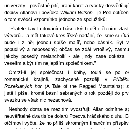
univerzity - pověstné pití, hraní karet a rvačky dosvědčuj
dopisy Allanovi i povídka
William Wilson
- je Poe oblíben
o tom svědčí vzpomínka jednoho ze spolužáků:
"Přátele bavil citováním básnických děl i čtením vlas
výtvorů... a měl takové kreslířské nadání, že jsme si říká
bude-li z něj jednou spíše malíř, nebo básník. Byl v
popudlivý a neposedný; občas se zdál vrtošivý, zasmuš
jakoby posedlý melancholií - ale jindy zase dokázal h
veselím a být tím nejlepším společníkem."
Omrzí-li jej společnost i knihy, toulá se po ok
romantické krajině, zachycené později v
Příbě
Rozeklaných hor
(A Tale of the Ragged Mountains); z
jistě i píše, kromě básní sebraných o rok později do pr
svazku se však nic nezachová.
Neshody doma se mezitím vyostřují: Allan odmítne spl
neuvěřitelné dva tisíce dolarů Poeova hráčského dluhu, 
otčímovi vyčte, že ho příliš skromným finančním příspě