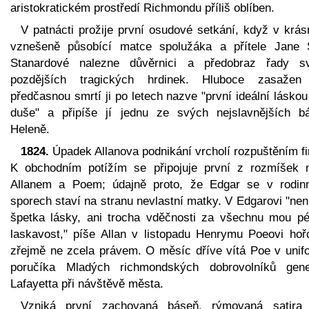
aristokratickém prostředí Richmondu příliš oblíben.
V patnácti prožije první osudové setkání, když v krás
vznešeně působící matce spolužáka a přítele Jane S
Stanardové nalezne důvěrnici a předobraz řady s
pozdějších tragických hrdinek. Hluboce zasažen 
předčasnou smrtí ji po letech nazve "první ideální lásko
duše" a připíše jí jednu ze svých nejslavnějších bá
Heleně.
1824.
Úpadek Allanova podnikání vrcholí rozpuštěním fi
K obchodním potížím se připojuje první z rozmíšek 
Allanem a Poem; údajně proto, že Edgar se v rodin
sporech staví na stranu nevlastní matky. V Edgarovi "nen
špetka lásky, ani trocha vděčnosti za všechnu mou pé
laskavost," píše Allan v listopadu Henrymu Poeovi hoř
zřejmě ne zcela právem. O měsíc dříve vítá Poe v unif
poručíka Mladých richmondských dobrovolníků gene
Lafayetta při návštěvě města.
Vzniká první zachovaná báseň, rýmovaná satira