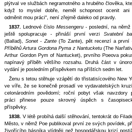
plýtval ve službách negramotného a hrubého člověka, kte
když to myslel dobře, neměl schopnost ocenit ani 
odměnit mou práci", není zřejmě daleko od pravdy.
1837.
Lednové číslo
Messengeru
- poslední, na němž
ještě spolupracuje - přináší první verzi
Svatební ba
(Ballad),
Sonet - Zante
(To Zante), pět recenzí a první 
Příběhů Artura Gordona Pyma z Nantucketu
(The Narřativ
Arthur Gordon Pym of Nantucket), prvního Poeova poku
napínavý příběh většího rozsahu. Druhá část v únor
vydání je posledním příspěvkem na příštích sedm let.
Ženu s tetou stěhuje vzápětí do třistatisícového New 
ve víře, že se konečně prosadí ve vydavatelských kruzí
celonárodním povědomí; roční pobyt však navzdory p
práci přinese pouze skrovný úspěch s časopisec
příspěvky.
1838.
V létě probíhá další stěhování, tentokrát do Filade
Město, v němž Poe publikoval první ze svých povídek, př
živořícího básníka vlídněji než hospodářskou krizí post