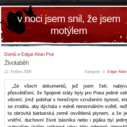
v noci jsem snil, že jsem
motýlem
Domů
»
Edgar Allan Poe
Životaběh
12. Květen 2008
Kategorie
Edgar Allan
„Ze všech dokumentů, jež jsem četl, nabýv
přesvědčení, že Spojené státy byly pro Poea jediné vel
vězení, jímž pobíhal s horečným vzrušením bytosti, kt
se zrodila, aby dýchala v méně nenormálním světě, než
ta obrovitá barbarská země osvětlená plynem, a že j
vnitřní, duchovní život básníka nebo i pijáka byl jedi
vytrvalým úsilím uniknout vlivu této odporné atmosfé