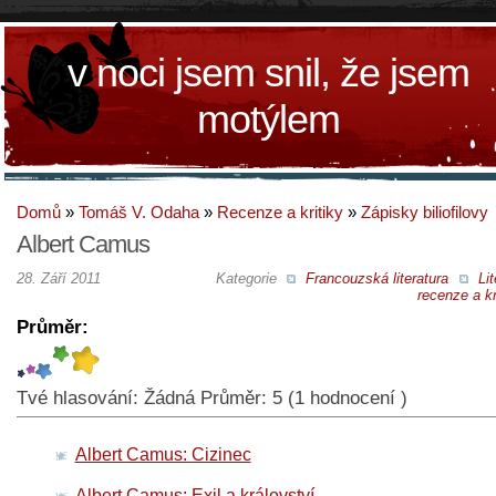
v noci jsem snil, že jsem
motýlem
Domů
»
Tomáš V. Odaha
»
Recenze a kritiky
»
Zápisky biliofilovy
Albert Camus
28. Září 2011
Kategorie
Francouzská literatura
Lit
recenze a kr
Průměr:
Tvé hlasování:
Žádná
Průměr:
5
(
1
hodnocení )
Albert Camus: Cizinec
Albert Camus: Exil a království