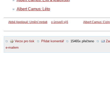
Albert Camus: Léto
Abbé Appliqué: Umění mrdati
o úroveň výš
Albert Camus: Cizi
Verze pro tisk
Přidat komentář
15465x přečteno
Za
e-mailem