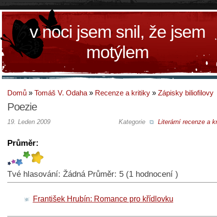
v noci jsem snil, že jsem
motýlem
Domů
»
Tomáš V. Odaha
»
Recenze a kritiky
»
Zápisky biliofilovy
Poezie
19. Leden 2009
Kategorie
Literární recenze a kr
Průměr:
Tvé hlasování:
Žádná
Průměr:
5
(
1
hodnocení )
František Hrubín: Romance pro křídlovku