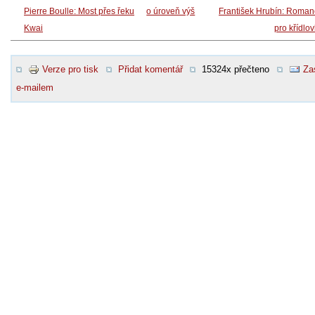
Pierre Boulle: Most přes řeku
o úroveň výš
František Hrubín: Roma
Kwai
pro křídlo
Verze pro tisk
Přidat komentář
15324x přečteno
Za
e-mailem