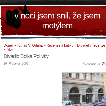
v noci jsem snil, že jsem
motýlem
Domů
»
Tomáš V. Odaha
»
Recenze a kritiky
»
Divadelní recenze
kritiky
Divadlo Bolka Polívky
16. Prosinec 2008
Kategorie
Div