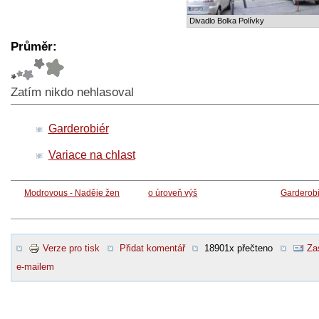
Divadlo Bolka Polívky
Průměr:
Zatím nikdo nehlasoval
Garderobiér
Variace na chlast
Modrovous - Naděje žen
o úroveň výš
Garderobi
Verze pro tisk
Přidat komentář
18901x přečteno
Za
e-mailem