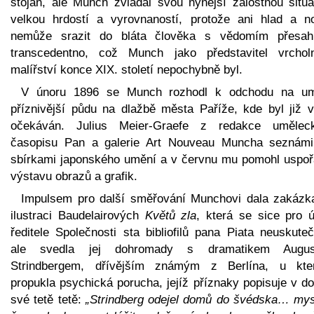
stojan, ale Munch zvládal svou nynější žalostnou situa
velkou hrdostí a vyrovnaností, protože ani hlad a n
nemůže srazit do bláta člověka s vědomím přesahu
transcedentno, což Munch jako představitel vrchol
malířství konce XIX. století nepochybně byl.
V únoru 1896 se Munch rozhodl k odchodu na um
příznivější půdu na dlažbě města Paříže, kde byl již v
očekáván. Julius Meier-Graefe z redakce umělec
časopisu Pan a galerie Art Nouveau Muncha seznámi
sbírkami japonského umění a v červnu mu pomohl uspoř
výstavu obrazů a grafik.
Impulsem pro další směřování Munchovi dala zakázk
ilustraci Baudelairových
Květů zla
, která se sice pro ú
ředitele Společnosti sta bibliofilů pana Piata neuskuteč
ale svedla jej dohromady s dramatikem Augu
Strindbergem, dřívějším známým z Berlína, u kte
propukla psychická porucha, jejíž příznaky popisuje v d
své tetě tetě:
„Strindberg odejel domů do švédska… mys