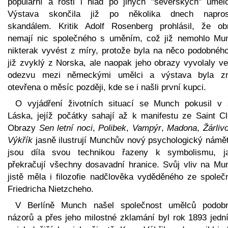
populární a rostl i hlad po jiných "severských" umělc
Výstava skončila již po několika dnech napro
skandálem. Kritik Adolf Rosenberg prohlásil, že ob
nemají nic společného s uměním, což již nemohlo Mu
nikterak vyvést z míry, protože byla na něco podobného
již zvyklý z Norska, ale naopak jeho obrazy vyvolaly ve
odezvu mezi německými umělci a výstava byla z
otevřena o měsíc později, kde se i našli první kupci.
O vyjádření životních situací se Munch pokusil v s
Láska, jejíž počátky sahají až k manifestu ze Saint Cl
Obrazy
Sen letní noci
,
Polibek
,
Vampýr
,
Madona
,
Žárliv
Výkřík
jasně ilustrují Munchův nový psychologický námět,
jsou díla svou technikou řazeny k symbolismu, j
překračují všechny dosavadní hranice. Svůj vliv na Mu
jistě měla i filozofie nadčlověka vyděděného ze společn
Friedricha Nietzcheho.
V Berlíně Munch našel společnost umělců podob
názorů a přes jeho milostné zklamání byl rok 1893 jedn