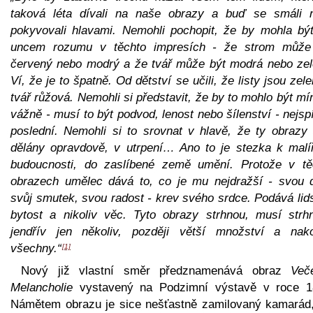
taková léta dívali na naše obrazy a buď se smáli 
pokyvovali hlavami. Nemohli pochopit, že by mohla být
uncem rozumu v těchto impresích - že strom může
červený nebo modrý a že tvář může být modrá nebo zel
Ví, že je to špatně. Od dětství se učili, že listy jsou zel
tvář růžová. Nemohli si představit, že by to mohlo být m
vážně - musí to být podvod, lenost nebo šílenství - nejsp
poslední. Nemohli si to srovnat v hlavě, že ty obrazy 
dělány opravdově, v utrpení… Ano to je stezka k malíř
budoucnosti, do zaslíbené země umění. Protože v tě
obrazech umělec dává to, co je mu nejdražší - svou d
svůj smutek, svou radost - krev svého srdce. Podává lid
bytost a nikoliv věc. Tyto obrazy strhnou, musí strhn
jendřív jen několiv, později větší množství a nak
všechny.“
[1]
Nový již vlastní směr předznamenává obraz
Več
Melancholie
vystavený na Podzimní výstavě v roce 1
Námětem obrazu je sice nešťastně zamilovaný kamarád,