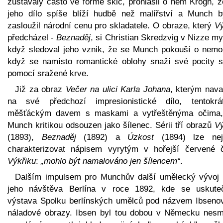
zůstávaly často ve formě skic, prohlásil o něm Krogh, ž
jeho dílo spíše blíží hudbě než malířství a Munch b
zasloužil národní cenu pro skladatele. O obraze, který
Vý
předcházel -
Beznaděj
, si Christian Skredzvig v Nizze my
když sledoval jeho vznik, že se Munch pokouší o nemo
když se namísto romantické oblohy snaží své pocity sd
pomocí sražené krve.
Již za obraz
Večer na ulici Karla Johana
, kterým nava
na své předchozí impresionistické dílo, tentokr
měšťáckým davem s maskami a vytřeštěnýma očima,
Munch kritikou odsouzen jako šílenec. Sérii tří obrazů
Vý
(1893),
Beznaděj
(1892) a
Úzkost
(1894) lze nej
charakterizovat nápisem vyrytým v hořejší červené č
Výkřiku
:
„mohlo být namalováno jen šílencem“
.
Dalším impulsem pro Munchův další umělecký vývoj 
jeho návštěva Berlína v roce 1892, kde se uskuteč
výstava Spolku berlínských umělců pod názvem Ibseno
náladové obrazy. Ibsen byl tou dobou v Německu nesm