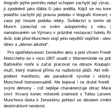
litografii jejího portrétu nebyl schopen zachytit její výraz
ji zpodobnil jako ďábla či jako anděla. Když se mu kon
podařilo zachytit její pravou podobu v litografii
Koncert
, 
zase její housle podobu lebky. Svědectví o tomto ob
Munch zanechal ve svém autoportrétu z roku 
namalovaném ve Výmaru v prázdné restauraci hotelu R
dvůr, kde před Munchem stojí jeho největší nepřítel - ote
láhev a „démon alkohol“.
Pro opotřebovanost ženského aktu a pod vlivem Friedr
Nietzcheho se v roce 1907 usadil v Warnemünde na pob
Baltského moře a začal pracovat na obraze
Koupajíc
muži
, který maloval přímo na nudistické pláži. Akt měl 
podtext manifestu, ale paradoxně vyvolal i otázk
Munchově homosexualitě. Ale bojoval i na druhé frontě 
svými démony - což nejlépe charakterizuje obraz
Mara
smrt
. Krvavý konec milostné známosti s Tullou Larsen
Munchova láska k ženskému pohlaví se obratem změni
desktruktivní nenávist.