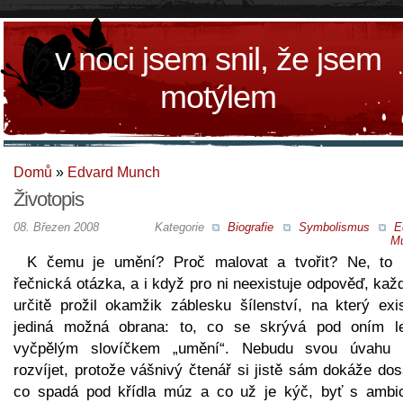
v noci jsem snil, že jsem
motýlem
Domů
»
Edvard Munch
Životopis
08. Březen 2008
Kategorie
Biografie
Symbolismus
E
M
K čemu je umění? Proč malovat a tvořit? Ne, to 
řečnická otázka, a i když pro ni neexistuje odpověď, kaž
určitě prožil okamžik záblesku šílenství, na který exis
jediná možná obrana: to, co se skrývá pod oním l
vyčpělým slovíčkem „umění“. Nebudu svou úvahu 
rozvíjet, protože vášnivý čtenář si jistě sám dokáže dos
co spadá pod křídla múz a co už je kýč, byť s ambi