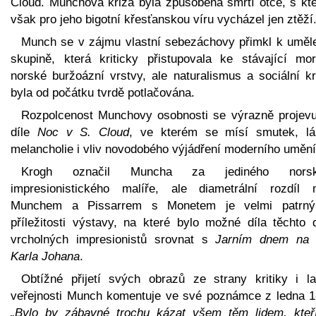
Cloud. Munchova kriza byla způsobena smrtí otce, s kt
však pro jeho bigotní křesťanskou víru vycházel jen ztěží
Munch se v zájmu vlastní sebezáchovy přimkl k uměl
skupině, která kriticky přistupovala ke stávající mor
norské buržoázní vrstvy, ale naturalismus a sociální kr
byla od počátku tvrdě potlačována.
Rozpolcenost Munchovy osobnosti se výrazně projevu
díle
Noc v S. Cloud
, ve kterém se mísí smutek, lá
melancholie i vliv novodobého výjádření moderního umění
Krogh označil Muncha za jediného norsk
impresionistického malíře, ale diametrální rozdíl 
Munchem a Pissarrem s Monetem je velmi patrný
příležitosti výstavy, na které bylo možné díla těchto 
vrcholných impresionistů srovnat s
Jarním dnem na u
Karla Johana
.
Obtížné přijetí svých obrazů ze strany kritiky i la
veřejnosti Munch komentuje ve své poznámce z ledna 1
„Bylo by zábavné trochu kázat všem těm lidem, kteř