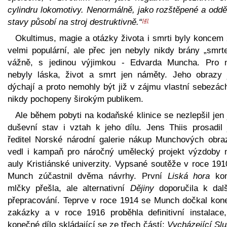
cylindru lokomotivy. Nenormálně, jako rozštěpené a oddě
stavy působí na stroj destruktivně.“
[4]
Okultimus, magie a otázky života i smrti byly koncem 
velmi populární, ale přec jen nebyly nikdy brány „smrte
vážně, s jedinou výjimkou - Edvarda Muncha. Pro 
nebyly láska, život a smrt jen náměty. Jeho obrazy 
dýchají a proto nemohly být již v zájmu vlastní sebezác
nikdy pochopeny širokým publikem.
Ale během pobyti na kodaňské klinice se nezlepšil jen
duševní stav i vztah k jeho dílu. Jens Thiis prosadil 
ředitel Norské národní galerie nákup Munchových obra
vedl i kampaň pro náročný umělecký projekt výzdoby 
auly Kristiánské univerzity. Vypsané soutěže v roce 191
Munch zúčastnil dvěma návrhy. První
Liská hora
kom
mlčky přešla, ale alternativní
Dějiny
doporučila k dal
přepracování. Teprve v roce 1914 se Munch dočkal kon
zakázky a v roce 1916 proběhla definitivní instalace,
konečné dílo skládající se ze třech částí:
Vycházející Sl