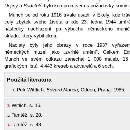
Dějiny
a
Badatelé
bylo kompromisem s požadavky komis
Munch se od roku 1916 trvale usadil v Ekely, kde tráv
celý zbytek svého života a kde 23. ledna 1944 umír
následky nachlazení po výbuchu německého munič
skladu, který vybil okna.
Nacisty byly jeho obrazy v roce 1937 vyřaze
německých muzeí jako „zvrhlé umění“. Celkem Ed
Munch ve svém odkazu zanechal 1 008 maleb, 15
grafických listů, 4 443 kreseb a akvarelů a 6 soch.
Použitá literatura
Petr Wittlich,
Edvard Munch
, Odeon, Praha: 1985.
Witlich, s. 16.
[1]
Tamtéž, s. 20.
[2]
Tamtéž, s. 48.
[3]