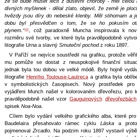
že se bude muset léčit z duševní choroby - měl celou 
divných myšlenek - dělal zlato, objevil, že země je plo
hvězdy jsou díry do nebeské klenby. Měl stihomam a j
dobu byl přesvědčen o tom, že se ho pokusím otr
plynem.“
, což paradoxně Muncha inspirovala k no
[3]
rozměru své tvorby, ve které byla pravděpodobně vytvo
litografie
Urna
a slavný
Smuteční pochod
z roku 1897.
V Paříží se nejvíce soustředil na grafiku, protože věři
mu pomůže se dostat z neuspokojivé finanční situa
jednak byla tou dobou ve velké módě. Byly hojně vydá
litografie
Henriho Toulouse-Lautreca
a grafika byla oblíb
v symbolistických časopisech. Nový prostředek pro
vyjádřeni Munch našel v kolorovaném dřevořezu, pro k
pravděpodobně našel vzor
Gauguinových
dřevořezbách
spisek
Noa-Noa
.
Cílem bylo vydání velkého grafického alba, které pro 
Baudelaira přesahovalo rámec cyklu
Láska
a proto
pojmenoval
Zrcadlo
. Na podzim roku 1897 vystavil výbě