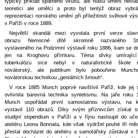
typický příklad špatného vkusu, ale hlasu umění nevlá
teoretici ale umělci a proto byl tentýž obraz vybr
reprezentaci norského umění při příležitosti světové vý
v Paříži v roce 1889.
Největší skandál mezi vyvolala první verze slav
obrazu
Nemocné dítě
skromně nazvaného
St
vystaveného na Podzimní výstavě roku 1886, kam se do
jen na Kroghovu přímluvu. Téma dívky umírajíc
tuberkulózu sice nebyl v naturalistické škole n
novátorský, ale publikum bylo pobouřeno Munch
novátorskou technikou „geniálních šmouh“.
V roce 1885 Munch poprvé navštívil Paříž, kde jej s
ovlivnila barevná technika syntetismu. Na jaře roku 
Munch uspořádal první samostatnou výstavu, na k
vystavil 110 obrazů. Díky svým příznivcům získal st
studijní stipendium v Paříži a v říjnu nastoupil do uče
ateliéru Leona Bonnata, kde však vydržel pouhé tři měs
přestal docházet do ateliéru a samotářsky zůstával v S