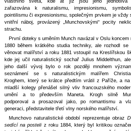
vlastního světa, kde ať již jsou jeho jednotlivá 
zařazována k naturalismu, impresionismu, symboli
pointilismu či expresionismu, společným prvkem je vždy 
vnitřní náboj, provázený „Munchovskými“ pocity nekli
strachu.
První doteky s uměním Munch navázal v Oslu koncem 
1880 během krátkého studia techniky, ale rozhodl se 
věnovat malířství a roku 1881 vstoupil na Kreslířskou š
kde jej učil naturalistický sochař Julius Middelthun, al
jeho další vývoj bylo o rok později mnohem význam
seznámení se s naturalistickým malířem Christi
Kroghem, který se krátce předtím vrátil z Paříže, a na
mladší kolegy přenášel silný vliv francouzského moder
umění a to především Maneta. Krogh silně Mu
podporoval a prosazoval jako, po romantismu a vla
generaci, představitele třetí vlny norského malířství.
Munchovo naturalistické období reprezentuje obraz
D
sedící na posteli
z roku 1884, který byl kritikou označe