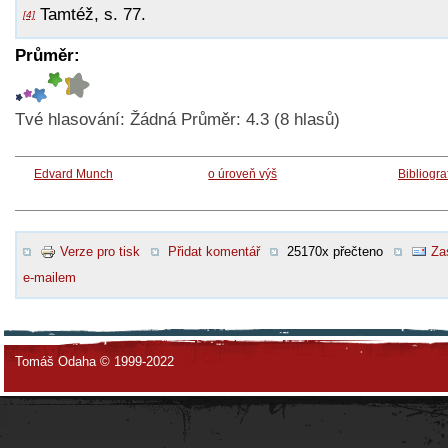
Tamtéž, s. 77.
[4]
Průměr:
Tvé hlasování:
Žádná
Průměr:
4.3
(
8
hlasů)
Edvard Munch
o úroveň výš
Bibliogra
Verze pro tisk
Přidat komentář
25170x přečteno
Za
e-mailem
Tomáš Odaha © 1999-2022