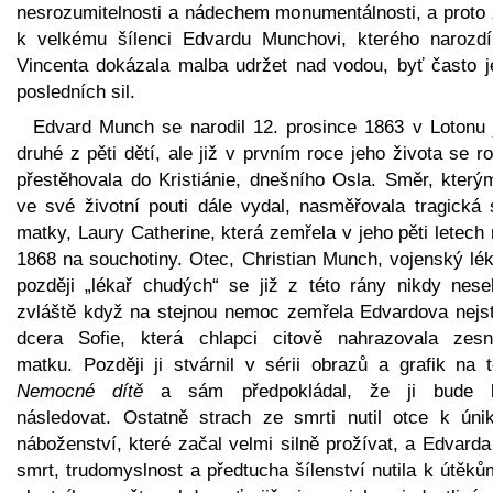
nesrozumitelnosti a nádechem monumentálnosti, a proto 
k velkému šílenci Edvardu Munchovi, kterého narozdí
Vincenta dokázala malba udržet nad vodou, byť často j
posledních sil.
Edvard Munch se narodil 12. prosince 1863 v Lotonu 
druhé z pěti dětí, ale již v prvním roce jeho života se r
přestěhovala do Kristiánie, dnešního Osla. Směr, který
ve své životní pouti dále vydal, nasměřovala tragická 
matky, Laury Catherine, která zemřela v jeho pěti letech
1868 na souchotiny. Otec, Christian Munch, vojenský lék
později „lékař chudých“ se již z této rány nikdy neseb
zvláště když na stejnou nemoc zemřela Edvardova nejst
dcera Sofie, která chlapci citově nahrazovala zesn
matku. Později ji stvárnil v sérii obrazů a grafik na 
Nemocné dítě
a sám předpokládal, že ji bude 
následovat. Ostatně strach ze smrti nutil otce k úni
náboženství, které začal velmi silně prožívat, a Edvard
smrt, trudomyslnost a předtucha šílenství nutila k útěk