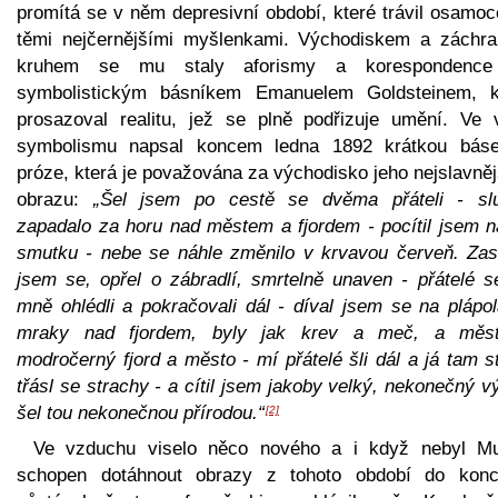
promítá se v něm depresivní období, které trávil osamoc
těmi nejčernějšími myšlenkami. Východiskem a záchr
kruhem se mu staly aforismy a korespondenc
symbolistickým básníkem Emanuelem Goldsteinem, k
prosazoval realitu, jež se plně podřizuje umění. Ve v
symbolismu napsal koncem ledna 1892 krátkou bás
próze, která je považována za východisko jeho nejslavně
obrazu:
„Šel jsem po cestě se dvěma přáteli - sl
zapadalo za horu nad městem a fjordem - pocítil jsem n
smutku - nebe se náhle změnilo v krvavou červeň. Zast
jsem se, opřel o zábradlí, smrtelně unaven - přátelé s
mně ohlédli a pokračovali dál - díval jsem se na plápol
mraky nad fjordem, byly jak krev a meč, a měs
modročerný fjord a město - mí přátelé šli dál a já tam s
třásl se strachy - a cítil jsem jakoby velký, nekonečný v
šel tou nekonečnou přírodou.“
[2]
Ve vzduchu viselo něco nového a i když nebyl M
schopen dotáhnout obrazy z tohoto období do kon