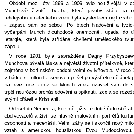
Období mezi léty 1899 a 1909 bylo nejtíživější v c
Munchově životě. Tvorba, která jakoby stála na ok
tehdejšího uměleckého vření byla výsledkem nejtužšího 
- zápasu sám se sebou. Po létech hladovění a fyzic
vyčerpání Munch dlouhodobě onemocněl, upadal do tí
letargie, která byla střídána chvílemi uměleckého tvůr
zápalu.
V roce 1901 byla zavražděna Dagny Przybyszew
Munchova bývalá láska a největší životní přítelkyně, kter
zejména v berlínském období velmi ovlivňovala. V roce 
v hádce s Tullou Larsenovou přišel po výstřelu o článek 
na levé ruce, čímž se Munch zcela uzavřel sám do s
trpěl neurózou pronásledování a spiknutí, zcela se rozeš
svými přáteli v Kristiánii.
Odešel do Německa, kde měl již v té době řadu sběrate
obdivovatelů a živil se hlavně malováním portrétů kultu
osobností a mecenášů. Velmi záhy se i skončil nový milo
vztah s americkou houslistkou Evou Mudocciovou.