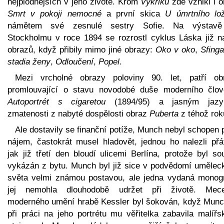
nejplodnějších v jeho životě. Krom
Výkřiku
zde vznikl i o
Smrt v pokoji nemocné
a první skica
U úmrtního lo
námětem své zesnulé sestry Sofie. Na výstav
Stockholmu v roce 1894 se rozrostl cyklus Láska již n
obrazů, když přibily mimo jiné obrazy:
Oko v oko
,
Sfinga
stadia ženy
,
Odloučení
,
Popel
.
Mezi vrcholné obrazy poloviny 90. let, patří ob
promlouvající o stavu novodobé duše moderního člov
Autoportrét s cigaretou
(1894/95) a jasným jaz
zmatenosti z nabyté dospělosti obraz
Puberta
z téhož rok
Ale dostavily se finanční potíže, Munch nebyl schopen p
nájem, častokrát musel hladovět, jednou ho nalezli přát
jak již třetí den bloudí ulicemi Berlína, protože byl s
vykázán z bytu. Munch byl již sice v podvědomí umělec
světa velmi známou postavou, ale jedna vydaná monogr
jej nemohla dlouhodobě udržet při životě. Mec
moderného umění hrabě Kessler byl šokován, když Munc
při práci na jeho portrétu mu věřitelka zabavila malířs