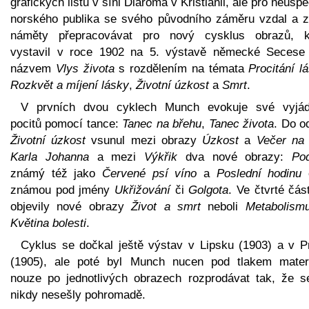
grafických listů v síni Diaroma v Kristianii, ale pro neúsp
norského publika se svého původního záměru vzdal a z
náměty přepracovávat pro nový cysklus obrazů, k
vystavil v roce 1902 na 5. výstavě německé Secese
názvem
Vlys života
s rozdělením na témata
Procitání l
Rozkvět a míjení lásky
,
Životní úzkost
a
Smrt
.
V prvních dvou cyklech Munch evokuje své vyjád
pocitů pomocí tance:
Tanec na břehu
,
Tanec života
. Do o
Životní úzkost
vsunul mezi obrazy
Úzkost
a
Večer na 
Karla Johanna
a mezi
Výkřik
dva nové obrazy:
Po
známý též jako
Červené psí víno
a
Poslední hodinu
o
známou pod jmény
Ukřižování
či
Golgota
. Ve čtvrté čás
objevily nové obrazy
Život a smrt
neboli
Metabolism
Květina bolesti
.
Cyklus se dočkal ještě výstav v Lipsku (1903) a v P
(1905), ale poté byl Munch nucen pod tlakem materi
nouze po jednotlivých obrazech rozprodávat tak, že se
nikdy nesešly pohromadě.