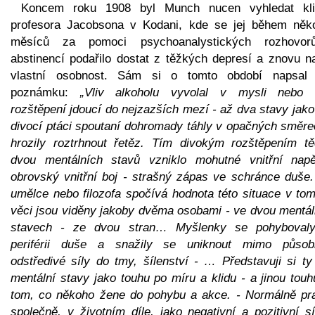
Koncem roku 1908 byl Munch nucen vyhledat kli
profesora Jacobsona v Kodani, kde se jej během něko
měsíců za pomoci psychoanalystických rozhovo
abstinencí podařilo dostat z těžkých depresí a znovu na
vlastní osobnost. Sám si o tomto období napsal 
poznámku:
„Vliv alkoholu vyvolal v mysli nebo 
rozštěpení jdoucí do nejzazších mezí - až dva stavy jak
divocí ptáci spoutaní dohromady táhly v opačných směre
hrozily roztrhnout řetěz. Tím divokým rozštěpením tě
dvou mentálních stavů vzniklo mohutné vnitřní napě
obrovský vnitřní boj - strašný zápas ve schránce duše.
umělce nebo filozofa spočívá hodnota této situace v tom
věci jsou viděny jakoby dvěma osobami - ve dvou mentál
stavech - ze dvou stran… Myšlenky se pohyboval
periférii duše a snažily se uniknout mimo působ
odstředivé síly do tmy, šílenství - … Představuji si ty
mentální stavy jako touhu po míru a klidu - a jinou tou
tom, co někoho žene do pohybu a akce. - Normálně pra
společně, v životním díle, jako negativní a pozitivní s