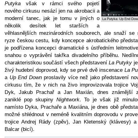
Putyka
však v rámci svého pojetí
nového cirkusu nesází jen na akrobacii a
moderní tanec, jak je tomu v jiných o
La Putyka: Up End Do
několik desítek let starších a
věhlasnějších mezinárodních souborech, ale snaží se r
ryze českou cestu, kdy koncepce akrobatického předsta
je podřízena koncepci dramatické s ústředním leitmotiv
snahou o vyprávění takřka divadelního příběhu. Nedíln
charakteristikou součástí všech představení
La Putyky
je
živý hudební doprovod, kdy se prvé dvě inscenace
La Pu
a
Up End Down
proslavily více než jako představení no
cirkusu tím, že v nich na živo improvizovala trojice Vo
Dyk, Jakub Prachař a Jan Maxián, dnes známější z
zaniklé pop skupiny
Nightwork
. To je však již minulo
namísto Dyka, Prachaře a Maxiána, je dnes obě předsta
možné shlédnout v neméně kvalitním doprovodu v prove
trojice Andrej Rády (zpěv), Jan Kletenský (klávesy) a
Balcar (bicí).