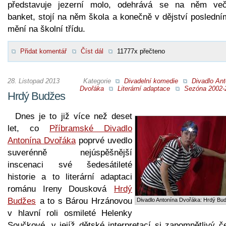
představuje jezerní molo, odehrává se na něm več
banket, stojí na něm škola a konečně v dějství poslední
mění na školní třídu.
Přidat komentář
Číst dál
11777x přečteno
28. Listopad 2013
Kategorie
Divadelní komedie
Divadlo An
Dvořáka
Literární adaptace
Sezóna 2002-
Hrdý Budžes
Dnes je to již více než deset
let, co
Příbramské Divadlo
Antonína Dvořáka
poprvé uvedlo
suverénně nejúspěšnější
inscenaci své šedesátileté
historie a to literární adaptaci
románu Ireny Dousková
Hrdý
Budžes
a to s Bárou Hrzánovou
Divadlo Antonína Dvořáka: Hrdý Bu
v hlavní roli osmileté Helenky
Součkové, v jejíž dětské interpretací si zapomnětlivý č