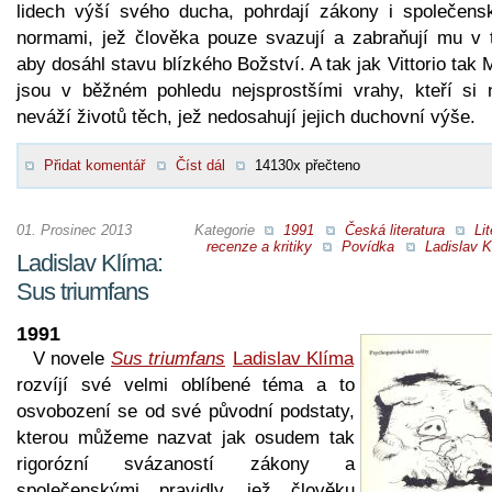
lidech výší svého ducha, pohrdají zákony i společens
normami, jež člověka pouze svazují a zabraňují mu v 
aby dosáhl stavu blízkého Božství. A tak jak Vittorio tak 
jsou v běžném pohledu nejsprostšími vrahy, kteří si n
neváží životů těch, jež nedosahují jejich duchovní výše.
Přidat komentář
Číst dál
14130x přečteno
01. Prosinec 2013
Kategorie
1991
Česká literatura
Lit
recenze a kritiky
Povídka
Ladislav K
Ladislav Klíma:
Sus triumfans
1991
V novele
Sus triumfans
Ladislav Klíma
rozvíjí své velmi oblíbené téma a to
osvobození se od své původní podstaty,
kterou můžeme nazvat jak osudem tak
rigorózní svázaností zákony a
společenskými pravidly, jež člověku