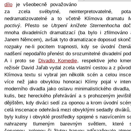
dílo
je všeobecně považováno
za zcela svébytné, neinterpretovatelné, pot
nedramatizovatelné a to včetně Klímova dramatu
M
poctivý
. Přesto se
Utrpení knížete Sternenhocha
doč
mnoha divadelních dramatizací (ba bylo i zfilmováno 
Janem Němcem), avšak tyto dramatizace doposud skonči
rozpaky ne-li pocitem trapnosti, kdy se úvodní čtená
nadšení nepodařilo přenést do srozumitelné divadelní po
A i proto se
Divadlo Komedie
, respektive jeho kme
režisér David Jařab vydal zcela vlastní cestou a z půvo
Klímova textu si vybral jen několik scén a celou insce
více než jako obvyklou honoraci Klímy pojal v inten
moderního divadla jako oslavu minimalistického divadla,
kulis, bez hereckého přehrávání a s prohozeným jevišt
dějištěm, kdy diváci sedí za oponou a krom úvodní scén
celá inscenace odehrává mezi obvyklými sedadly diváků,
byly kulisy i obvyklé prostředky spojené s nasvícením s
nahrazeny tlumeným barevným světlem, které 
červenou, zelenou či žlutou barvou zdůrazňovalo atmos