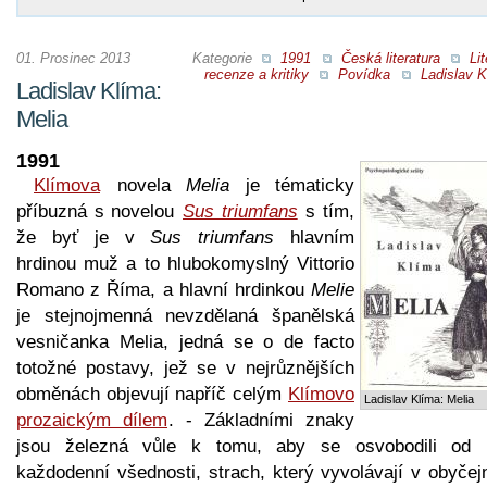
01. Prosinec 2013
Kategorie
1991
Česká literatura
Lit
recenze a kritiky
Povídka
Ladislav K
Ladislav Klíma:
Melia
1991
Klímova
novela
Melia
je tématicky
příbuzná s novelou
Sus triumfans
s tím,
že byť je v
Sus triumfans
hlavním
hrdinou muž a to hlubokomyslný Vittorio
Romano z Říma, a hlavní hrdinkou
Melie
je stejnojmenná nevzdělaná španělská
vesničanka Melia, jedná se o de facto
totožné postavy, jež se v nejrůznějších
obměnách objevují napříč celým
Klímovo
Ladislav Klíma: Melia
prozaickým dílem
. - Základními znaky
jsou železná vůle k tomu, aby se osvobodili od 
každodenní všednosti, strach, který vyvolávají v obyčej