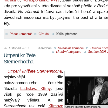
Kareninu
,
Korespondenci V+W
,
Zlatá šedesátá
či
Europe
kdy pro vysvětlení v této divadelní sezóně přešla z
Redut
divadla
Na zábradlí
klíčová část tvůrců i herců a opako
původních inscenací má být jakýmsi the best of z brně
éry.
Přidat komentář
Číst dál
9269x přečteno
20. Listopad 2013
Kategorie
Divadelní komedie
Divadlo Kom
Literární adaptace
Sezóna 2006-
Utrpení knížete
Sternenhocha
Utrpení knížete Sternenhocha
,
nejslavnější dílo
polozapomenutého českého
filozofa
Ladislava Klímy
, jenž
však po roce 1989 zažívá
nebývalý věhlas. A jak
Sternenhoch
tak celé
Klímovo
Utrpení knížete Sternenhocha