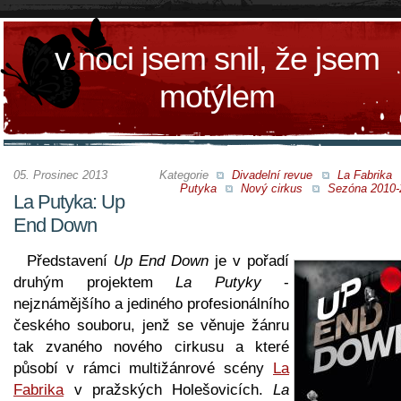
v noci jsem snil, že jsem
motýlem
05. Prosinec 2013
Kategorie
Divadelní revue
La Fabrika
Putyka
Nový cirkus
Sezóna 2010-
La Putyka: Up
End Down
Představení
Up End Down
je v pořadí
druhým projektem
La Putyky
-
nejznámějšího a jediného profesionálního
českého souboru, jenž se věnuje žánru
tak zvaného nového cirkusu a které
působí v rámci multižánrové scény
La
Fabrika
v pražských Holešovicích.
La