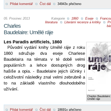
Přidat komentář
Číst dál
34943x přečteno
05. Prosinec 2013
Kategorie
1860
Eseje
Franco
literatura
Literární recenze a kritiky
Pr
Charles
bá
Baudelaire: Umělé ráje
Les Paradis artificiels, 1860
Původní vydání knihy
Umělé ráje
z roku
1860 sdružuje dva eseje Charlese
Baudelaira na témata v té době velmi
populárních a lehce dostupných drog
hašiše a opia. - Baudelaire jejich účinky i
celoživotní následky znal velmi zebrubně a
to na základě vlastního dlouhodobého
užívání.
Charles Baudelaire:
Umělé ráje
Přidat komentář
Číst dál
18691x přečteno