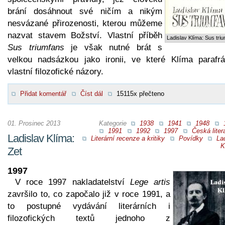
brání dosáhnout své ničím a nikým
nesvázané přirozenosti, kterou můžeme
nazvat stavem Božství. Vlastní příběh
Ladislav Klíma: Sus tri
Sus triumfans
je však nutné brát s
velkou nadsázkou jako ironii, ve které Klíma parafrá
vlastní filozofické názory.
Přidat komentář
Číst dál
15115x přečteno
01. Prosinec 2013
Kategorie
1938
1941
1948
1991
1992
1997
Česká liter
Ladislav Klíma:
Literární recenze a kritiky
Povídky
La
K
Zet
1997
V roce 1997 nakladatelství
Lege artis
završilo to, co započalo již v roce 1991, a
to postupné vydávání literárních i
filozofických textů jednoho z