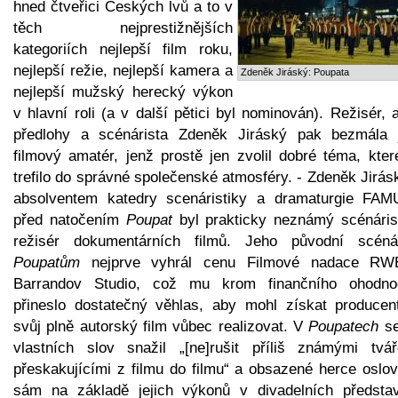
hned čtveřici Českých lvů a to v
těch nejprestižnějších
kategoriích nejlepší film roku,
nejlepší režie, nejlepší kamera a
Zdeněk Jiráský: Poupata
nejlepší mužský herecký výkon
v hlavní roli (a v další pětici byl nominován). Režisér, 
předlohy a scénárista Zdeněk Jiráský pak bezmála 
filmový amatér, jenž prostě jen zvolil dobré téma, kter
trefilo do správné společenské atmosféry. - Zdeněk Jirás
absolventem katedry scenáristiky a dramaturgie FAM
před natočením
Poupat
byl prakticky neznámý scénáris
režisér dokumentárních filmů. Jeho původní scén
Poupatům
nejprve vyhrál cenu Filmové nadace R
Barrandov Studio, což mu krom finančního ohodno
přineslo dostatečný věhlas, aby mohl získat producen
svůj plně autorský film vůbec realizovat. V
Poupatech
se
vlastních slov snažil „[ne]rušit příliš známými tvář
přeskakujícími z filmu do filmu“ a obsazené herce oslov
sám na základě jejich výkonů v divadelních představ