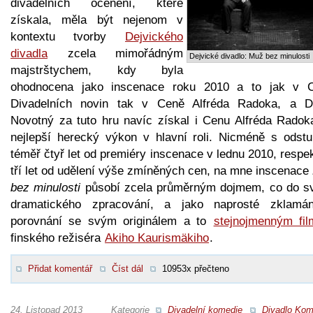
divadelních ocenění, které
získala, měla být nejenom v
kontextu tvorby
Dejvického
divadla
zcela mimořádným
Dejvické divadlo: Muž bez minulosti
majstrštychem, kdy byla
ohodnocena jako inscenace roku 2010 a to jak v 
Divadelních novin tak v Ceně Alfréda Radoka, a D
Novotný za tuto hru navíc získal i Cenu Alfréda Radok
nejlepší herecký výkon v hlavní roli. Nicméně s odst
téměř čtyř let od premiéry inscenace v lednu 2010, respe
tří let od udělení výše zmíněných cen, na mne inscenace
bez minulosti
působí zcela průměrným dojmem, co do s
dramatického zpracování, a jako naprosté zklamá
porovnání se svým originálem a to
stejnojmenným fi
finského režiséra
Akiho Kaurismäkiho
.
Přidat komentář
Číst dál
10953x přečteno
24. Listopad 2013
Kategorie
Divadelní komedie
Divadlo Kom