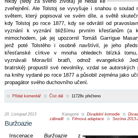
nikdy (tedy za svého života) je nedal ke
zveřejnění. Ale Tolstoj se vyvyšuje i snahou o soulad 
světem, který popisoval ve svém díle, a světě skuteč
kdy Tolstoj po roce 1877, kdy se odvrátil od pravoslav
vyznání k vyznání bližšímu prvním křesťanům (a k
mimochodem, jak jej upozornil Tomáš Garrigue Masar
jenž poté Tolstého i osobně navštívil, je jeho předs
křesťanské církve v mnoha ohledech blízká tomu
vyznávali Moravští bratři, odnož evangelické Jed
bratrské) propustil své nevolníky, vzdal se autorských 
na knihy vydané po roce 1877 a působil zejména jako uči
propagátor svého duchovního učení.
Přidat komentář
Číst dál
11728x přečteno
20. Listopad 2013
Kategorie
Divadelní komedie
Divad
zábradlí
Filmová adaptace
Sezóna 2013-
Buržoazie
Inscenace
Buržoazie
z