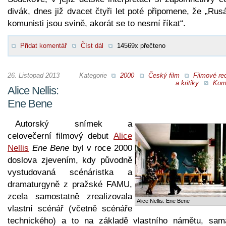
divák, dnes již dvacet čtyři let poté připomene, že „Rus
komunisti jsou svině, akorát se to nesmí říkat“.
Přidat komentář
Číst dál
14569x přečteno
26. Listopad 2013
Kategorie
2000
Český film
Filmové re
a kritiky
Kom
Alice Nellis:
Ene Bene
Autorský snímek a
celovečerní filmový debut
Alice
Nellis
Ene Bene
byl v roce 2000
doslova zjevením, kdy původně
vystudovaná scénáristka a
dramaturgyně z pražské FAMU,
zcela samostatně zrealizovala
Alice Nellis: Ene Bene
vlastní scénář (včetně scénáře
technického) a to na základě vlastního námětu, sam