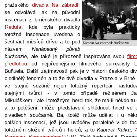
pražského
divadla Na zábradlí
se odvolává jak na původní
inscenaci z brněnského divadla
Reduta
, kde byla prakticky
totožná inscenace uvedena o
šestnáct měsíců dříve a to pod
Divadlo Na zábradlí: Buržoazie
názvem
Nenápadný půvab
buržoazie
, ale také je přirozeně inspirována svou
film
předlohou
od nejpřednějšího filmového surrealisty L
Buñuela. Další zajímavostí pak je v historii českého di
ojedinělý fenomén a to že dvě divadla v Praze a v Brně 
ve stejné sezóně nejen totožný repertoár nastudo
stejnými tvůrci - v tomto případě režisérem J
Mikuláškem - ale i totožnými herci tak, že má-li někdo tu
a to potěšení, může představení shlédnout hned ve 
divadlech současně. Ba, totéž může udělat i u něko
dalších inscenací, jež jsou uváděny paralelně v de fac
totožném složení tvůrců i herců, a to
Kabaret Kafka
,