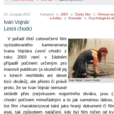
23. Listopad 2013
Kategorie
2003
Český film
Filmové re
a kritiky
Komedie
Psychologické d
Ivan Vojnár:
Lesní chodci
V pořadí třetí celovečerní film
vystudovaného kameramana
Ivana Vojnára
Lesní chodci
z
roku 2003 není v žádném
případě počinem určeným pro
masové publikum (a skutečně jej
v kinech neshlédlo ani deset
Ivan Vojnár: Lesní chodci
tisíc diváků), ale přesto či právě
proto, že se Ivan Vojnár nemusel
sklánět přes (ne)vkusem majoritního diváka, jsou
L
chodci
počinem mimořádným a to jak samotnou látkou,
lze film charakterizovat také jako hraný dokument či fi
esej, tak způsobem natáčení, kdy byl film točen od kv