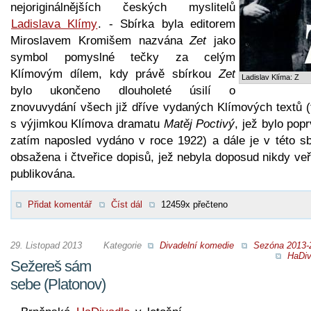
nejoriginálnějších českých myslitelů
Ladislava Klímy
. - Sbírka byla editorem
Miroslavem Kromišem nazvána
Zet
jako
symbol pomyslné tečky za celým
Klímovým dílem, kdy právě sbírkou
Zet
Ladislav Klíma: Z
bylo ukončeno dlouholeté úsilí o
znovuvydání všech již dříve vydaných Klímových textů (
s výjimkou Klímova dramatu
Matěj Poctivý
, jež bylo pop
zatím naposled vydáno v roce 1922) a dále je v této sb
obsažena i čtveřice dopisů, jež nebyla doposud nikdy ve
publikována.
Přidat komentář
Číst dál
12459x přečteno
29. Listopad 2013
Kategorie
Divadelní komedie
Sezóna 2013-
HaDiv
Sežereš sám
sebe (Platonov)