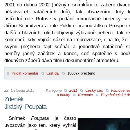
2001 do dubna 2002 (běžným snímkům to zabere dvace
pětadvacet natáčecích dnů), tak obsazením, kdy 
ústřední role Rufuse v podání mimořádně herecky sil
Jiřího Schmitzera a role Puklice hranou Jitkou Prosperi
dalších hlavních rolích objevují výhradně neherci, tak re
koncepcí, kdy Vojnár sázel na improvizace, i na to, že 
svými (ne)herci tajil scénář a jednotlivé natáčené s
neměly jasný začátek a konec, což společně s použ
dlouhých záběrů dává filmu dokumentární atmosféru.
Přidat komentář
Číst dál
10687x přečteno
22. Listopad 2013
Kategorie
2011
Český film
Filmové re
a kritiky
Komedie
Psychologické d
Zdeněk
Jiráský: Poupata
Snímek
Poupata
je často
uvozován jako ten, který vyhrál