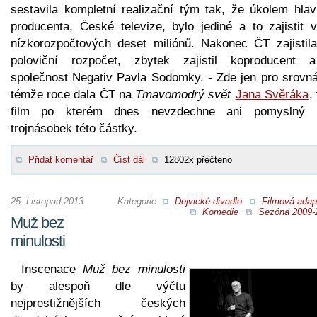
sestavila kompletní realizační tým tak, že úkolem hlav
producenta, České televize, bylo jediné a to zajistit v
nízkorozpočtových deset miliónů. Nakonec ČT zajistila
poloviční rozpočet, zbytek zajistil koproducent 
společnost Negativ Pavla Sodomky. - Zde jen pro srovná
témže roce dala ČT na
Tmavomodrý svět
Jana Svěráka
,
film po kterém dnes nevzdechne ani pomyslný 
trojnásobek této částky.
Přidat komentář
Číst dál
12802x přečteno
25. Listopad 2013
Kategorie
Dejvické divadlo
Filmová adap
Komedie
Sezóna 2009-
Muž bez
minulosti
Inscenace
Muž bez minulosti
by alespoň dle výčtu
nejprestižnějších českých