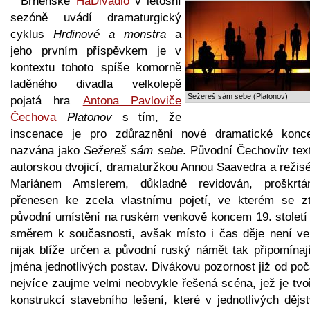
Brněnské
HaDivadlo
v letošní
sezóně uvádí dramaturgický
cyklus
Hrdinové a monstra
a
jeho prvním příspěvkem je v
kontextu tohoto spíše komorně
laděného divadla velkolepě
Sežereš sám sebe (Platonov)
pojatá hra
Antona Pavloviče
Čechova
Platonov
s tím, že
inscenace je pro zdůraznění nové dramatické konc
nazvána jako
Sežereš sám sebe
. Původní Čechovův text
autorskou dvojicí, dramaturžkou Annou Saavedra a režis
Mariánem Amslerem, důkladně revidován, proškrt
přenesen ke zcela vlastnímu pojetí, ve kterém se zt
původní umístění na ruském venkově koncem 19. století 
směrem k současnosti, avšak místo i čas děje není ve
nijak blíže určen a původní ruský námět tak připomínají
jména jednotlivých postav. Divákovu pozornost již od po
nejvíce zaujme velmi neobvykle řešená scéna, jež je tvo
konstrukcí stavebního lešení, které v jednotlivých dějs