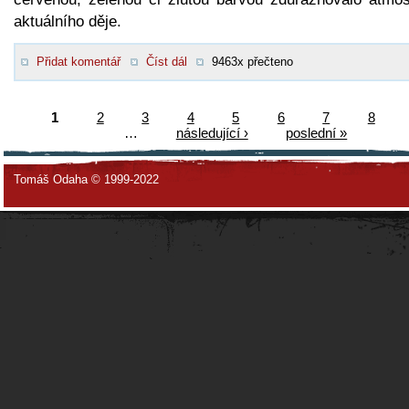
aktuálního děje.
Přidat komentář
Číst dál
9463x přečteno
1
2
3
4
5
6
7
8
…
následující ›
poslední »
Tomáš Odaha © 1999-2022