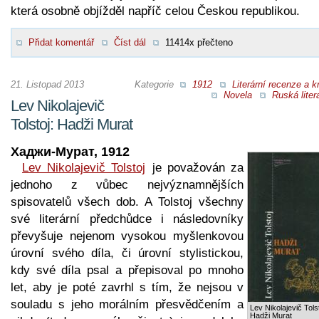
která osobně objížděl napříč celou Českou republikou.
Přidat komentář
Číst dál
11414x přečteno
21. Listopad 2013
Kategorie
1912
Literární recenze a kr
Novela
Ruská liter
Lev Nikolajevič
Tolstoj: Hadži Murat
Хаджи-Мурат, 1912
Lev Nikolajevič Tolstoj
je považován za
jednoho z vůbec nejvýznamnějších
spisovatelů všech dob. A Tolstoj všechny
své literární předchůdce i následovníky
převyšuje nejenom vysokou myšlenkovou
úrovní svého díla, či úrovní stylistickou,
kdy své díla psal a přepisoval po mnoho
let, aby je poté zavrhl s tím, že nejsou v
souladu s jeho morálním přesvědčením a
Lev Nikolajevič Tolst
Hadži Murat