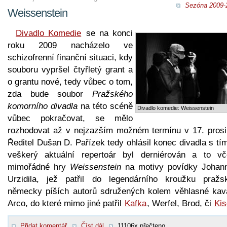
Sezóna 2009-
Weissenstein
Divadlo Komedie
se na konci
roku 2009 nacházelo ve
schizofrenní finanční situaci, kdy
souboru vypršel čtyřletý grant a
o grantu nové, tedy vůbec o tom,
zda bude soubor
Pražského
komorního divadla
na této scéně
Divadlo komedie: Weissenstein
vůbec pokračovat, se mělo
rozhodovat až v nejzazším možném termínu v 17. prosi
Ředitel Dušan D. Pařízek tedy ohlásil konec divadla s tí
veškerý aktuální repertoár byl derniérován a to vč
mimořádné hry
Weissenstein
na motivy povídky Johan
Urzidila, jež patřil do legendárního kroužku pražs
německy píších autorů sdružených kolem věhlasné kav
Arco, do které mimo jiné patřil
Kafka
, Werfel, Brod, či
Ki
Přidat komentář
Číst dál
11106x přečteno