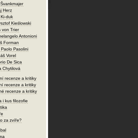
 Švankmajer
j Herz
 Ki-duk
sztof Kieślowski
 von Trier
helangelo Antonioni
oš Forman
 Paolo Pasolini
áš Vorel
orio De Sica
a Chytilová
í recenze a kritiky
ní recenze a kritiky
né recenze a kritiky
 i kus filozofie
tika
ře
o za zvíře?
bal
íma