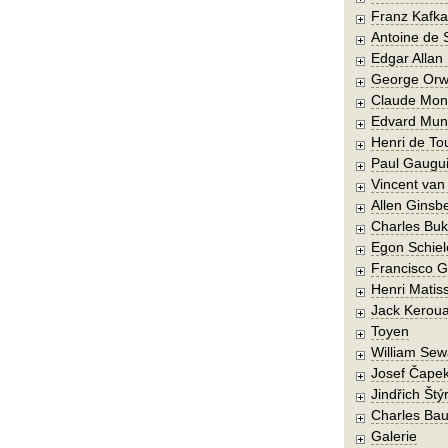
Franz Kafka
Antoine de 
Edgar Allan
George Orw
Claude Mon
Edvard Mun
Henri de To
Paul Gaugu
Vincent va
Allen Ginsb
Charles Buk
Egon Schiel
Francisco 
Henri Matis
Jack Kerou
Toyen
William Sew
Josef Čape
Jindřich Štý
Charles Bau
Galerie