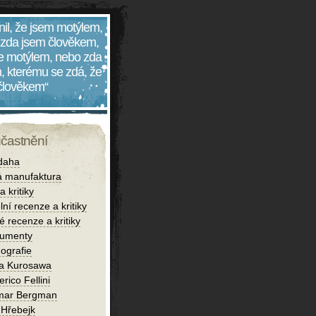
nil, že jsem motýlem,
 zda jsem člověkem,
 je motýlem, nebo zda
, kterému se zdá, že
 člověkem“
účastnění
daha
 manufaktura
 kritiky
lní recenze a kritiky
é recenze a kritiky
umenty
ografie
ra Kurosawa
rico Fellini
mar Bergman
 Hřebejk