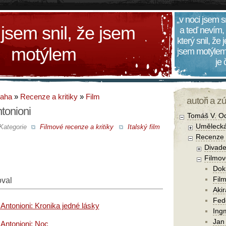
„v noci jsem s
 jsem snil, že jsem
a teď nevím,
který snil, že
motýlem
jsem motýlem
je
daha
»
Recenze a kritiky
»
Film
autoři a z
tonioni
Tomáš V. O
Umělecká
Kategorie
Filmové recenze a kritiky
Italský film
Recenze a
Divade
Filmov
Dok
Film
oval
Aki
Fede
Antonioni: Kronika jedné lásky
Ing
Jan
 Antonioni: Noc