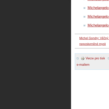
Michelangelo 
Michelangelo 
Michelangelo
Michel Gondry: Věčný 
neposkvrněné mysli
Verze pro tisk
e-mailem