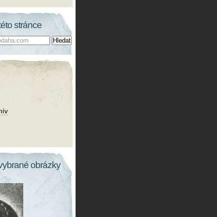
této stránce
hív
vybrané obrázky