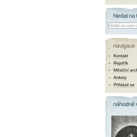
hledat na 
Co hledat:
navigace
Kontakt
Rejstřík
Měsíční arc
Ankety
Přihlásit se
náhodně 