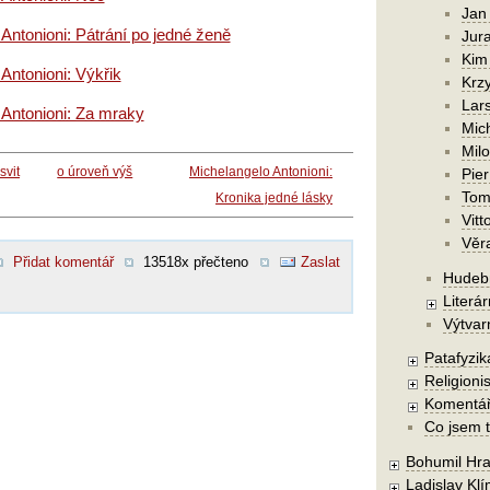
Jan
Antonioni: Pátrání po jedné ženě
Jura
Kim
Antonioni: Výkřik
Krzy
Lars
 Antonioni: Za mraky
Mic
Mil
svit
o úroveň výš
Michelangelo Antonioni:
Pier
Tom
Kronika jedné lásky
Vitt
Věr
Přidat komentář
13518x přečteno
Zaslat
Hudebn
Literár
Výtvar
Patafyzika
Religionis
Komentá
Co jsem t
Bohumil Hra
Ladislav Kl