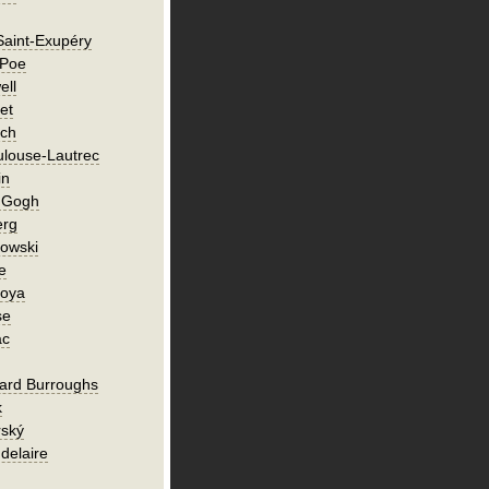
Saint-Exupéry
 Poe
ell
et
ch
ulouse-Lautrec
in
n Gogh
erg
owski
e
Goya
se
ac
ard Burroughs
k
rský
delaire