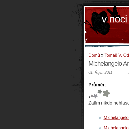
v noci
Domů
»
Tomáš V. O
Michelangelo An
01. Říjen 2011
Průměr:
Zatím nikdo nehlas
Michelangelo 
Michelangelo