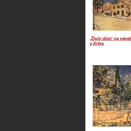
‚Žlutý dům‘ na námě
v Arles