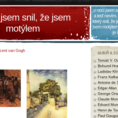
„v noci jsem s
 jsem snil, že jsem
a teď nevím,
který snil, že
motýlem
jsem motýlem
je
cent van Gogh
autoři a z
Tomáš V. O
Bohumil Hra
Ladislav Kl
Franz Kafka
Antoine de 
Edgar Allan
George Orw
Claude Mon
Edvard Mun
Henri de To
Paul Gaugu