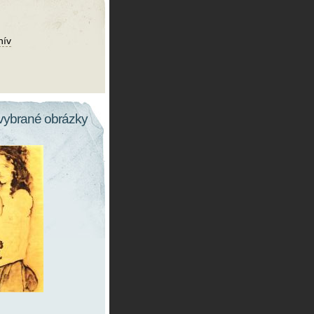
hív
vybrané obrázky