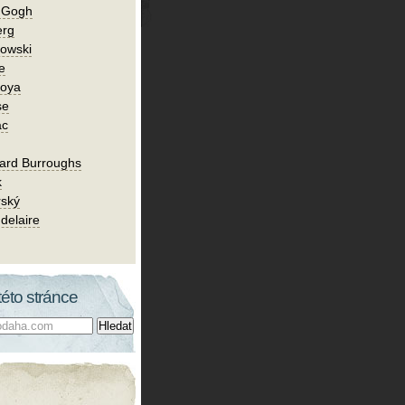
n Gogh
erg
owski
e
Goya
se
ac
ard Burroughs
k
rský
delaire
této stránce