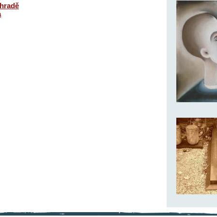
ahradě
a