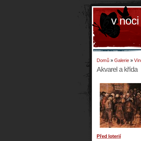
v noci
Domů
»
Galerie
»
Vin
Akvarel a křída
Před loterií