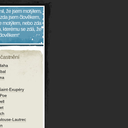
nil, že jsem motýlem,
 zda jsem člověkem,
 je motýlem, nebo zda
, kterému se zdá, že
 člověkem“
účastnění
daha
bal
íma
Saint-Exupéry
 Poe
ell
et
ch
ulouse-Lautrec
in