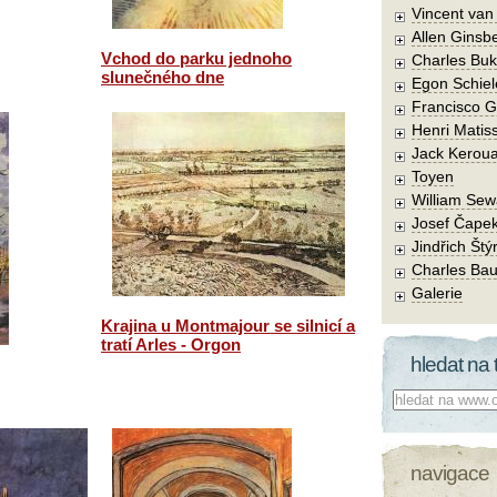
Vincent va
Allen Ginsb
Vchod do parku jednoho
Charles Buk
slunečného dne
Egon Schiel
Francisco 
Henri Matis
Jack Kerou
Toyen
William Sew
Josef Čape
Jindřich Štý
Charles Bau
Galerie
Krajina u Montmajour se silnicí a
tratí Arles - Orgon
hledat na 
Co hledat:
navigace