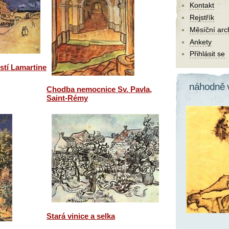
Kontakt
Rejstřík
Měsíční arc
Ankety
Přihlásit se
stí Lamartine
náhodně 
Chodba nemocnice Sv. Pavla,
Saint-Rémy
Stará vinice a selka