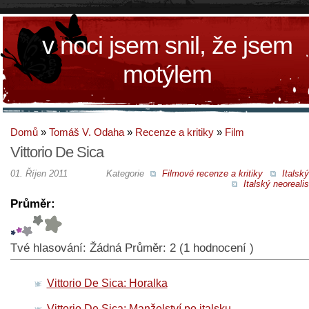
v noci jsem snil, že jsem
motýlem
Domů
»
Tomáš V. Odaha
»
Recenze a kritiky
»
Film
Vittorio De Sica
01. Říjen 2011
Kategorie
Filmové recenze a kritiky
Italský
Italský neoreal
Průměr:
Tvé hlasování:
Žádná
Průměr:
2
(
1
hodnocení )
Vittorio De Sica: Horalka
Vittorio De Sica: Manželství po italsku