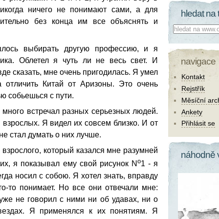
икогда ничего не понимают сами, а для
hledat na 
мительно без конца им все объяснять и
Co hledat:
шлось выбирать другую профессию, и я
navigace
ика. Облетел я чуть ли не весь свет. И
вде сказать, мне очень пригодилась. Я умел
Kontakt
а отличить Китай от Аризоны. Это очень
Rejstřík
ью собьешься с пути.
Měsíční arc
 много встречал разных серьезных людей.
Ankety
 взрослых. Я видел их совсем близко. И от
Přihlásit se
 не стал думать о них лучше.
л взрослого, который казался мне разумней
náhodně 
o
их, я показывал ему свой рисунок N
1 - я
егда носил с собою. Я хотел знать, вправду
то-то понимает. Но все они отвечали мне:
уже не говорил с ними ни об удавах, ни о
вездах. Я применялся к их понятиям. Я