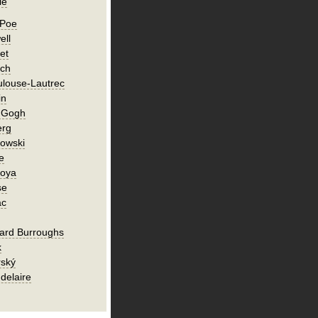
ie
 Poe
ell
et
ch
ulouse-Lautrec
in
n Gogh
erg
owski
e
Goya
se
ac
ard Burroughs
k
rský
delaire