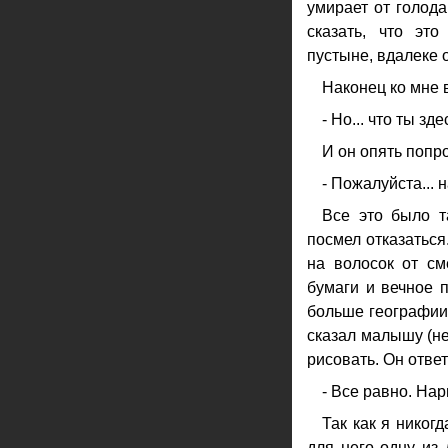
умирает от голода
сказать, что эт
пустыне, вдалеке о
Наконец ко мне в
- Но... что ты з
И он опять попро
- Пожалуйста... 
Все это было т
посмел отказаться
на волосок от см
бумаги и вечное п
больше географии,
сказал малышу (не
рисовать. Он ответ
- Все равно. На
Так как я никог
для него одну из 