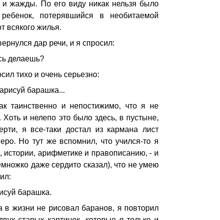
 и жажды. По его виду никак нельзя было
о ребенок, потерявшийся в необитаемой
т всякого жилья.
ернулся дар речи, и я спросил:
десь делаешь?
сил тихо и очень серьезно:
нарисуй барашка...
ак таинственно и непостижимо, что я не
. Хоть и нелепо это было здесь, в пустыне,
ерти, я все-таки достал из кармана лист
еро. Но тут же вспомнил, что учился-то я
 истории, арифметике и правописанию, - и
множко даже сердито сказал), что не умею
ил:
рисуй барашка.
да в жизни не рисовал баранов, я повторил
двух старых картинок, которые я только и