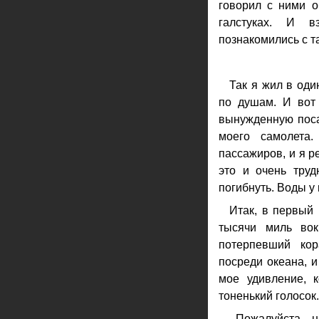
говорил с ними о
галстуках. И 
познакомились с 
Так я жил в оди
по душам. И вот
вынужденную поса
моего самолета
пассажиров, и я р
это и очень тру
погибнуть. Воды у
Итак, в первый 
тысячи миль вок
потерпевший ко
посреди океана, и
мое удивление, к
тоненький голосок.
- Пожалуйста... 