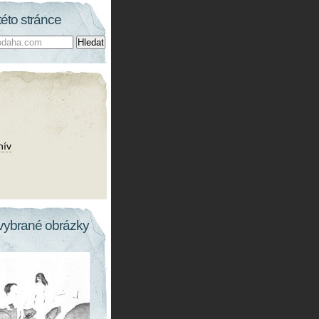
této stránce
hív
vybrané obrázky