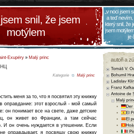
„v noci jsem s
 jsem snil, že jsem
a teď nevím,
který snil, že
motýlem
jsem motýlem
je
aint-Exupéry
»
Malý princ
autoři a z
инц
Tomáš V. O
Bohumil Hra
Kategorie
Malý princ
Ladislav Kl
Franz Kafka
Antoine de 
тить меня за то, что я посвятил эту книжку
Malý prin
в оправдание: этот взрослый - мой самый
Der 
е: он понимает все на свете, даже детские
El P
ец, он живет во Франции, а там сейчас
El p
. И он очень нуждается в утешении. Если
Hoà
Il P
не оправдывает, я посвящу свою книжку