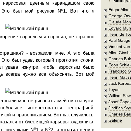
Bibliograf
е нарисовал цветным карандашом свою
o
Edgar Allan
. Это был мой рисунок N
1. Вот что я
George Orw
Claude Mon
Edvard Mun
Henri de To
творение взрослым и спросил, не страшно
Paul Gaugu
Vincent va
Allen Ginsb
страшная? - возразили мне. А это была
Charles Buk
 Это был удав, который проглотил слона.
Egon Schiel
ал удава изнутри, чтобы взрослым было
Francisco 
ь всегда нужно все объяснять. Вот мой
Henri Matis
Jack Kerou
Toyen
William Sew
товали мне не рисовать змей ни снаружи,
Josef Čape
побольше интересоваться географией,
Jindřich Štý
Charles Bau
икой и правописанием. Вот как случилось,
Galerie
тказался от блестящей карьеры художника.
o
o
 с рисунками N
1 и N
2, я утратил веру в