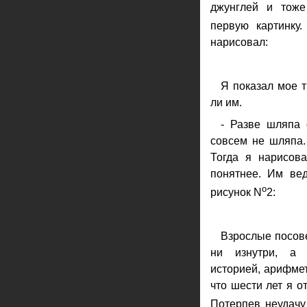
джунглей и тож
первую картинку
нарисовал:
Я показал мое 
ли им.
- Разве шляпа 
совсем не шляпа.
Тогда я нарисов
понятнее. Им вед
o
рисунок N
2:
Взрослые посове
ни изнутри, а 
историей, арифмет
что шести лет я о
Потерпев неудачу