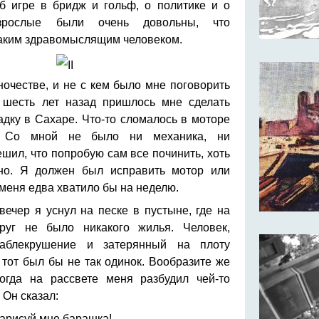
б игре в бридж и гольф, о политике и о
взрослые были очень довольны, что
таким здравомыслящим человеком.
ночестве, и не с кем было мне поговорить
 шесть лет назад пришлось мне сделать
дку в Сахаре. Что-то сломалось в моторе
. Со мной не было ни механика, ни
ешил, что попробую сам все починить, хоть
дно. Я должен был исправить мотор или
 меня едва хватило бы на неделю.
вечер я уснул на песке в пустыне, где на
руг не было никакого жилья. Человек,
раблекрушение и затерянный на плоту
 тот был бы не так одинок. Вообразите же
огда на рассвете меня разбудил чей-то
 Он сказал:
нарисуй мне барашка!