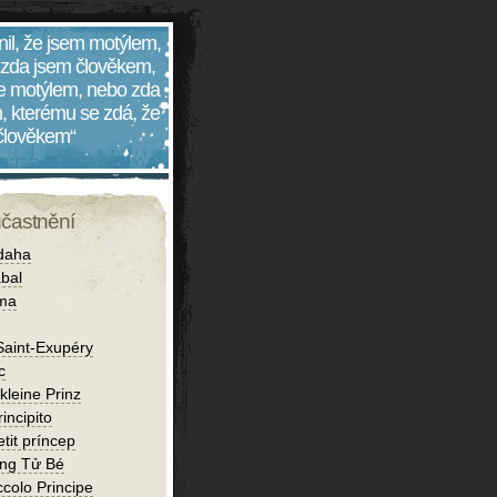
nil, že jsem motýlem,
 zda jsem člověkem,
 je motýlem, nebo zda
, kterému se zdá, že
 člověkem“
účastnění
daha
bal
íma
Saint-Exupéry
c
kleine Prinz
rincipito
etit príncep
ng Tử Bé
iccolo Principe