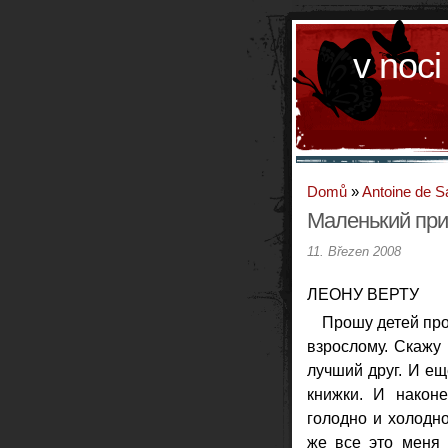
v noci
Domů
»
Antoine de S
Маленький пр
11. Březen 2008
ЛЕОНУ ВЕРТУ
Прошу детей прос
взрослому. Скажу 
лучший друг. И ещ
книжки. И након
голодно и холодно
же все это меня 