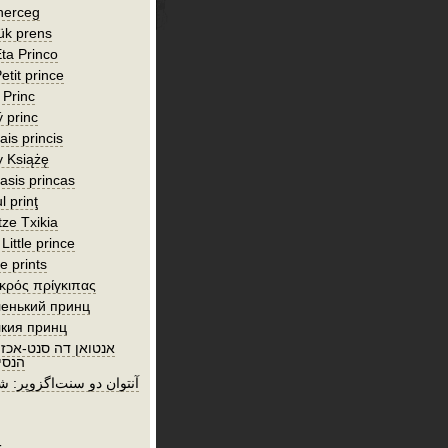
herceg
ük prens
ta Princo
etit prince
 Princ
 princ
is princis
y Książę
asis princas
l prinţ
tze Txikia
Little prince
e prints
ικρός πρίγκιπας
енький принц
кия принц
אנטואן דה סנט-אכז:
הנסי
آنتوان دو سنت‌اگزوپر: ش