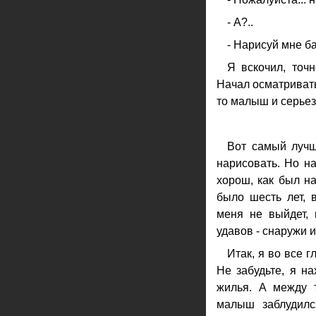
- А?..
- Нарисуй мне ба
Я вскочил, точ
Начал осматривать
то малыш и серьез
Вот самый лучш
нарисовать. Но на
хорош, как был на
было шесть лет, 
меня не выйдет, 
удавов - снаружи и
Итак, я во все 
Не забудьте, я на
жилья. А между 
малыш заблудилс