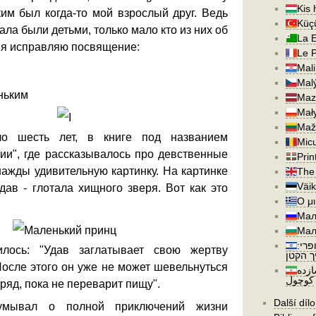
Kis 
ким был когда-то мой взрослый друг. Ведь
Küç
ала были детьми, только мало кто из них об
La E
, я исправляю посвящение:
Le P
Mali
Malý
ньким
Maza
Mał
Maž
о шесть лет, в книге под названием
Micu
ии", где рассказывалось про девственные
Prin
нажды удивительную картинку. На картинке
The 
Väik
дав - глотала хищного зверя. Вот как это
Ο μ
Мал
Мал
ופרי
илось: "Удав заглатывает свою жертву
ך הקטן
После этого он уже не может шевельнуться
ازده
کوچول
ряд, пока не переварит пищу".
Další dílo
умывал о полной приключений жизни