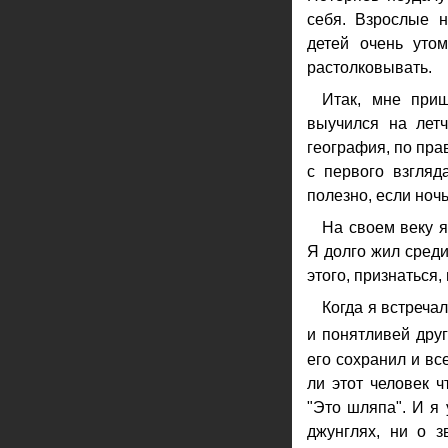
себя. Взрослые н
детей очень уто
растолковывать.
Итак, мне при
выучился на летч
география, по пра
с первого взгляд
полезно, если ноч
На своем веку я
Я долго жил среди
этого, признаться,
Когда я встреча
и понятливей друг
его сохранил и вс
ли этот человек ч
"Это шляпа". И я 
джунглях, ни о з