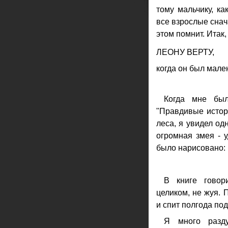
тому мальчику, ка
все взрослые снач
этом помнит. Итак
ЛЕОНУ ВЕРТУ,
когда он был мале
Когда мне был
"Правдивые истор
леса, я увидел од
огромная змея - у
было нарисовано:
В книге говор
целиком, не жуя. 
и спит полгода под
Я много разд