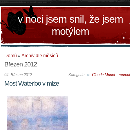
v noci jsem snil, že jsem
motýlem
Domů
»
Archív dle měsíců
Březen 2012
04. Březen 2012
Kategorie
Claude Monet - reprod
Most Waterloo v mlze