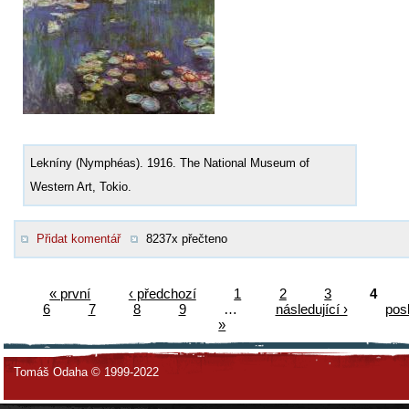
Lekníny (Nymphéas). 1916. The National Museum of
Western Art, Tokio.
Přidat komentář
8237x přečteno
« první
‹ předchozí
1
2
3
4
6
7
8
9
…
následující ›
pos
»
Tomáš Odaha © 1999-2022