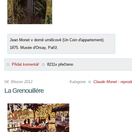
Jean Monet v domě umělcově (Un Coin d'appartement).
1875. Musée d'Orsay, Paříž.
Přidat komentář
8211x přečteno
04. Březen 2012
Kategorie
Claude Monet - reprod
La Grenouillére