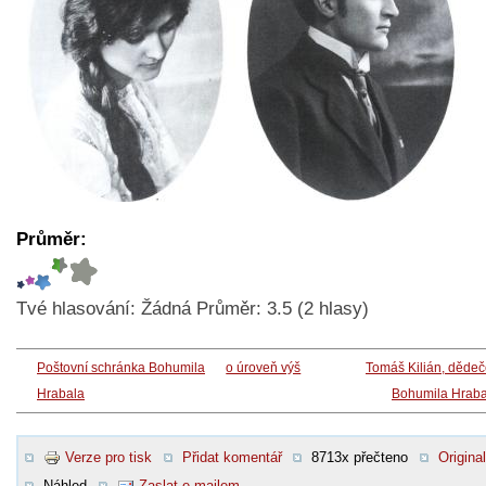
Průměr:
Tvé hlasování:
Žádná
Průměr:
3.5
(
2
hlasy)
Poštovní schránka Bohumila
o úroveň výš
Tomáš Kilián, děde
Hrabala
Bohumila Hraba
Verze pro tisk
Přidat komentář
8713x přečteno
Original
Náhled
Zaslat e-mailem