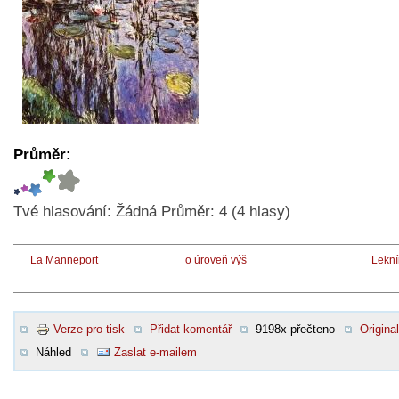
Průměr:
Tvé hlasování:
Žádná
Průměr:
4
(
4
hlasy)
La Manneport
o úroveň výš
Lekní
Verze pro tisk
Přidat komentář
9198x přečteno
Original
Náhled
Zaslat e-mailem