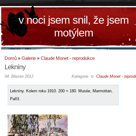
v noci jsem snil, že jsem
motýlem
Domů
»
Galerie
»
Claude Monet - reprodukce
Lekníny
04. Březen 2012
Kategorie
Claude Monet - reprod
Lekníny. Kolem roku 1910. 200 × 180. Musée, Marmottan,
Paříž.