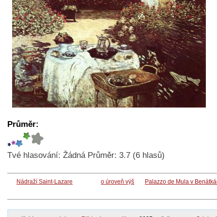
Průměr:
Tvé hlasování:
Žádná
Průměr:
3.7
(
6
hlasů)
Nádraží Saint-Lazare
o úroveň výš
Palazzo de Mula v Benátk