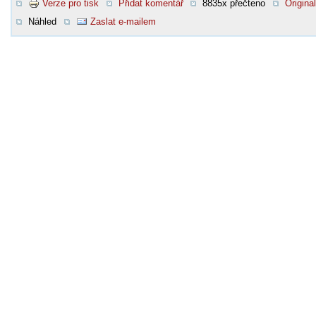
Verze pro tisk
Přidat komentář
8835x přečteno
Original
Náhled
Zaslat e-mailem