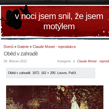
v noci jsem snil, že jsem
motýlem
Domů
»
Galerie
»
Claude Monet - reprodukce
Oběd v zahradě
04. Březen 2012
Kategorie
Claude Monet - reprod
Oběd v zahradě. 1872. 162 × 200. Louvre, Paříž.