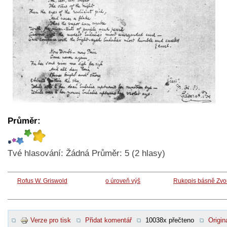
Průměr:
Tvé hlasování:
Žádná
Průměr:
5
(
2
hlasy)
Rofus W. Griswold
o úroveň výš
Rukopis básně Zvo
Verze pro tisk
Přidat komentář
10038x přečteno
Origin