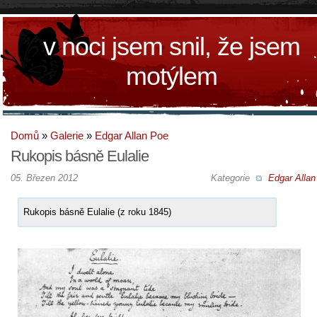
v noci jsem snil, že jsem
motýlem
Domů
»
Galerie
»
Edgar Allan Poe
Rukopis básně Eulalie
05. Březen 2012
Kategorie
Edgar Allan
Rukopis básně Eulalie (z roku 1845)