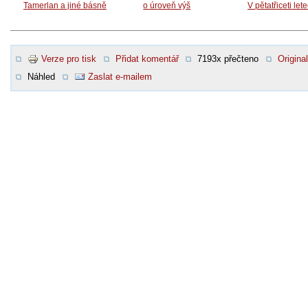
Tamerlan a jiné básně
o úroveň výš
V pětatřiceti let
Verze pro tisk
Přidat komentář
7193x přečteno
Original
Náhled
Zaslat e-mailem