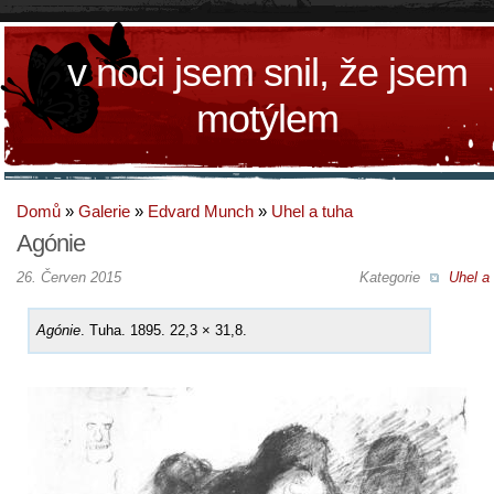
v noci jsem snil, že jsem
motýlem
Domů
»
Galerie
»
Edvard Munch
»
Uhel a tuha
Agónie
26. Červen 2015
Kategorie
Uhel a
Agónie
. Tuha. 1895. 22,3 × 31,8.