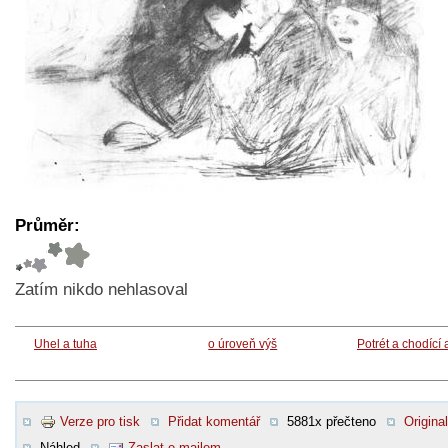
Průměr:
Zatím nikdo nehlasoval
Uhel a tuha
o úroveň výš
Potrét a chodící 
Verze pro tisk
Přidat komentář
5881x přečteno
Original
Náhled
Zaslat e-mailem