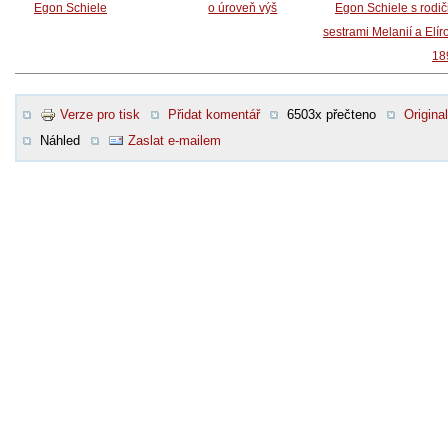
Egon Schiele
o úroveň výš
Egon Schiele s rodič
sestrami Melanií a Elír
18
Verze pro tisk
Přidat komentář
6503x přečteno
Original
Náhled
Zaslat e-mailem