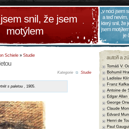
„v noci jsem s
 jsem snil, že jsem
a teď nevím,
který snil, že
motýlem
jsem motýlem
je
n Schiele
»
Studie
autoři a z
letou
Tomáš V. O
Bohumil Hra
Kategorie
Studie
Ladislav Kl
Franz Kafka
trét s paletou
, 1905.
Antoine de 
Edgar Allan
George Orw
Claude Mon
Edvard Mun
Henri de To
Paul Gaugu