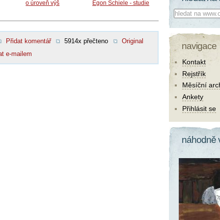
o úroveň výš
Egon Schiele - studie
Co hledat:
Přidat komentář
5914x přečteno
Original
navigace
at e-mailem
Kontakt
Rejstřík
Měsíční arc
Ankety
Přihlásit se
náhodně 