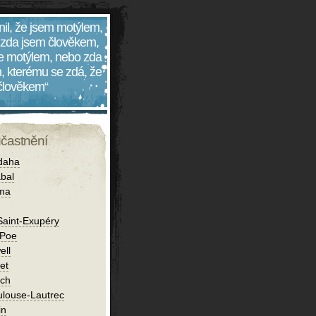
nil, že jsem motýlem,
 zda jsem člověkem,
 je motýlem, nebo zda
, kterému se zdá, že
 člověkem“
účastnění
daha
bal
íma
Saint-Exupéry
 Poe
ell
et
ch
ulouse-Lautrec
in