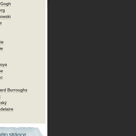
n Gogh
erg
owski
e
ie
ie
Goya
se
ac
ard Burroughs
k
rský
delaire
této stránce