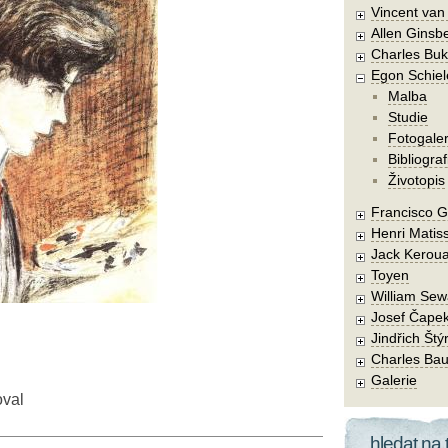
Vincent va
Allen Ginsb
Charles Buk
Egon Schiel
Malba
Studie
Fotogaler
Bibliograf
Životopis
Francisco 
Henri Matis
Jack Kerou
Toyen
William Sew
Josef Čape
Jindřich Štý
Charles Bau
Galerie
oval
hledat na 