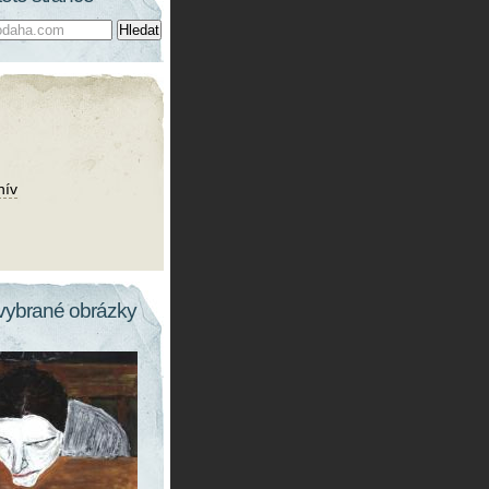
hív
vybrané obrázky