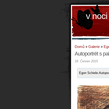
v noci
Domů
»
Galerie
»
Ego
Autoportrét s pa
18. Červen 2015
Egon Schiele:
Autopor