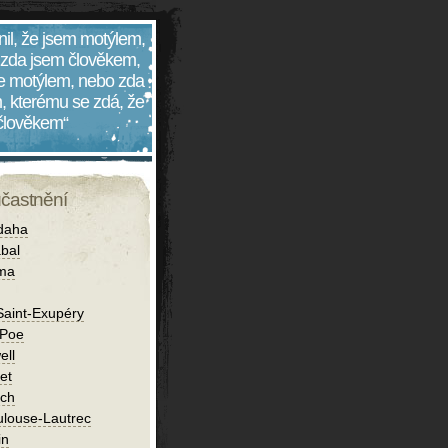
nil, že jsem motýlem,
 zda jsem člověkem,
 je motýlem, nebo zda
, kterému se zdá, že
 člověkem“
účastnění
daha
bal
íma
Saint-Exupéry
 Poe
ell
et
ch
ulouse-Lautrec
in