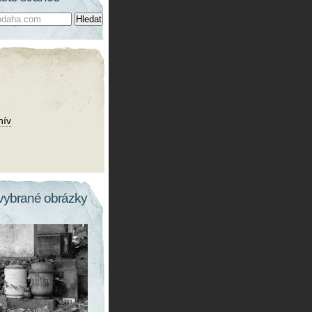
hív
vybrané obrázky