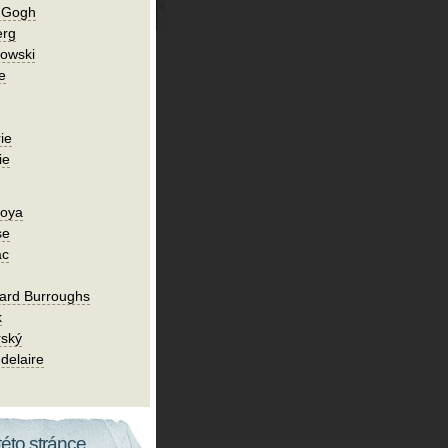
n Gogh
erg
owski
e
ie
ie
Goya
se
ac
ard Burroughs
k
rský
delaire
této stránce