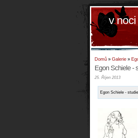
v noci
Domů
»
Galerie
»
Ego
Egon Schiele - s
25. Říjen 2013
Egon Schiele - studie