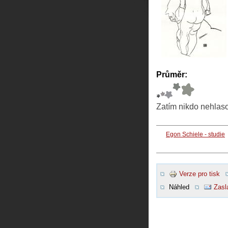
Průměr:
Zatím nikdo nehlas
Egon Schiele - studie
Verze pro tisk
Náhled
Zasl