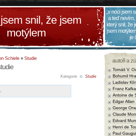
„v noci jsem s
 jsem snil, že jsem
a teď nevím,
který snil, že
motýlem
jsem motýlem
je
n Schiele
»
Studie
autoři a z
tudie
Tomáš V. O
Bohumil Hra
Kategorie
Studie
Ladislav Kl
Franz Kafka
.
Antoine de 
Edgar Allan
George Orw
Claude Mon
Edvard Mun
Henri de To
Paul Gaugu