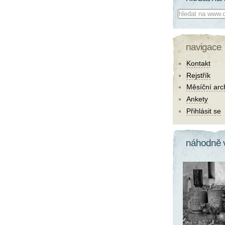
Co hledat:
navigace
Kontakt
Rejstřík
Měsíční arc
Ankety
Přihlásit se
náhodně 