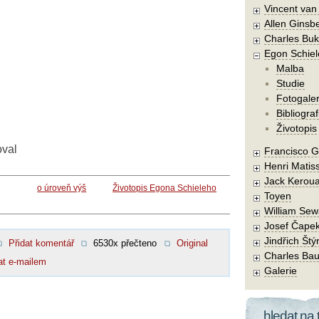
Vincent va
Allen Ginsb
Charles Buk
Egon Schiel
Malba
Studie
Fotogaler
Bibliograf
Životopis
oval
Francisco 
Henri Matis
Jack Kerou
o úroveň výš
Životopis Egona Schieleho
Toyen
William Sew
Josef Čape
Jindřich Štý
Přidat komentář
6530x přečteno
Original
Charles Bau
at e-mailem
Galerie
hledat na 