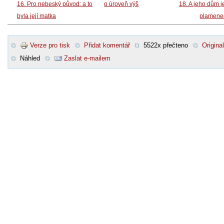
16. Pro nebeský původ: a to
o úroveň výš
18. A jeho dům j
byla její matka
plamene
Verze pro tisk
Přidat komentář
5522x přečteno
Original
Náhled
Zaslat e-mailem