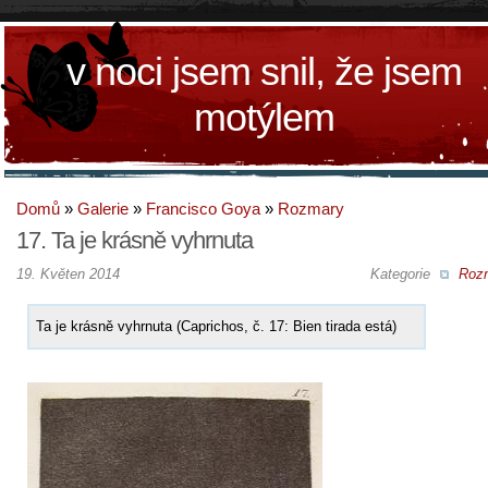
v noci jsem snil, že jsem
motýlem
Domů
»
Galerie
»
Francisco Goya
»
Rozmary
17. Ta je krásně vyhrnuta
19. Květen 2014
Kategorie
Roz
Ta je krásně vyhrnuta (Caprichos, č. 17: Bien tirada está)