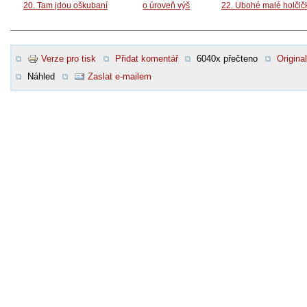
20. Tam jdou oškubaní
o úroveň výš
22. Ubohé malé holčič
Verze pro tisk
Přidat komentář
6040x přečteno
Original
Náhled
Zaslat e-mailem