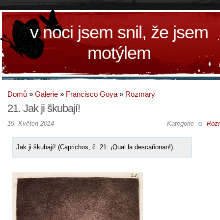
v noci jsem snil, že jsem
motýlem
Domů
»
Galerie
»
Francisco Goya
»
Rozmary
21. Jak ji škubají!
19. Květen 2014
Kategorie
Roz
Jak ji škubají! (Caprichos, č. 21: ¡Qual la descañonan!)