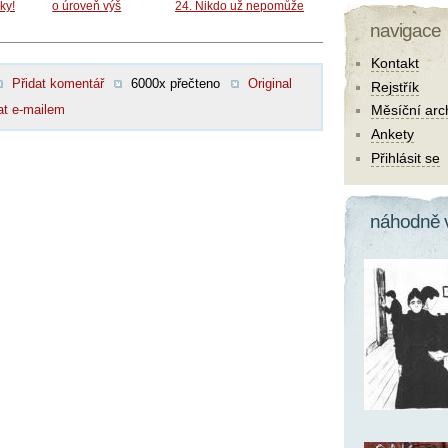
ky!
o úroveň výš
24. Nikdo už nepomůže
navigace
Kontakt
Přidat komentář
6000x přečteno
Original
Rejstřík
at e-mailem
Měsíční arc
Ankety
Přihlásit se
náhodně 