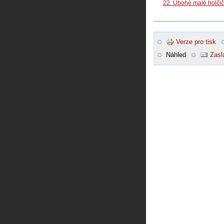
22. Ubohé malé holčič
Verze pro tisk
Náhled
Zasl