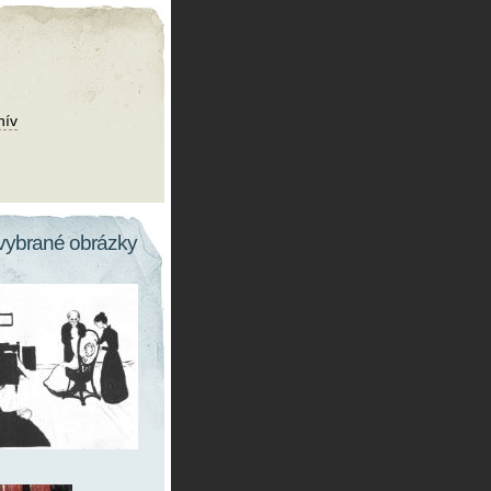
hív
vybrané obrázky