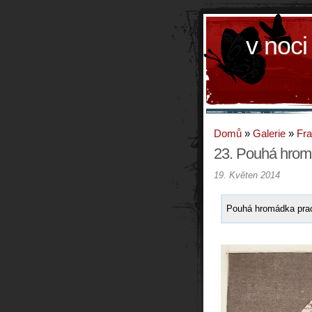
v noci
Domů
»
Galerie
»
Fr
23. Pouhá hrom
19. Květen 2014
Pouhá hromádka prach