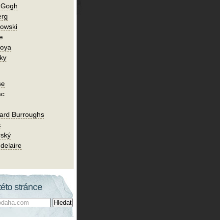
n Gogh
erg
owski
e
Goya
ky
se
ac
ard Burroughs
k
rský
delaire
této stránce