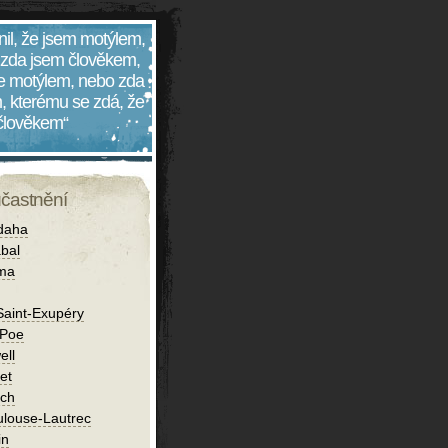
nil, že jsem motýlem,
 zda jsem člověkem,
 je motýlem, nebo zda
, kterému se zdá, že
 člověkem“
účastnění
daha
bal
íma
Saint-Exupéry
 Poe
ell
et
ch
ulouse-Lautrec
in