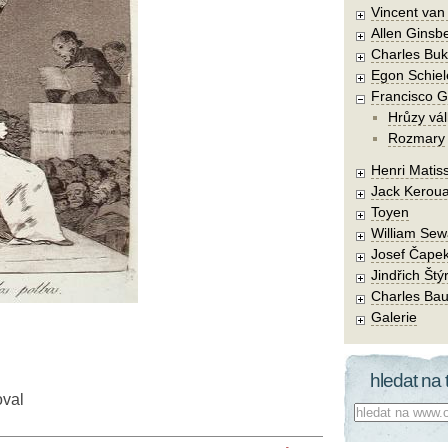
Vincent va
Allen Ginsb
Charles Buk
Egon Schiel
Francisco 
Hrůzy vál
Rozmary
Henri Matis
Jack Kerou
Toyen
William Sew
Josef Čape
Jindřich Štý
Charles Bau
Galerie
hledat na 
oval
Co hledat: