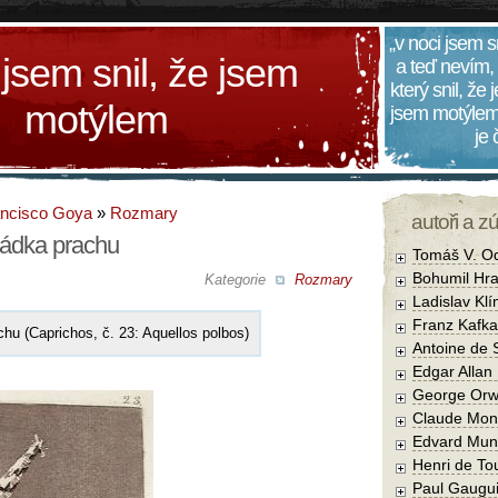
„v noci jsem s
 jsem snil, že jsem
a teď nevím,
který snil, že
motýlem
jsem motýlem
je
ancisco Goya
»
Rozmary
autoři a z
ádka prachu
Tomáš V. O
Bohumil Hra
Kategorie
Rozmary
Ladislav Kl
Franz Kafka
u (Caprichos, č. 23: Aquellos polbos)
Antoine de 
Edgar Allan
George Orw
Claude Mon
Edvard Mun
Henri de To
Paul Gaugu