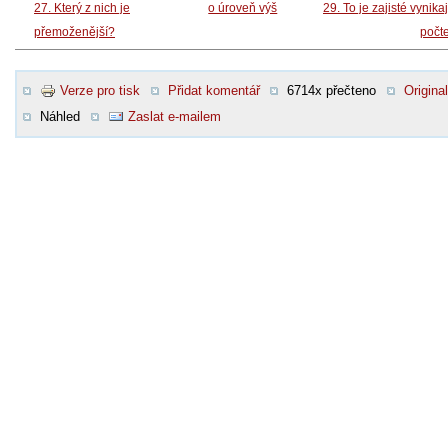
27. Který z nich je
o úroveň výš
29. To je zajisté vynikaj
přemoženější?
počt
Verze pro tisk
Přidat komentář
6714x přečteno
Original
Náhled
Zaslat e-mailem