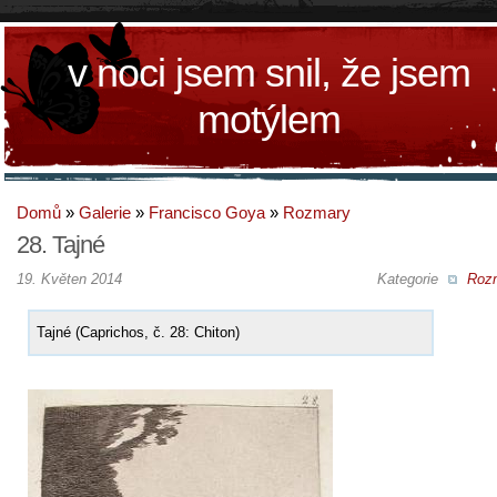
v noci jsem snil, že jsem
motýlem
Domů
»
Galerie
»
Francisco Goya
»
Rozmary
28. Tajné
19. Květen 2014
Kategorie
Roz
Tajné (Caprichos, č. 28: Chiton)