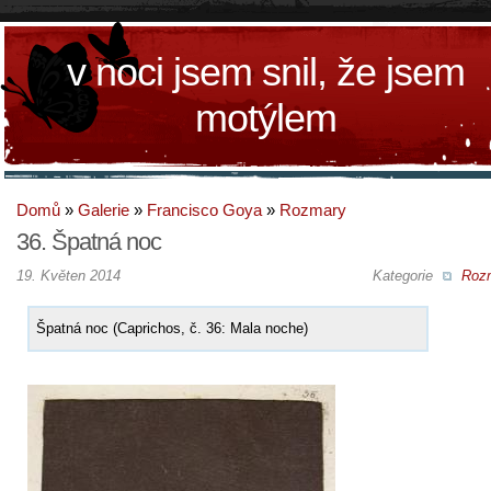
v noci jsem snil, že jsem
motýlem
Domů
»
Galerie
»
Francisco Goya
»
Rozmary
36. Špatná noc
19. Květen 2014
Kategorie
Roz
Špatná noc (Caprichos, č. 36: Mala noche)