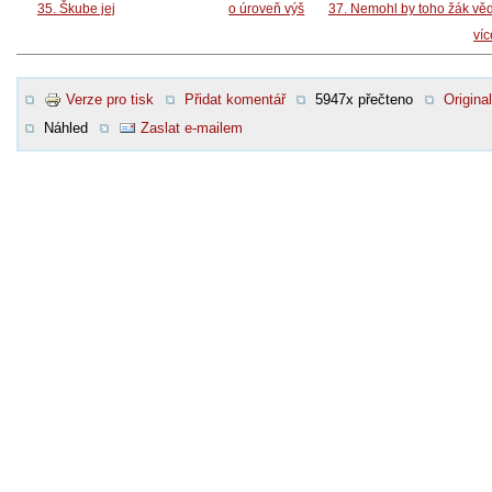
35. Škube jej
o úroveň výš
37. Nemohl by toho žák vě
ví
Verze pro tisk
Přidat komentář
5947x přečteno
Original
Náhled
Zaslat e-mailem