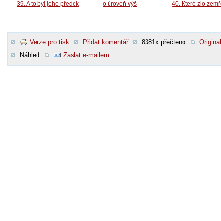
39. A to byl jeho předek
o úroveň výš
40. Které zlo zem
Verze pro tisk
Přidat komentář
8381x přečteno
Original
Náhled
Zaslat e-mailem