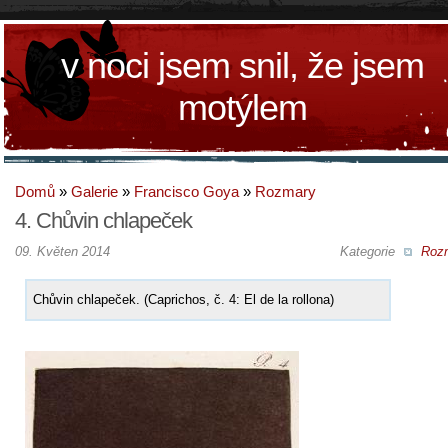
v noci jsem snil, že jsem
motýlem
Domů
»
Galerie
»
Francisco Goya
»
Rozmary
4. Chůvin chlapeček
09. Květen 2014
Kategorie
Roz
Chůvin chlapeček. (Caprichos, č. 4: El de la rollona)