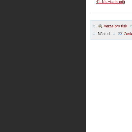
41. Nic víc nic míň
Verze pro tisk
Náhled
Zasl