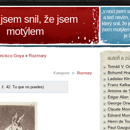
„v noci jsem s
 jsem snil, že jsem
a teď nevím,
který snil, že
motýlem
jsem motýlem
je
ancisco Goya
»
Rozmary
autoři a z
Tomáš V. O
Bohumil Hra
Kategorie
Rozmary
Ladislav Kl
Franz Kafka
 č. 42: Tu que no puedes)
Antoine de 
Edgar Allan
George Orw
Claude Mon
Edvard Mun
Henri de To
Paul Gaugu