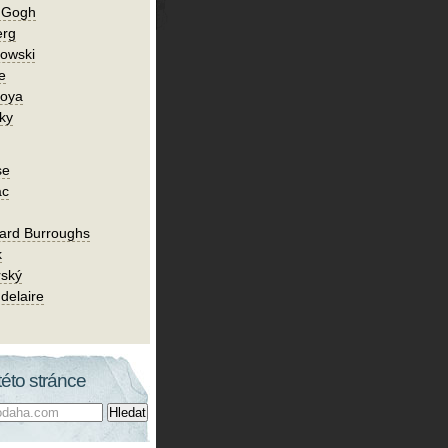
n Gogh
erg
owski
e
Goya
ky
se
ac
ard Burroughs
k
rský
delaire
této stránce