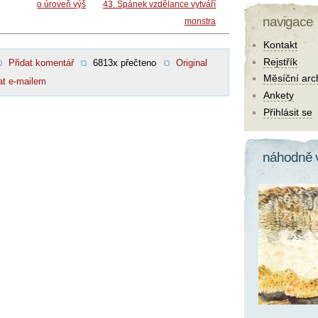
o úroveň výš
43. Spánek vzdělance vytváří
navigace
monstra
Kontakt
Rejstřík
Přidat komentář
6813x přečteno
Original
Měsíční arc
at e-mailem
Ankety
Přihlásit se
náhodně 