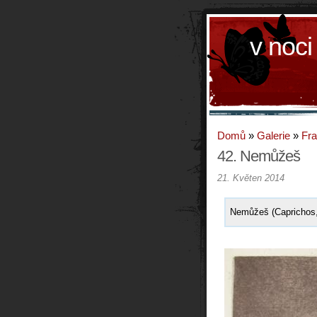
v noci
Domů
»
Galerie
»
Fr
42. Nemůžeš
21. Květen 2014
Nemůžeš (Caprichos,