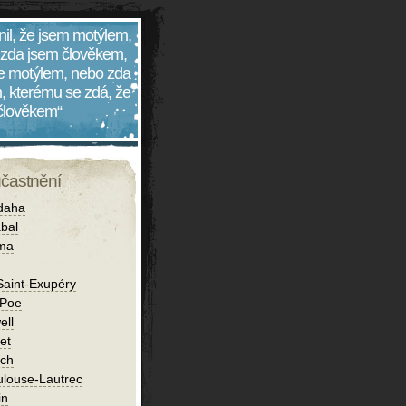
nil, že jsem motýlem,
 zda jsem člověkem,
 je motýlem, nebo zda
, kterému se zdá, že
 člověkem“
účastnění
daha
bal
íma
Saint-Exupéry
 Poe
ell
et
ch
ulouse-Lautrec
in