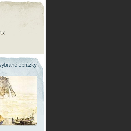
hív
vybrané obrázky