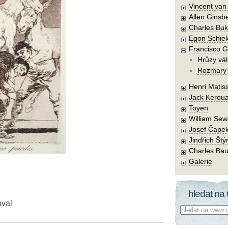
Vincent va
Allen Ginsb
Charles Buk
Egon Schiel
Francisco 
Hrůzy vál
Rozmary
Henri Matis
Jack Kerou
Toyen
William Sew
Josef Čape
Jindřich Štý
Charles Bau
Galerie
hledat na 
oval
Co hledat: