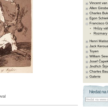
Vincent va
Allen Ginsb
Charles Buk
Egon Schiel
Francisco 
Hrůzy vál
Rozmary
Henri Matis
Jack Kerou
Toyen
William Sew
Josef Čape
Jindřich Štý
Charles Bau
Galerie
hledat na 
oval
Co hledat: