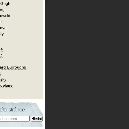
n Gogh
erg
owski
e
Goya
ky
se
ac
ard Burroughs
k
rský
delaire
této stránce