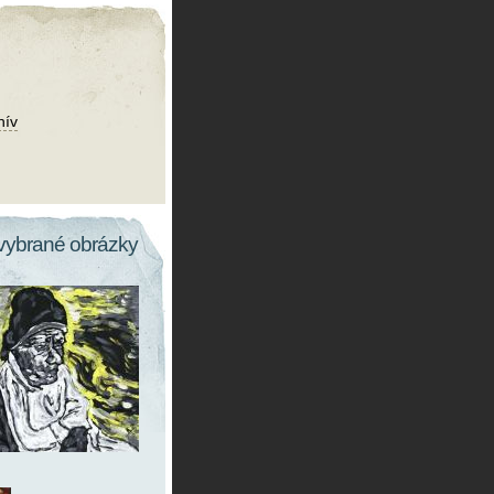
hív
vybrané obrázky