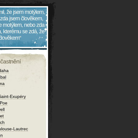
nil, že jsem motýlem,
 zda jsem člověkem,
 je motýlem, nebo zda
, kterému se zdá, že
 člověkem“
účastnění
daha
bal
íma
Saint-Exupéry
 Poe
ell
et
ch
ulouse-Lautrec
in