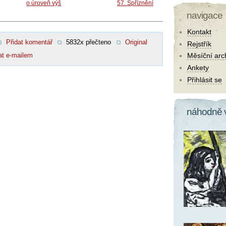
o úroveň výš
57. Spříznění
navigace
Kontakt
Přidat komentář
5832x přečteno
Original
Rejstřík
at e-mailem
Měsíční arc
Ankety
Přihlásit se
náhodně 