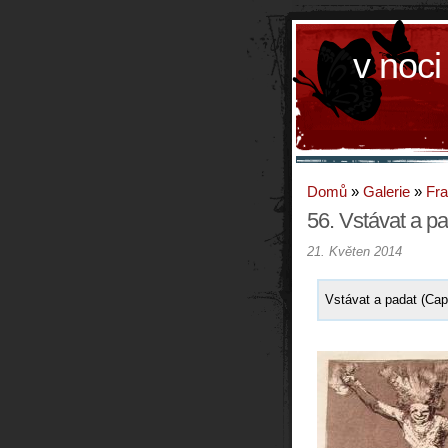
v noci
Domů
»
Galerie
»
Fr
56. Vstávat a p
21. Květen 2014
Vstávat a padat (Capr