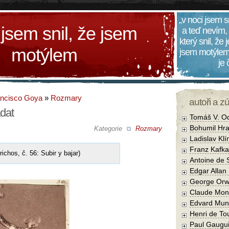
„v noci jsem s
 jsem snil, že jsem
a teď nevím,
který snil, že
motýlem
jsem motýlem
je
ancisco Goya
»
Rozmary
autoři a z
adat
Tomáš V. O
Bohumil Hra
Kategorie
Rozmary
Ladislav Kl
Franz Kafka
ichos, č. 56: Subir y bajar)
Antoine de 
Edgar Allan
George Orw
Claude Mon
Edvard Mun
Henri de To
Paul Gaugu