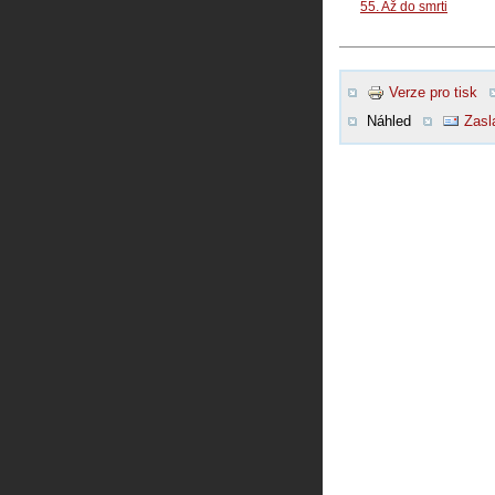
55. Až do smrti
Verze pro tisk
Náhled
Zasl