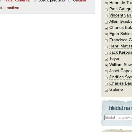
Přidat komentář
8397x přečteno
Original
Henri de To
at e-mailem
Paul Gaugu
Vincent va
Allen Ginsb
Charles Buk
Egon Schiel
Francisco 
Henri Matis
Jack Kerou
Toyen
William Sew
Josef Čape
Jindřich Štý
Charles Bau
Galerie
hledat na 
Co hledat: