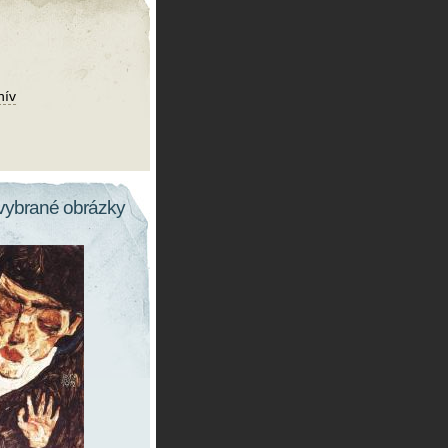
hív
vybrané obrázky