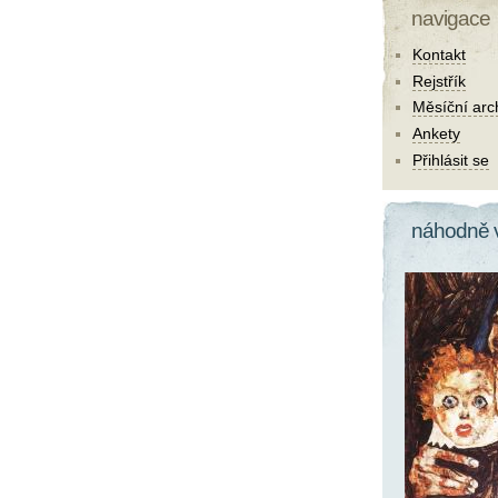
navigace
Kontakt
Rejstřík
Měsíční arc
Ankety
Přihlásit se
náhodně 