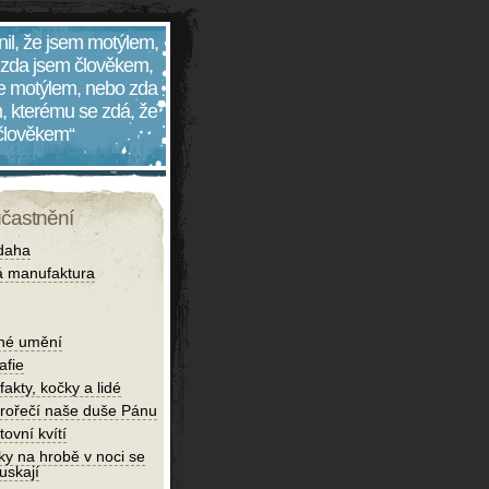
nil, že jsem motýlem,
 zda jsem člověkem,
 je motýlem, nebo zda
, kterému se zdá, že
 člověkem“
účastnění
daha
 manufaktura
né umění
afie
fakty, kočky a lidé
rořečí naše duše Pánu
tovní kvítí
ky na hrobě v noci se
uskají