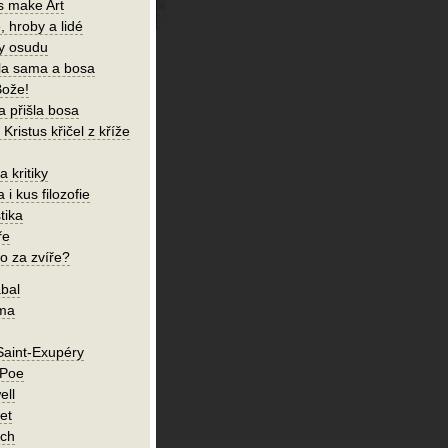
s make Art
, hroby a lidé
ky osudu
šla sama a bosa
Bože!
a přišla bosa
Kristus křičel z kříže
 kritiky
 i kus filozofie
tika
ře
o za zvíře?
bal
íma
Saint-Exupéry
 Poe
ell
et
ch