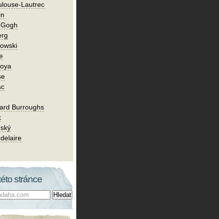
ulouse-Lautrec
in
n Gogh
erg
owski
e
Goya
se
ac
ard Burroughs
k
rský
delaire
této stránce