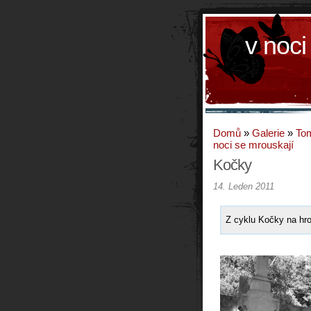
v noci
Domů
»
Galerie
»
To
noci se mrouskají
Kočky
14. Leden 2011
Z cyklu Kočky na hro