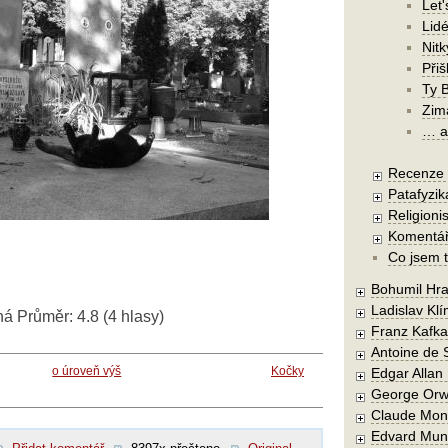
Let'
Lidé
Nit
Při
Ty 
Zim
… a 
Recenze a
Patafyzika
Religionis
Komentá
Co jsem t
Bohumil Hra
Ladislav Kl
ná
Průměr:
4.8
(
4
hlasy)
Franz Kafka
Antoine de 
o úroveň výš
Kočky
Edgar Allan
George Orw
Claude Mon
Edvard Mun