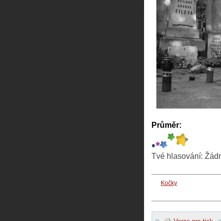
Průměr:
Tvé hlasování:
Žád
Kočky