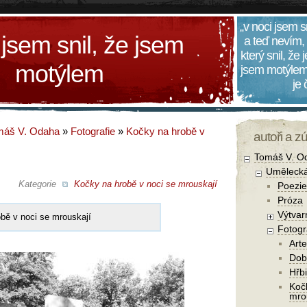
„v noci jsem s
 jsem snil, že jsem
a teď nevím,
který snil, že
motýlem
jsem motýlem
je
máš V. Odaha
»
Fotografie
»
Kočky na hrobě v
autoři a z
Tomáš V. O
Umělecká
Kategorie
Kočky na hrobě v noci se mrouskají
Poezie
Próza
Výtvar
bě v noci se mrouskají
Fotogr
Arte
Dob
Hřbi
Koč
mro