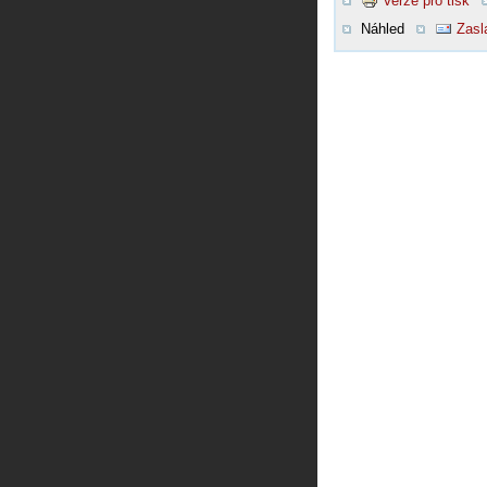
Verze pro tisk
Náhled
Zasl