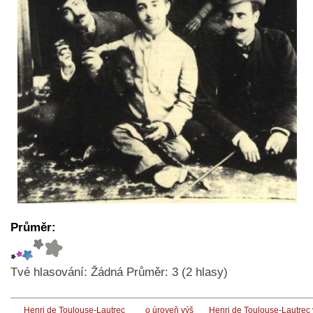
Průměr:
Tvé hlasování:
Žádná
Průměr:
3
(
2
hlasy)
Henri de Toulouse-Lautrec
o úroveň výš
Henri de Toulouse-Lautrec