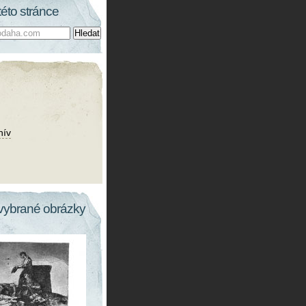
této stránce
hív
vybrané obrázky