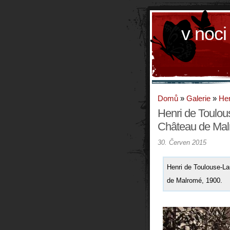
v noci
Domů
»
Galerie
»
Hen
Henri de Toulou
Château de Ma
30. Červen 2015
Henri de Toulouse-La
de Malromé, 1900.