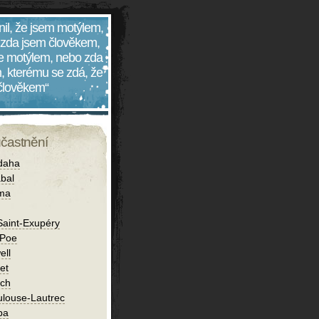
nil, že jsem motýlem,
 zda jsem člověkem,
 je motýlem, nebo zda
, kterému se zdá, že
 člověkem“
účastnění
daha
bal
íma
Saint-Exupéry
 Poe
ell
et
ch
ulouse-Lautrec
ba