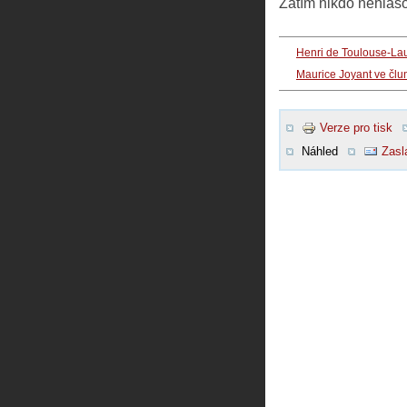
Zatím nikdo nehlas
Henri de Toulouse-Lau
Maurice Joyant ve člu
Verze pro tisk
Náhled
Zasl