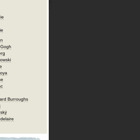
ie
ie
in
n Gogh
erg
owski
e
Goya
se
ac
ard Burroughs
k
rský
delaire