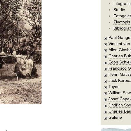
Litografie
Studie
Fotogaler
Životopis
Bibliograf
Paul Gaugu
Vincent va
Allen Ginsb
Charles Buk
Egon Schiel
Francisco 
Henri Matis
Jack Kerou
Toyen
William Sew
Josef Čape
Jindřich Štý
Charles Bau
Galerie