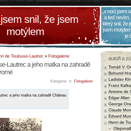
„v noci jsem s
 jsem snil, že jsem
a teď nevím,
který snil, že
motýlem
jsem motýlem
je
ri de Toulouse-Lautrec
»
Fotogalerie
autoři a z
se-Lautrec a jeho matka na zahradě
Tomáš V. O
lromé
Bohumil Hra
Ladislav Kl
Kategorie
Fotogalerie
Franz Kafka
Antoine de 
utrec a jeho matka na zahradě Château
Edgar Allan
George Orw
Claude Mon
Edvard Mun
Henri de To
Olejomal