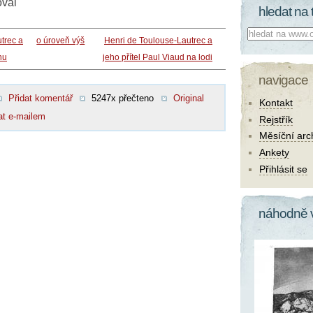
oval
hledat na 
Co hledat:
trec a
o úroveň výš
Henri de Toulouse-Lautrec a
nu
jeho přítel Paul Viaud na lodi
navigace
Přidat komentář
5247x přečteno
Original
Kontakt
at e-mailem
Rejstřík
Měsíční arc
Ankety
Přihlásit se
náhodně 