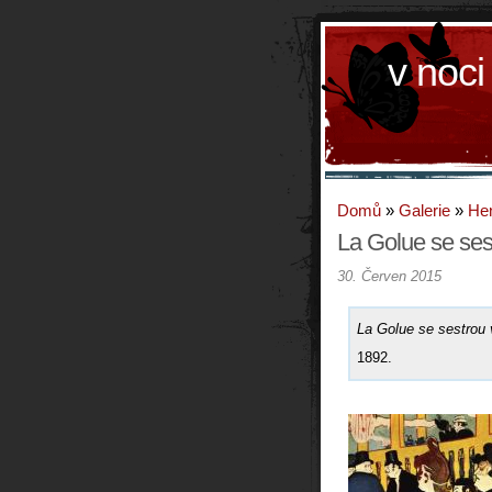
v noci
Domů
»
Galerie
»
Hen
La Golue se ses
30. Červen 2015
La Golue se sestrou
1892.