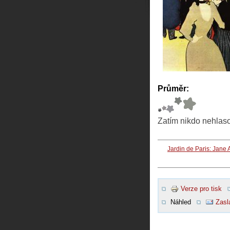
Průměr:
Zatím nikdo nehlas
Jardin de Paris: Jane A
Verze pro tisk
Náhled
Zasl