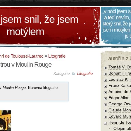
„v noci jsem s
 jsem snil, že jsem
a teď nevím,
který snil, že
motýlem
jsem motýlem
je
ri de Toulouse-Lautrec
»
Litografie
autoři a z
trou v Moulin Rouge
Tomáš V. O
Bohumil Hra
Kategorie
Litografie
Ladislav Kl
Franz Kafka
 v Moulin Rouge
. Barevná litografie.
Antoine de 
Edgar Allan
George Orw
Claude Mon
Edvard Mun
Henri de To
Olejomal