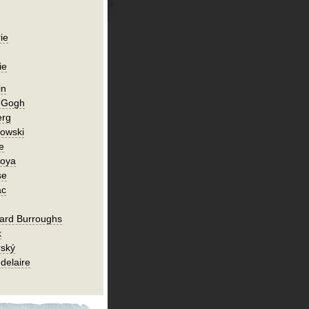
ie
ie
in
n Gogh
erg
owski
e
Goya
se
ac
ard Burroughs
k
rský
delaire