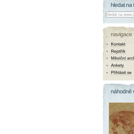
hledat na 
Co hledat:
navigace
Kontakt
Rejstřík
Měsíční arc
Ankety
Přihlásit se
náhodně 