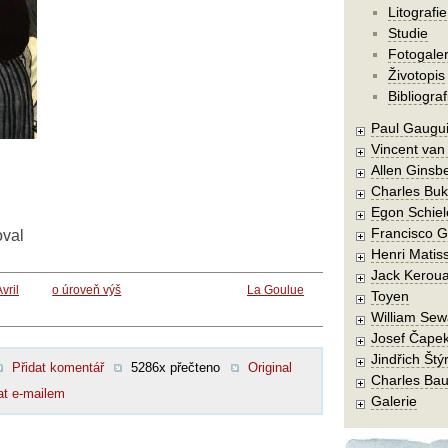
Litografie
Studie
Fotogaler
Životopis
Bibliograf
Paul Gaugu
Vincent va
Allen Ginsb
Charles Buk
Egon Schiel
Francisco 
oval
Henri Matis
Jack Kerou
vril
o úroveň výš
La Goulue
Toyen
William Sew
Josef Čape
Jindřich Štý
Přidat komentář
5286x přečteno
Original
Charles Bau
at e-mailem
Galerie