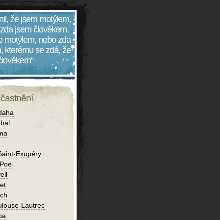
nil, že jsem motýlem,
 zda jsem člověkem,
 je motýlem, nebo zda
, kterému se zdá, že
 člověkem“
účastnění
daha
bal
íma
Saint-Exupéry
 Poe
ell
et
ch
ulouse-Lautrec
ba