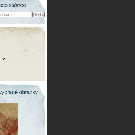
této stránce
hív
vybrané obrázky