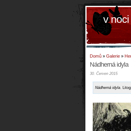
v noci
Domů
»
Galerie
»
Hen
Nádherná idyla
30. Červen 2015
Nádherná idyla
. Lito