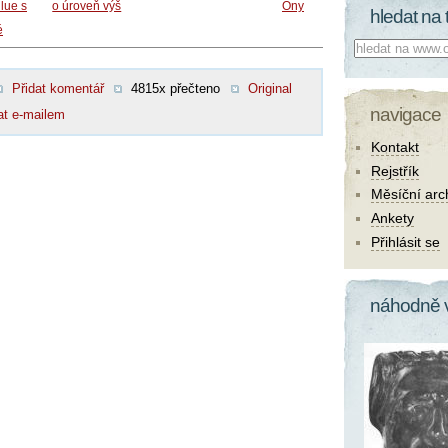
lue s
o úroveň výš
Ony
hledat na 
é
Co hledat:
Přidat komentář
4815x přečteno
Original
navigace
at e-mailem
Kontakt
Rejstřík
Měsíční arc
Ankety
Přihlásit se
náhodně 