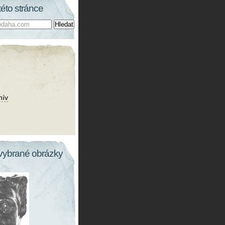
této stránce
hív
vybrané obrázky