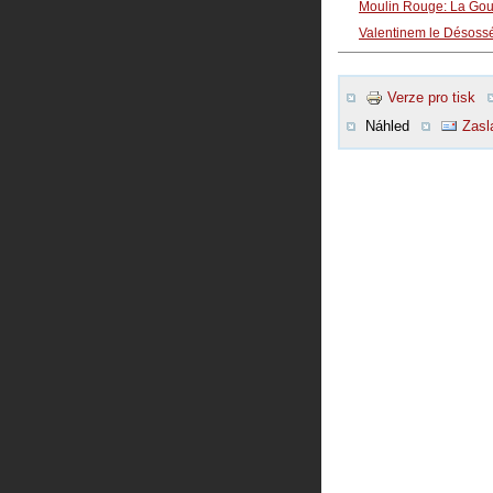
Moulin Rouge: La Gou
Valentinem le Désoss
Verze pro tisk
Náhled
Zasl