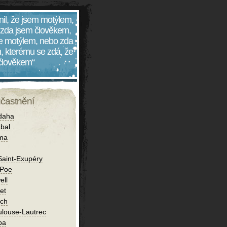
nil, že jsem motýlem,
 zda jsem člověkem,
 je motýlem, nebo zda
, kterému se zdá, že
 člověkem“
účastnění
daha
bal
íma
Saint-Exupéry
 Poe
ell
et
ch
ulouse-Lautrec
ba