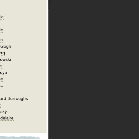
ie
ie
in
n Gogh
erg
owski
e
Goya
se
ac
ard Burroughs
k
rský
delaire