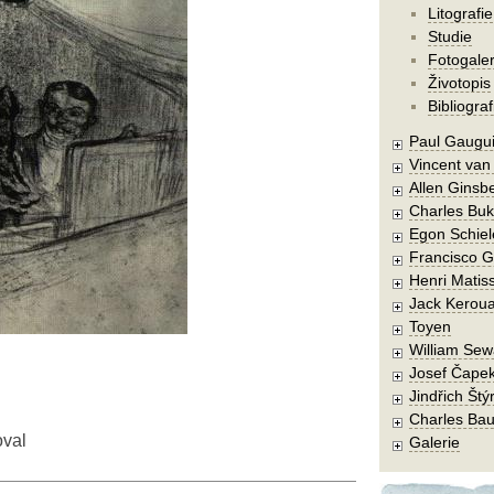
Litografie
Studie
Fotogaler
Životopis
Bibliograf
Paul Gaugu
Vincent va
Allen Ginsb
Charles Buk
Egon Schiel
Francisco 
Henri Matis
Jack Kerou
Toyen
William Sew
Josef Čape
Jindřich Štý
Charles Bau
oval
Galerie