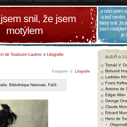
„v noci jsem s
 jsem snil, že jsem
a teď nevím,
který snil, že
motýlem
jsem motýlem
je
ri de Toulouse-Lautrec
»
Litografie
autoři a z
Tomáš V. O
Bohumil Hra
Kategorie
Litografie
Ladislav Kl
Franz Kafka
grafie. Bibliothéque Nationale, Paříž.
Antoine de 
Edgar Allan
George Orw
Claude Mon
Edvard Mun
Henri de To
Olejomal