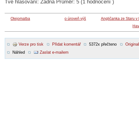
Tvé hlasování:
Žádná
Průměr:
5
(
1
hodnocení )
Olejomalba
o úroveň výš
Angličanka ze Staru v
Hav
Verze pro tisk
Přidat komentář
5372x přečteno
Original
Náhled
Zaslat e-mailem